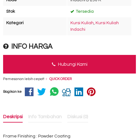
Kode
Indachi D 250 K
Stok
Tersedia
Kategori
Kursi Kuliah
,
Kursi Kuliah
Indachi
INFO HARGA
Hubungi Kami
Pemesanan lebih cepat!
QUICK ORDER
Bagikan ke
Deskripsi
Info Tambahan
Diskusi (0)
Frame Finishing : Powder Coating