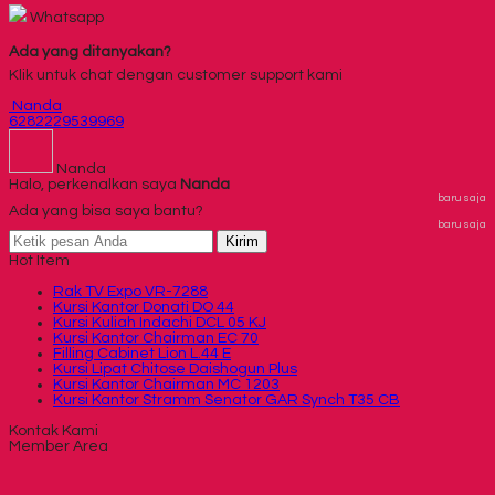
Whatsapp
Ada yang ditanyakan?
Klik untuk chat dengan customer support kami
Nanda
6282229539969
Nanda
Halo, perkenalkan saya
Nanda
baru saja
Ada yang bisa saya bantu?
baru saja
Kirim
Hot Item
Rak TV Expo VR-7288
Kursi Kantor Donati DO 44
Kursi Kuliah Indachi DCL 05 KJ
Kursi Kantor Chairman EC 70
Filling Cabinet Lion L.44 E
Kursi Lipat Chitose Daishogun Plus
Kursi Kantor Chairman MC 1203
Kursi Kantor Stramm Senator GAR Synch T35 CB
Kontak Kami
Member Area