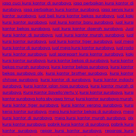
jasa cuci kursi kantor di surabaya
,
jasa perbaikan kursi kantor di
surabaya
,
jasa perbaikan kursi kantor surabaya
,
jasa servis kursi
kantor surabaya
,
jual beli kursi kantor bekas surabaya
,
jual kaki
kursi kantor surabaya
,
jual kursi kantor baru surabaya
,
jual kursi
kantor bekas surabaya
,
jual kursi kantor daerah surabaya
,
Jual
kursi kantor di surabaya
,
jual kursi kantor murah surabaya
,
jual
kursi kantor surabaya
,
jual kursi kantor tiger surabaya
,
jual meja
kursi kantor di surabaya
,
jual meja kursi kantor surabaya
,
jual roda
kursi kantor surabaya
,
jual sparepart kursi kantor surabaya
,
kaki
kursi kantor surabaya
,
kursi kantor bekas di surabaya
,
kursi kantor
bekas murah surabaya
,
kursi kantor bekas surabaya
,
kursi kantor
bekas surabaya olx
,
kursi kantor brother surabaya
,
kursi kantor
chitose surabaya
,
kursi kantor di surabaya
,
kursi kantor indachi
surabaya
,
kursi kantor jalan nias surabaya
,
kursi kantor murah di
surabaya
,
Kursi Kantor Savello Vertu V
,
kursi kantor surabaya
,
kursi
kantor surabaya kota sby jawa timur
,
kursi kantor surabaya murah
,
kursi kantor tiger surabaya
,
kursi kantor verona surabaya
,
kursi
kerja kantor surabaya
,
meja kursi kantor bekas di surabaya
,
meja
kursi kantor di surabaya
,
meja kursi kantor murah surabaya
,
olx
kursi kantor surabaya
,
pabrik kursi kantor di surabaya
,
pabrik kursi
kantor surabaya
,
repair kursi kantor surabaya
,
reparasi kursi