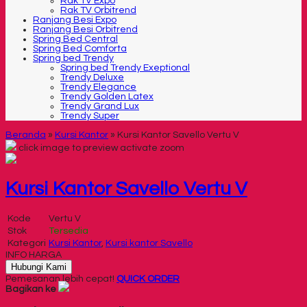
Rak TV Expo
Rak TV Orbitrend
Ranjang Besi Expo
Ranjang Besi Orbitrend
Spring Bed Central
Spring Bed Comforta
Spring bed Trendy
Spring bed Trendy Exeptional
Trendy Deluxe
Trendy Elegance
Trendy Golden Latex
Trendy Grand Lux
Trendy Super
Beranda
»
Kursi Kantor
»
Kursi Kantor Savello Vertu V
click image to preview
activate zoom
Kursi Kantor Savello Vertu V
Kode
Vertu V
Stok
Tersedia
Kategori
Kursi Kantor
,
Kursi kantor Savello
INFO HARGA
Hubungi Kami
Pemesanan lebih cepat!
QUICK ORDER
Bagikan ke