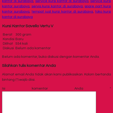
kantor di surabaya
,
service kursi kantor di surabaya
,
service kursi
kantor surabaya
,
servis kursi kantor di surabaya
,
spare part kursi
kantor surabaya
,
tempat jual kursi kantor di surabaya
,
toko kursi
kantor di surabaya
Kursi Kantor Savello Vertu V
Berat
300 gram
Kondisi
Baru
Dilihat
554 kali
Diskusi
Belum ada komentar
Belum ada komentar, buka diskusi dengan komentar Anda.
Silahkan tulis komentar Anda
Alamat email Anda tidak akan kami publikasikan. Kolom bertanda
bintang (*) wajib diisi.
Isi komentar Anda
*