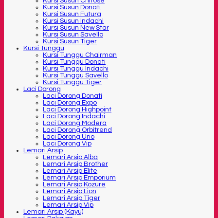
Kursi Susun Chitose
Kursi Susun Donati
Kursi Susun Futura
Kursi Susun Indachi
Kursi Susun New Star
Kursi Susun Savello
Kursi Susun Tiger
Kursi Tunggu
Kursi Tunggu Chairman
Kursi Tunggu Donati
Kursi Tunggu Indachi
Kursi Tunggu Savello
Kursi Tunggu Tiger
Laci Dorong
Laci Dorong Donati
Laci Dorong Expo
Laci Dorong Highpoint
Laci Dorong Indachi
Laci Dorong Modera
Laci Dorong Orbitrend
Laci Dorong Uno
Laci Dorong Vip
Lemari Arsip
Lemari Arsip Alba
Lemari Arsip Brother
Lemari Arsip Elite
Lemari Arsip Emporium
Lemari Arsip Kozure
Lemari Arsip Lion
Lemari Arsip Tiger
Lemari Arsip Vip
Lemari Arsip (Kayu)