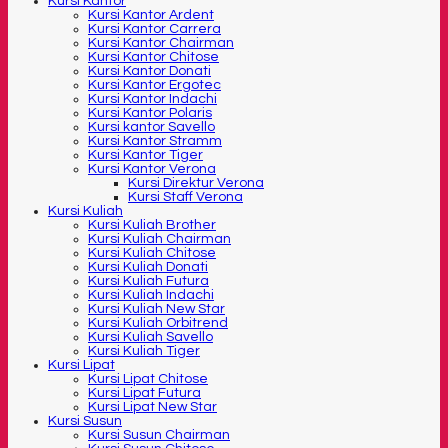
Kursi Kantor
Kursi Kantor Ardent
Kursi Kantor Carrera
Kursi Kantor Chairman
Kursi Kantor Chitose
Kursi Kantor Donati
Kursi Kantor Ergotec
Kursi Kantor Indachi
Kursi Kantor Polaris
Kursi kantor Savello
Kursi Kantor Stramm
Kursi Kantor Tiger
Kursi Kantor Verona
Kursi Direktur Verona
Kursi Staff Verona
Kursi Kuliah
Kursi Kuliah Brother
Kursi Kuliah Chairman
Kursi Kuliah Chitose
Kursi Kuliah Donati
Kursi Kuliah Futura
Kursi Kuliah Indachi
Kursi Kuliah New Star
Kursi Kuliah Orbitrend
Kursi Kuliah Savello
Kursi Kuliah Tiger
Kursi Lipat
Kursi Lipat Chitose
Kursi Lipat Futura
Kursi Lipat New Star
Kursi Susun
Kursi Susun Chairman