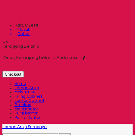
Halo, Guest!
Masuk
Daftar
Rp
Keranjang Belanja
Oops, keranjang belanja Anda kosong!
Checkout
Home
Lemari Arsip
Mobile File
Filling Cabinet
Locker Cabinet
Brankas
Meja Kantor
Kursi kantor
Partisi Kantor
Lemari Arsip Surabaya