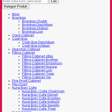
Cari
Kategori Produk
Blog
Brankas
Brankas Chubb
Brankas Daichiban
Brankas Ichiban
Brankas Lion
Card Cabinet
Cash Box
Cash Box Daichiban
Cash Box Ichiban
Direction Cabinet
Filling Cabinet
Filling Cabinet Alba
Filling Cabinet Brother
Filling Cabinet Emporium
Filling Cabinet Kozure
Filling Cabinet Lion
Filling Cabinet Tiger
Filling Cabinet Vip
Fire Proof Cabinet
Flip Chart
Kursi Bar/ Cafe
Kursi Bar / Cafe Chairman
Kursi Bar/ Cafe Donati
Kursi Bar/ Cafe Ergotec
Kursi Bar/ Cafe Indachi
Kursi Bar/ Cafe Savello
Kursi Bar/ Cafe Tiger