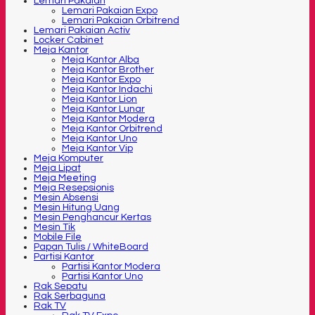
Lemari Pakaian
Lemari Pakaian Expo
Lemari Pakaian Orbitrend
Lemari Pakaian Activ
Locker Cabinet
Meja Kantor
Meja Kantor Alba
Meja Kantor Brother
Meja Kantor Expo
Meja Kantor Indachi
Meja Kantor Lion
Meja Kantor Lunar
Meja Kantor Modera
Meja Kantor Orbitrend
Meja Kantor Uno
Meja Kantor Vip
Meja Komputer
Meja Lipat
Meja Meeting
Meja Resepsionis
Mesin Absensi
Mesin Hitung Uang
Mesin Penghancur Kertas
Mesin Tik
Mobile File
Papan Tulis / WhiteBoard
Partisi Kantor
Partisi Kantor Modera
Partisi Kantor Uno
Rak Sepatu
Rak Serbaguna
Rak TV