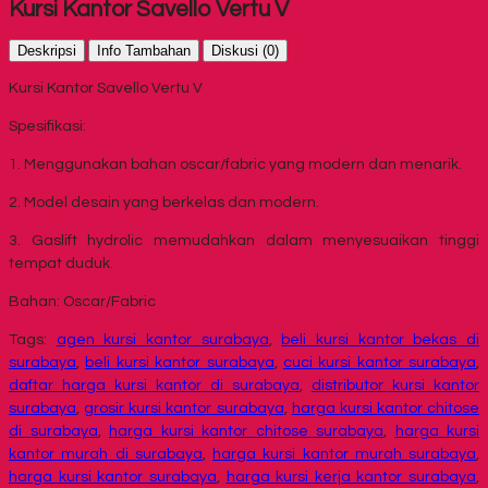
Kursi Kantor Savello Vertu V
Deskripsi
Info Tambahan
Diskusi (0)
Kursi Kantor Savello Vertu V
Spesifikasi:
1. Menggunakan bahan oscar/fabric yang modern dan menarik.
2. Model desain yang berkelas dan modern.
3. Gaslift hydrolic memudahkan dalam menyesuaikan tinggi
tempat duduk.
Bahan: Oscar/Fabric
Tags:
agen kursi kantor surabaya
,
beli kursi kantor bekas di
surabaya
,
beli kursi kantor surabaya
,
cuci kursi kantor surabaya
,
daftar harga kursi kantor di surabaya
,
distributor kursi kantor
surabaya
,
grosir kursi kantor surabaya
,
harga kursi kantor chitose
di surabaya
,
harga kursi kantor chitose surabaya
,
harga kursi
kantor murah di surabaya
,
harga kursi kantor murah surabaya
,
harga kursi kantor surabaya
,
harga kursi kerja kantor surabaya
,