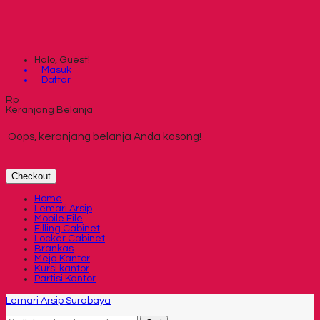
Halo, Guest!
Masuk
Daftar
Rp
Keranjang Belanja
Oops, keranjang belanja Anda kosong!
Checkout
Home
Lemari Arsip
Mobile File
Filling Cabinet
Locker Cabinet
Brankas
Meja Kantor
Kursi kantor
Partisi Kantor
Lemari Arsip Surabaya