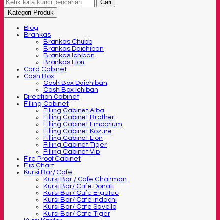
Cari
Kategori Produk
Blog
Brankas
Brankas Chubb
Brankas Daichiban
Brankas Ichiban
Brankas Lion
Card Cabinet
Cash Box
Cash Box Daichiban
Cash Box Ichiban
Direction Cabinet
Filling Cabinet
Filling Cabinet Alba
Filling Cabinet Brother
Filling Cabinet Emporium
Filling Cabinet Kozure
Filling Cabinet Lion
Filling Cabinet Tiger
Filling Cabinet Vip
Fire Proof Cabinet
Flip Chart
Kursi Bar/ Cafe
Kursi Bar / Cafe Chairman
Kursi Bar/ Cafe Donati
Kursi Bar/ Cafe Ergotec
Kursi Bar/ Cafe Indachi
Kursi Bar/ Cafe Savello
Kursi Bar/ Cafe Tiger