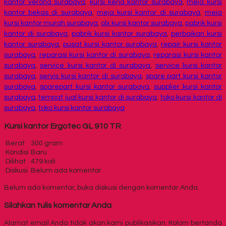
kantor verona surabaya
,
kursi kerja kantor surabaya
,
meja kursi
kantor bekas di surabaya
,
meja kursi kantor di surabaya
,
meja
kursi kantor murah surabaya
,
olx kursi kantor surabaya
,
pabrik kursi
kantor di surabaya
,
pabrik kursi kantor surabaya
,
perbaikan kursi
kantor surabaya
,
pusat kursi kantor surabaya
,
repair kursi kantor
surabaya
,
reparasi kursi kantor di surabaya
,
reparasi kursi kantor
surabaya
,
service kursi kantor di surabaya
,
service kursi kantor
surabaya
,
servis kursi kantor di surabaya
,
spare part kursi kantor
surabaya
,
sparepart kursi kantor surabaya
,
supplier kursi kantor
surabaya
,
tempat jual kursi kantor di surabaya
,
toko kursi kantor di
surabaya
,
toko kursi kantor surabaya
Kursi kantor Ergotec GL 910 TR
Berat
300 gram
Kondisi
Baru
Dilihat
479 kali
Diskusi
Belum ada komentar
Belum ada komentar, buka diskusi dengan komentar Anda.
Silahkan tulis komentar Anda
Alamat email Anda tidak akan kami publikasikan. Kolom bertanda