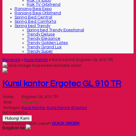
Rak TV Expo
Rak TV Orbitrend
Ranjang Besi Expo
Ranjang Besi Orbitrend
Spring Bed Central
Spring Bed Comforta
Spring bed Trendy
Spring bed Trendy Exeptional
Trendy Deluxe
Trendy Elegance
Trendy Golden Latex
Trendy Grand Lux
Trendy Super
Beranda
»
Kursi Kantor
»
Kursi kantor Ergotec GL 910 TR
click image to preview
activate zoom
Kursi kantor Ergotec GL 910 TR
Kode
Ergotec GL 910 TR
Stok
Tersedia
Kategori
Kursi Kantor
,
Kursi Kantor Ergotec
INFO HARGA
Hubungi Kami
Pemesanan lebih cepat!
QUICK ORDER
Bagikan ke