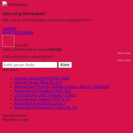
Whatsapp
Ada yang ditanyakan?
Klik untuk chat dengan customer support kami
Nanda
6282229539969
Nanda
Halo, perkenalkan saya
Nanda
baru saja
Ada yang bisa saya bantu?
baru saja
Kirim
Hot Item
Lemari Arsip EXPO MTB 3090
Lemari Arsip Alba SC-201
Spring Bed Trendy Golden Latex Ukuran 100×200
Meja kantor Modera MOD 102
Laci Dorong UNO Classic ( 2 laci )
Kursi Kantor Ardent ECO 5101
Kursi Susun Indachi Lotus 1
Kursi Kantor Indachi Cyan I AL TC
Kontak Kami
Member Area