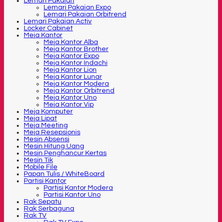
Lemari Pakaian
Lemari Pakaian Expo
Lemari Pakaian Orbitrend
Lemari Pakaian Activ
Locker Cabinet
Meja Kantor
Meja Kantor Alba
Meja Kantor Brother
Meja Kantor Expo
Meja Kantor Indachi
Meja Kantor Lion
Meja Kantor Lunar
Meja Kantor Modera
Meja Kantor Orbitrend
Meja Kantor Uno
Meja Kantor Vip
Meja Komputer
Meja Lipat
Meja Meeting
Meja Resepsionis
Mesin Absensi
Mesin Hitung Uang
Mesin Penghancur Kertas
Mesin Tik
Mobile File
Papan Tulis / WhiteBoard
Partisi Kantor
Partisi Kantor Modera
Partisi Kantor Uno
Rak Sepatu
Rak Serbaguna
Rak TV