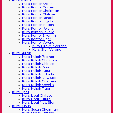
Kursi Kantor
Kursi Kantor Ardent
Kursi Kantor Carrera
Kursi Kantor Chairman
Kursi Kantor Chitose
Kursi Kantor Donati
Kursi Kantor Ergotec
Kursi Kantor Indachi
Kursi Kantor Polaris
Kursi kantor Savello
Kursi Kantor Stramm
Kursi Kantor Tiger
Kursi Kantor Verona
Kursi Direktur Verona
Kursi Staff Verona
Kursi Kuliah
Kursi Kuliah Brother
Kursi Kuliah Chairman
Kursi Kuliah Chitose
Kursi Kuliah Donati
Kursi Kuliah Futura
Kursi Kuliah Indachi
Kursi Kuliah New Star
Kursi Kuliah Orbitrend
Kursi Kuliah Savello
Kursi Kuliah Tiger
Kursi Lipat
Kursi Lipat Chitose
Kursi Lipat Futura
Kursi Lipat New Star
Kursi Susun
Kursi Susun Chairman