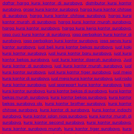
daftar harga kursi kantor di surabaya
,
distributor kursi kantor
surabaya
,
grosir kursi kantor surabaya
,
harga kursi kantor chitose
di surabaya
,
harga kursi kantor chitose surabaya
,
harga kursi
kantor murah di surabaya
,
harga kursi kantor murah surabaya
,
harga kursi kantor surabaya
,
harga kursi kerja kantor surabaya
,
jasa cuci kursi kantor di surabaya
,
jasa perbaikan kursi kantor di
surabaya
,
jasa perbaikan kursi kantor surabaya
,
jasa servis kursi
kantor surabaya
,
jual beli kursi kantor bekas surabaya
,
jual kaki
kursi kantor surabaya
,
jual kursi kantor baru surabaya
,
jual kursi
kantor bekas surabaya
,
jual kursi kantor daerah surabaya
,
Jual
kursi kantor di surabaya
,
jual kursi kantor murah surabaya
,
jual
kursi kantor surabaya
,
jual kursi kantor tiger surabaya
,
jual meja
kursi kantor di surabaya
,
jual meja kursi kantor surabaya
,
jual roda
kursi kantor surabaya
,
jual sparepart kursi kantor surabaya
,
kaki
kursi kantor surabaya
,
kursi kantor bekas di surabaya
,
kursi kantor
bekas murah surabaya
,
kursi kantor bekas surabaya
,
kursi kantor
bekas surabaya olx
,
kursi kantor brother surabaya
,
kursi kantor
chitose surabaya
,
kursi kantor di surabaya
,
kursi kantor indachi
surabaya
,
kursi kantor jalan nias surabaya
,
kursi kantor murah di
surabaya
,
kursi kantor second surabaya
,
kursi kantor surabaya
,
kursi kantor surabaya murah
,
kursi kantor tiger surabaya
,
kursi