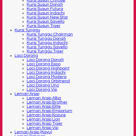
Kursi Susun Chitose
Kursi Susun Donati
Kursi Susun Futura
Kursi Susun Indachi
Kursi Susun New Star
Kursi Susun Savello
Kursi Susun Tiger
Kursi Tunggu
Kursi Tunggu Chairman
Kursi Tunggu Donati
Kursi Tunggu Indachi
Kursi Tunggu Savello
Kursi Tunggu Tiger
Laci Dorong
Laci Dorong Donati
Laci Dorong Expo
Laci Dorong Highpoint
Laci Dorong Indachi
Laci Dorong Modera
Laci Dorong Orbitrend
Laci Dorong Uno
Laci Dorong Vip
Lemari Arsip
Lemari Arsip Alba
Lemari Arsip Brother
Lemari Arsip Elite
Lemari Arsip Emporium
Lemari Arsip Kozure
Lemari Arsip Lion
Lemari Arsip Tiger
Lemari Arsip Vip
Lemari Arsip (Kayu)