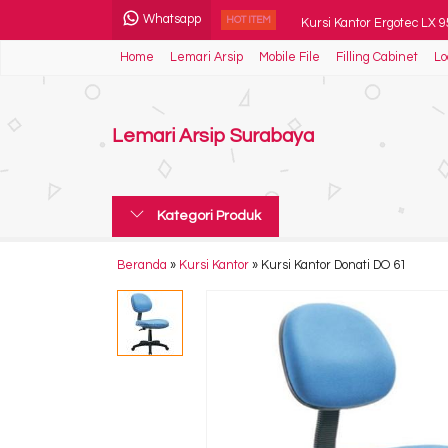
Whatsapp
Kursi Kantor Ergotec LX 
HOT ITEM
Home
Lemari Arsip
Mobile File
Filling Cabinet
Lo
Brankas Ichiban HSX 40 
Kursi Kantor Indachi Catol
Lemari Arsip Surabaya
Kursi Kuliah Chitose Co
Kursi Bar Savello Centro 
Kategori Produk
Papan Tulis Whiteboard M
Meja Kantor Modera SOD
Beranda
»
Kursi Kantor
»
Kursi Kantor Donati DO 61
Meja komputer Modera C