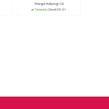
*Harga Hubungi CS
*Ha
Tersedia
/ Donati DO 121