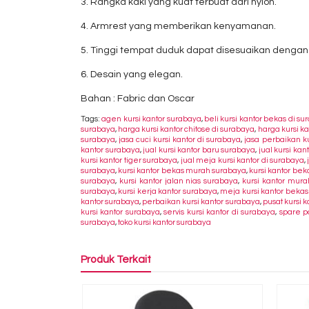
3. Rangka kaki yang kuat terbuat dari nylon.
4. Armrest yang memberikan kenyamanan.
5. Tinggi tempat duduk dapat disesuaikan denga
6. Desain yang elegan.
Bahan : Fabric dan Oscar
Tags:
agen kursi kantor surabaya
,
beli kursi kantor bekas di s
surabaya
,
harga kursi kantor chitose di surabaya
,
harga kursi k
surabaya
,
jasa cuci kursi kantor di surabaya
,
jasa perbaikan ku
kantor surabaya
,
jual kursi kantor baru surabaya
,
jual kursi ka
kursi kantor tiger surabaya
,
jual meja kursi kantor di surabaya
,
surabaya
,
kursi kantor bekas murah surabaya
,
kursi kantor be
surabaya
,
kursi kantor jalan nias surabaya
,
kursi kantor mura
surabaya
,
kursi kerja kantor surabaya
,
meja kursi kantor bekas
kantor surabaya
,
perbaikan kursi kantor surabaya
,
pusat kursi 
kursi kantor surabaya
,
servis kursi kantor di surabaya
,
spare p
surabaya
,
toko kursi kantor surabaya
Produk Terkait