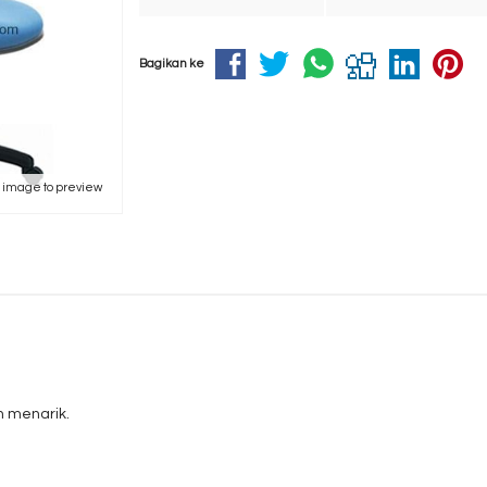
Bagikan ke
k image to preview
n menarik.