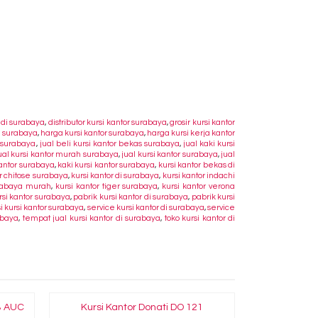
r di surabaya
,
distributor kursi kantor surabaya
,
grosir kursi kantor
h surabaya
,
harga kursi kantor surabaya
,
harga kursi kerja kantor
r surabaya
,
jual beli kursi kantor bekas surabaya
,
jual kaki kursi
ual kursi kantor murah surabaya
,
jual kursi kantor surabaya
,
jual
kantor surabaya
,
kaki kursi kantor surabaya
,
kursi kantor bekas di
or chitose surabaya
,
kursi kantor di surabaya
,
kursi kantor indachi
urabaya murah
,
kursi kantor tiger surabaya
,
kursi kantor verona
ursi kantor surabaya
,
pabrik kursi kantor di surabaya
,
pabrik kursi
i kursi kantor surabaya
,
service kursi kantor di surabaya
,
service
abaya
,
tempat jual kursi kantor di surabaya
,
toko kursi kantor di
B AUC
Kursi Kantor Donati DO 121
Kursi Kantor