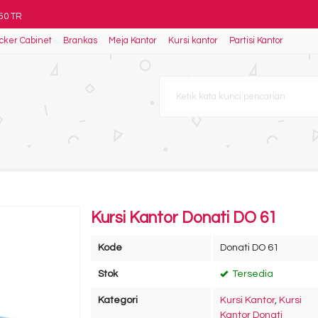
950 TR
cker Cabinet
Brankas
Meja Kantor
Kursi kantor
Partisi Kantor
A
is I AL HDT
smo MNR
L
F 120 x 240 Double Face +
 7514
D 128
Kursi Kantor Donati DO 61
Kode
Donati DO 61
Stok
Tersedia
Kategori
Kursi Kantor
,
Kursi
Kantor Donati