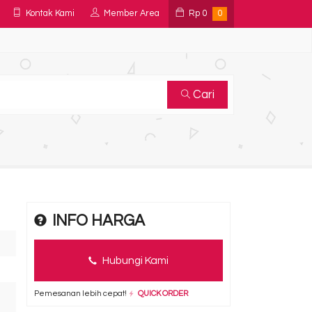
Kontak Kami
Member Area
Rp
0
0
Cari
INFO HARGA
Hubungi Kami
Pemesanan lebih cepat!
QUICK ORDER