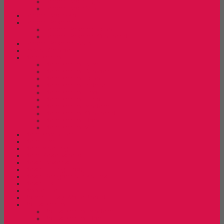
Lemari Arsip Tiger
Lemari Arsip Vip
Lemari Arsip (Kayu)
Lemari Pakaian
Lemari Pakaian Expo
Lemari Pakaian Orbitrend
Lemari Pakaian Activ
Locker Cabinet
Meja Kantor
Meja Kantor Alba
Meja Kantor Brother
Meja Kantor Expo
Meja Kantor Indachi
Meja Kantor Lion
Meja Kantor Lunar
Meja Kantor Modera
Meja Kantor Orbitrend
Meja Kantor Uno
Meja Kantor Vip
Meja Komputer
Meja Lipat
Meja Meeting
Meja Resepsionis
Mesin Absensi
Mesin Hitung Uang
Mesin Penghancur Kertas
Mesin Tik
Mobile File
Papan Tulis / WhiteBoard
Partisi Kantor
Partisi Kantor Modera
Partisi Kantor Uno