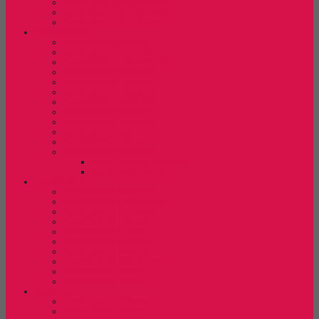
Kursi Bar/ Cafe Indachi
Kursi Bar/ Cafe Savello
Kursi Bar/ Cafe Tiger
Kursi Kantor
Kursi Kantor Ardent
Kursi Kantor Carrera
Kursi Kantor Chairman
Kursi Kantor Chitose
Kursi Kantor Donati
Kursi Kantor Ergotec
Kursi Kantor Indachi
Kursi Kantor Polaris
Kursi kantor Savello
Kursi Kantor Stramm
Kursi Kantor Tiger
Kursi Kantor Verona
Kursi Direktur Verona
Kursi Staff Verona
Kursi Kuliah
Kursi Kuliah Brother
Kursi Kuliah Chairman
Kursi Kuliah Chitose
Kursi Kuliah Donati
Kursi Kuliah Futura
Kursi Kuliah Indachi
Kursi Kuliah New Star
Kursi Kuliah Orbitrend
Kursi Kuliah Savello
Kursi Kuliah Tiger
Kursi Lipat
Kursi Lipat Chitose
Kursi Lipat Futura