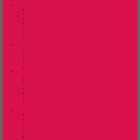
Kursi Lipat New Star
Kursi Susun
Kursi Susun Chairman
Kursi Susun Chitose
Kursi Susun Donati
Kursi Susun Futura
Kursi Susun Indachi
Kursi Susun New Star
Kursi Susun Savello
Kursi Susun Tiger
Kursi Tunggu
Kursi Tunggu Chairman
Kursi Tunggu Donati
Kursi Tunggu Indachi
Kursi Tunggu Savello
Kursi Tunggu Tiger
Laci Dorong
Laci Dorong Donati
Laci Dorong Expo
Laci Dorong Highpoint
Laci Dorong Indachi
Laci Dorong Modera
Laci Dorong Orbitrend
Laci Dorong Uno
Laci Dorong Vip
Lemari Arsip
Lemari Arsip Alba
Lemari Arsip Brother
Lemari Arsip Elite
Lemari Arsip Emporium
Lemari Arsip Kozure
Lemari Arsip Lion