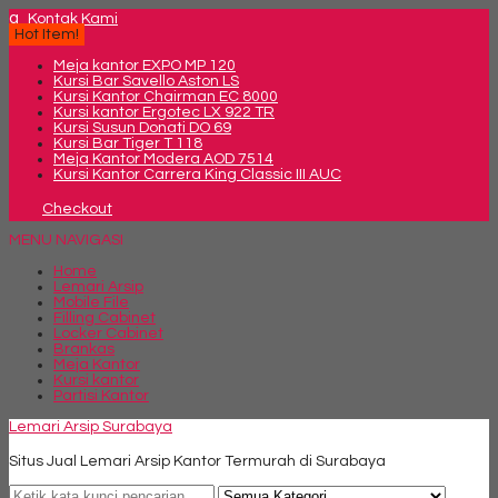
q
Kontak Kami
Hot Item!
Meja kantor EXPO MP 120
Kursi Bar Savello Aston LS
Kursi Kantor Chairman EC 8000
Kursi kantor Ergotec LX 922 TR
Kursi Susun Donati DO 69
Kursi Bar Tiger T 118
Meja Kantor Modera AOD 7514
Kursi Kantor Carrera King Classic III AUC
Checkout
MENU NAVIGASI
Home
Lemari Arsip
Mobile File
Filling Cabinet
Locker Cabinet
Brankas
Meja Kantor
Kursi kantor
Partisi Kantor
Lemari Arsip Surabaya
Situs Jual Lemari Arsip Kantor Termurah di Surabaya