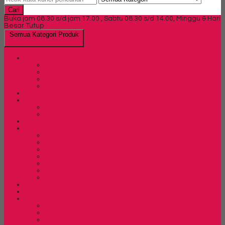
Cari
Buka jam 08.30 s/d jam 17.00 , Sabtu 08.30 s/d 14.00, Minggu & Hari
Besar Tutup
Semua Kategori Produk
Brankas
Brankas Chubb
Brankas Daichiban
Brankas Ichiban
Brankas Lion
Card Cabinet
Cash Box
Cash Box Daichiban
Cash Box Ichiban
Direction Cabinet
Filling Cabinet
Filling Cabinet Alba
Filling Cabinet Brother
Filling Cabinet Emporium
Filling Cabinet Kozure
Filling Cabinet Lion
Filling Cabinet Tiger
Filling Cabinet Vip
Fire Proof Cabinet
Flip Chart
Kursi Bar/ Cafe
Kursi Bar / Cafe Chairman
Kursi Bar/ Cafe Donati
Kursi Bar/ Cafe Ergotec