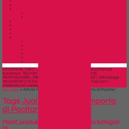
Rak Sepatu
Rak Serbaguna
Rak TV
Rak TV Expo
Rak TV Orbitrend
Ranjang Besi Expo
Ranjang Besi Orbitrend
Spring Bed Central
Spring Bed Comforta
Spring bed Trendy
Spring bed Trendy Exeptional
Trendy Deluxe
Trendy Elegance
Trendy Golden Latex
SIDEBAR
Trendy Grand Lux
Trendy Super
INFORMASI TOKO : Jl. Sidosermo II / 76 (Ruko Graha Marina)
Surabaya.
TELPON : 031-99842501 , 081391715330 ,
087876000886 , 085710030301 Fax : 031-99842501 (Whatsapp -
081233530110)
Email : milleniafurnituresby2@gmail.com /
milleniafurnituresby@yahoo.com
Beranda
»
Article tag in 'Jual Lemari Arsip importa di Pacitan'
Tags
Jual Lemari Arsip importa
di Pacitan
Maaf, produk belum tersedia pada kategori
ini