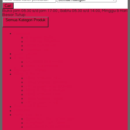
Cari
Buka jam 08.30 s/d jam 17.00 , Sabtu 08.30 s/d 14.00, Minggu & Hari
Besar Tutup
Semua Kategori Produk
Brankas
Brankas Chubb
Brankas Daichiban
Brankas Ichiban
Brankas Lion
Card Cabinet
Cash Box
Cash Box Daichiban
Cash Box Ichiban
Direction Cabinet
Filling Cabinet
Filling Cabinet Alba
Filling Cabinet Brother
Filling Cabinet Emporium
Filling Cabinet Kozure
Filling Cabinet Lion
Filling Cabinet Tiger
Filling Cabinet Vip
Fire Proof Cabinet
Flip Chart
Kursi Bar/ Cafe
Kursi Bar / Cafe Chairman
Kursi Bar/ Cafe Donati
Kursi Bar/ Cafe Ergotec