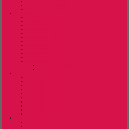
Kursi Bar/ Cafe Indachi
Kursi Bar/ Cafe Savello
Kursi Bar/ Cafe Tiger
Kursi Kantor
Kursi Kantor Ardent
Kursi Kantor Carrera
Kursi Kantor Chairman
Kursi Kantor Chitose
Kursi Kantor Donati
Kursi Kantor Ergotec
Kursi Kantor Indachi
Kursi Kantor Polaris
Kursi kantor Savello
Kursi Kantor Stramm
Kursi Kantor Tiger
Kursi Kantor Verona
Kursi Direktur Verona
Kursi Staff Verona
Kursi Kuliah
Kursi Kuliah Brother
Kursi Kuliah Chairman
Kursi Kuliah Chitose
Kursi Kuliah Donati
Kursi Kuliah Futura
Kursi Kuliah Indachi
Kursi Kuliah New Star
Kursi Kuliah Orbitrend
Kursi Kuliah Savello
Kursi Kuliah Tiger
Kursi Lipat
Kursi Lipat Chitose
Kursi Lipat Futura