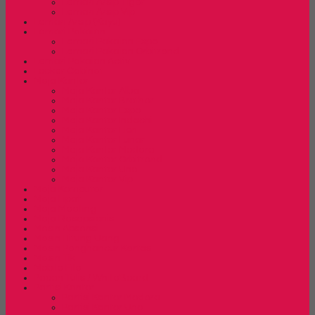
Lemari Arsip Tiger
Lemari Arsip Vip
Lemari Arsip (Kayu)
Lemari Pakaian
Lemari Pakaian Expo
Lemari Pakaian Orbitrend
Lemari Pakaian Activ
Locker Cabinet
Meja Kantor
Meja Kantor Alba
Meja Kantor Brother
Meja Kantor Expo
Meja Kantor Indachi
Meja Kantor Lion
Meja Kantor Lunar
Meja Kantor Modera
Meja Kantor Orbitrend
Meja Kantor Uno
Meja Kantor Vip
Meja Komputer
Meja Lipat
Meja Meeting
Meja Resepsionis
Mesin Absensi
Mesin Hitung Uang
Mesin Penghancur Kertas
Mesin Tik
Mobile File
Papan Tulis / WhiteBoard
Partisi Kantor
Partisi Kantor Modera
Partisi Kantor Uno