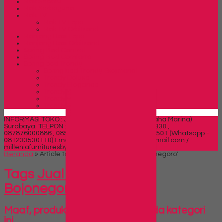
Rak Sepatu
Rak Serbaguna
Rak TV
Rak TV Expo
Rak TV Orbitrend
Ranjang Besi Expo
Ranjang Besi Orbitrend
Spring Bed Central
Spring Bed Comforta
Spring bed Trendy
Spring bed Trendy Exeptional
Trendy Deluxe
Trendy Elegance
Trendy Golden Latex
SIDEBAR
Trendy Grand Lux
Trendy Super
INFORMASI TOKO : Jl. Sidosermo II / 76 (Ruko Graha Marina)
Surabaya.
TELPON : 031-99842501 , 081391715330 ,
087876000886 , 085710030301 Fax : 031-99842501 (Whatsapp -
081233530110)
Email : milleniafurnituresby2@gmail.com /
milleniafurnituresby@yahoo.com
Beranda
»
Article tag in 'Jual Lemari Arsip Bojonegoro'
Tags
Jual Lemari Arsip
Bojonegoro
Maaf, produk belum tersedia pada kategori
ini