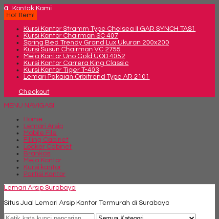
q
Kontak Kami
Hot Item!
Kursi Kantor Stramm Type Chelsea II GAR SYNCH TAS1
Kursi Kantor Chairman SC 407
Spring Bed Trendy Grand Lux Ukuran 200x200
Kursi Susun Chairman VC 2755
Meja Kantor Uno Gold UOD 4052
Kursi Kantor Carrera King Classic
Kursi Kantor Tiger T-403
Lemari Pakaian Orbitrend Type AR 2101
Checkout
MENU NAVIGASI
Home
Lemari Arsip
Mobile File
Filling Cabinet
Locker Cabinet
Brankas
Meja Kantor
Kursi kantor
Partisi Kantor
Lemari Arsip Surabaya
Situs Jual Lemari Arsip Kantor Termurah di Surabaya