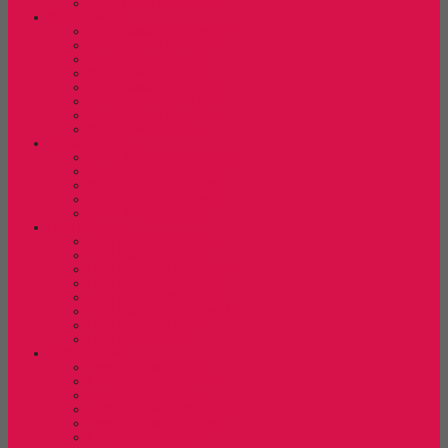
Kursi Lipat New Star
Kursi Susun
Kursi Susun Chairman
Kursi Susun Chitose
Kursi Susun Donati
Kursi Susun Futura
Kursi Susun Indachi
Kursi Susun New Star
Kursi Susun Savello
Kursi Susun Tiger
Kursi Tunggu
Kursi Tunggu Chairman
Kursi Tunggu Donati
Kursi Tunggu Indachi
Kursi Tunggu Savello
Kursi Tunggu Tiger
Laci Dorong
Laci Dorong Donati
Laci Dorong Expo
Laci Dorong Highpoint
Laci Dorong Indachi
Laci Dorong Modera
Laci Dorong Orbitrend
Laci Dorong Uno
Laci Dorong Vip
Lemari Arsip
Lemari Arsip Alba
Lemari Arsip Brother
Lemari Arsip Elite
Lemari Arsip Emporium
Lemari Arsip Kozure
Lemari Arsip Lion