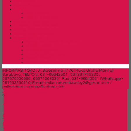
Rak Sepatu
Rak Serbaguna
Rak TV
Rak TV Expo
Rak TV Orbitrend
Ranjang Besi Expo
Ranjang Besi Orbitrend
Spring Bed Central
Spring Bed Comforta
Spring bed Trendy
Spring bed Trendy Exeptional
Trendy Deluxe
Trendy Elegance
Trendy Golden Latex
Trendy Grand Lux
Trendy Super
INFORMASI TOKO : Jl. Sidosermo II / 76 (Ruko Graha Marina)
Surabaya.
TELPON : 031-99842501 , 081391715330 ,
087876000886 , 085710030301 Fax : 031-99842501 (Whatsapp -
081233530110)
Email : milleniafurnituresby2@gmail.com /
milleniafurnituresby@yahoo.com
SIDEBAR
Beranda
»
Article tag in 'jual Lemari Arsip Alba dengan harga
murah di romokalisari'
Tags
jual Lemari Arsip Alba
dengan harga murah di
romokalisari