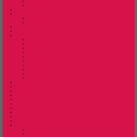
Lemari Arsip Tiger
Lemari Arsip Vip
Lemari Arsip (Kayu)
Lemari Pakaian
Lemari Pakaian Expo
Lemari Pakaian Orbitrend
Lemari Pakaian Activ
Locker Cabinet
Meja Kantor
Meja Kantor Alba
Meja Kantor Brother
Meja Kantor Expo
Meja Kantor Indachi
Meja Kantor Lion
Meja Kantor Lunar
Meja Kantor Modera
Meja Kantor Orbitrend
Meja Kantor Uno
Meja Kantor Vip
Meja Komputer
Meja Lipat
Meja Meeting
Meja Resepsionis
Mesin Absensi
Mesin Hitung Uang
Mesin Penghancur Kertas
Mesin Tik
Mobile File
Papan Tulis / WhiteBoard
Partisi Kantor
Partisi Kantor Modera
Partisi Kantor Uno