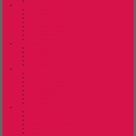
Kursi Lipat New Star
Kursi Susun
Kursi Susun Chairman
Kursi Susun Chitose
Kursi Susun Donati
Kursi Susun Futura
Kursi Susun Indachi
Kursi Susun New Star
Kursi Susun Savello
Kursi Susun Tiger
Kursi Tunggu
Kursi Tunggu Chairman
Kursi Tunggu Donati
Kursi Tunggu Indachi
Kursi Tunggu Savello
Kursi Tunggu Tiger
Laci Dorong
Laci Dorong Donati
Laci Dorong Expo
Laci Dorong Highpoint
Laci Dorong Indachi
Laci Dorong Modera
Laci Dorong Orbitrend
Laci Dorong Uno
Laci Dorong Vip
Lemari Arsip
Lemari Arsip Alba
Lemari Arsip Brother
Lemari Arsip Elite
Lemari Arsip Emporium
Lemari Arsip Kozure
Lemari Arsip Lion