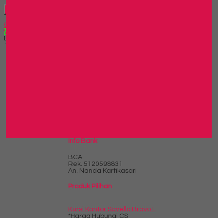
Hubungi Kami
QUICK ORDER
Whatsapp
via SMS
Lemari Arsip Alba SD-FW
*Harga Hubungi CS
Telepon
03199900316
Whatsapp
082229539969
Lihat Detail Produk
Lemari Arsip Alba SD-FW
*Harga Hubungi CS
Info Bank
BCA
Rek.
5120598831
An. Nanda Kartikasari
Produk Pilihan
Kursi Kantor Savello Bravo L
*Harga Hubungi CS