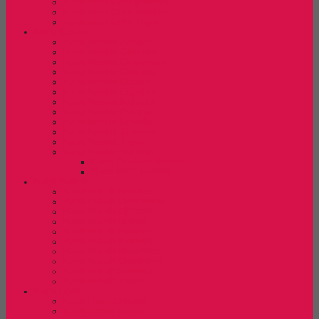
Kursi Bar/ Cafe Indachi
Kursi Bar/ Cafe Savello
Kursi Bar/ Cafe Tiger
Kursi Kantor
Kursi Kantor Ardent
Kursi Kantor Carrera
Kursi Kantor Chairman
Kursi Kantor Chitose
Kursi Kantor Donati
Kursi Kantor Ergotec
Kursi Kantor Indachi
Kursi Kantor Polaris
Kursi kantor Savello
Kursi Kantor Stramm
Kursi Kantor Tiger
Kursi Kantor Verona
Kursi Direktur Verona
Kursi Staff Verona
Kursi Kuliah
Kursi Kuliah Brother
Kursi Kuliah Chairman
Kursi Kuliah Chitose
Kursi Kuliah Donati
Kursi Kuliah Futura
Kursi Kuliah Indachi
Kursi Kuliah New Star
Kursi Kuliah Orbitrend
Kursi Kuliah Savello
Kursi Kuliah Tiger
Kursi Lipat
Kursi Lipat Chitose
Kursi Lipat Futura