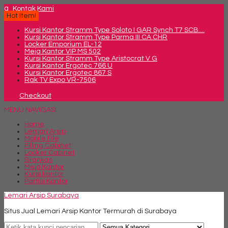
q
Kontak Kami
Hot Item!
Kursi Kantor Stramm Type Soloto I GAR Synch T7 SCB....
Kursi Kantor Stramm Type Parma III CA CHR
Locker Emporium EL-12
Meja Kantor VIP MS 502
Kursi Kantor Stramm Type Aristocrat V G
Kursi Kantor Ergotec 766 U
Kursi Kantor Ergotec 867 S
Rak TV Expo VR-7506
Checkout
MENU NAVIGASI
Home
Lemari Arsip
Mobile File
Filling Cabinet
Locker Cabinet
Brankas
Meja Kantor
Kursi kantor
Partisi Kantor
Lemari Arsip Surabaya
Situs Jual Lemari Arsip Kantor Termurah di Surabaya