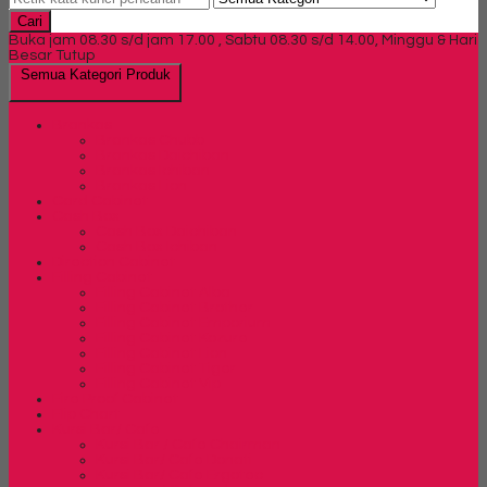
Cari
Buka jam 08.30 s/d jam 17.00 , Sabtu 08.30 s/d 14.00, Minggu & Hari
Besar Tutup
Semua Kategori Produk
Brankas
Brankas Chubb
Brankas Daichiban
Brankas Ichiban
Brankas Lion
Card Cabinet
Cash Box
Cash Box Daichiban
Cash Box Ichiban
Direction Cabinet
Filling Cabinet
Filling Cabinet Alba
Filling Cabinet Brother
Filling Cabinet Emporium
Filling Cabinet Kozure
Filling Cabinet Lion
Filling Cabinet Tiger
Filling Cabinet Vip
Fire Proof Cabinet
Flip Chart
Kursi Bar/ Cafe
Kursi Bar / Cafe Chairman
Kursi Bar/ Cafe Donati
Kursi Bar/ Cafe Ergotec