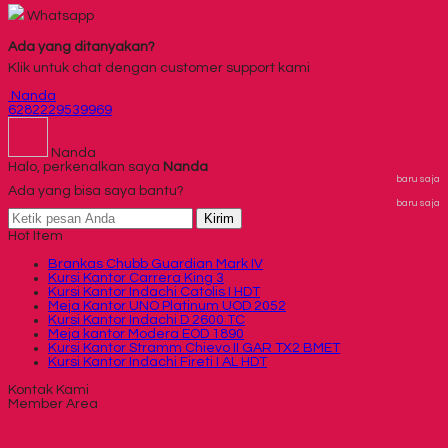
Whatsapp
Ada yang ditanyakan?
Klik untuk chat dengan customer support kami
Nanda
6282229539969
Nanda
Halo, perkenalkan saya
Nanda
baru saja
Ada yang bisa saya bantu?
baru saja
Kirim
Hot Item
Brankas Chubb Guardian Mark IV
Kursi Kantor Carrera King 3
Kursi Kantor Indachi Catolis I HDT
Meja Kantor UNO Platinum UOD 2052
Kursi Kantor Indachi D 2600 TC
Meja kantor Modera EOD 1890
Kursi Kantor Stramm Chievo II GAR TX2 BMET
Kursi Kantor Indachi Fireti I AL HDT
Kontak Kami
Member Area