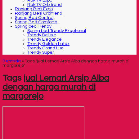
Rak TV Expo
Rak TV Orbitrend
Ranjang Besi Expo
Ranjang Besi Orbitrend
Spring Bed Central
Spring Bed Comforta
Spring bed Trendy
Spring bed Trendy Exeptional
Trendy Deluxe
Trendy Elegance
Trendy Golden Latex
Trendy Grand Lux
Trendy Super
Beranda
»
Tags "jual Lemari Arsip Alba dengan harga murah di
margorejo"
Tags
jual Lemari Arsip Alba
dengan harga murah di
margorejo