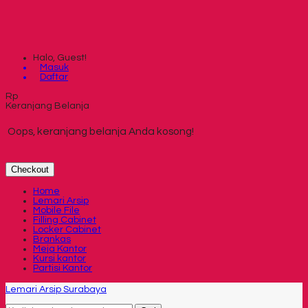
Halo, Guest!
Masuk
Daftar
Rp
Keranjang Belanja
Oops, keranjang belanja Anda kosong!
Checkout
Home
Lemari Arsip
Mobile File
Filling Cabinet
Locker Cabinet
Brankas
Meja Kantor
Kursi kantor
Partisi Kantor
Lemari Arsip Surabaya