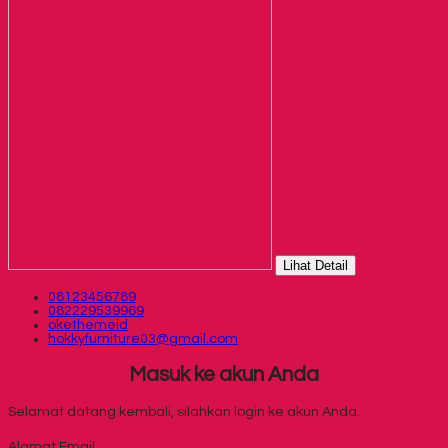
Lihat Detail
08123456789
082229539969
okethemeid
hokkyfurniture03@gmail.com
Masuk ke akun Anda
Selamat datang kembali, silahkan login ke akun Anda.
Alamat Email