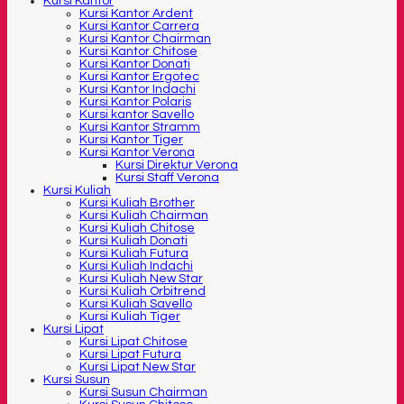
Kursi Kantor
Kursi Kantor Ardent
Kursi Kantor Carrera
Kursi Kantor Chairman
Kursi Kantor Chitose
Kursi Kantor Donati
Kursi Kantor Ergotec
Kursi Kantor Indachi
Kursi Kantor Polaris
Kursi kantor Savello
Kursi Kantor Stramm
Kursi Kantor Tiger
Kursi Kantor Verona
Kursi Direktur Verona
Kursi Staff Verona
Kursi Kuliah
Kursi Kuliah Brother
Kursi Kuliah Chairman
Kursi Kuliah Chitose
Kursi Kuliah Donati
Kursi Kuliah Futura
Kursi Kuliah Indachi
Kursi Kuliah New Star
Kursi Kuliah Orbitrend
Kursi Kuliah Savello
Kursi Kuliah Tiger
Kursi Lipat
Kursi Lipat Chitose
Kursi Lipat Futura
Kursi Lipat New Star
Kursi Susun
Kursi Susun Chairman