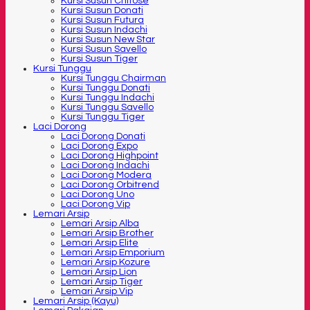
Kursi Susun Chitose
Kursi Susun Donati
Kursi Susun Futura
Kursi Susun Indachi
Kursi Susun New Star
Kursi Susun Savello
Kursi Susun Tiger
Kursi Tunggu
Kursi Tunggu Chairman
Kursi Tunggu Donati
Kursi Tunggu Indachi
Kursi Tunggu Savello
Kursi Tunggu Tiger
Laci Dorong
Laci Dorong Donati
Laci Dorong Expo
Laci Dorong Highpoint
Laci Dorong Indachi
Laci Dorong Modera
Laci Dorong Orbitrend
Laci Dorong Uno
Laci Dorong Vip
Lemari Arsip
Lemari Arsip Alba
Lemari Arsip Brother
Lemari Arsip Elite
Lemari Arsip Emporium
Lemari Arsip Kozure
Lemari Arsip Lion
Lemari Arsip Tiger
Lemari Arsip Vip
Lemari Arsip (Kayu)