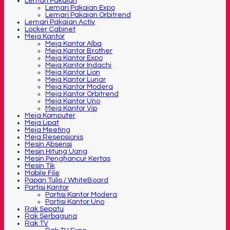
Lemari Pakaian
Lemari Pakaian Expo
Lemari Pakaian Orbitrend
Lemari Pakaian Activ
Locker Cabinet
Meja Kantor
Meja Kantor Alba
Meja Kantor Brother
Meja Kantor Expo
Meja Kantor Indachi
Meja Kantor Lion
Meja Kantor Lunar
Meja Kantor Modera
Meja Kantor Orbitrend
Meja Kantor Uno
Meja Kantor Vip
Meja Komputer
Meja Lipat
Meja Meeting
Meja Resepsionis
Mesin Absensi
Mesin Hitung Uang
Mesin Penghancur Kertas
Mesin Tik
Mobile File
Papan Tulis / WhiteBoard
Partisi Kantor
Partisi Kantor Modera
Partisi Kantor Uno
Rak Sepatu
Rak Serbaguna
Rak TV