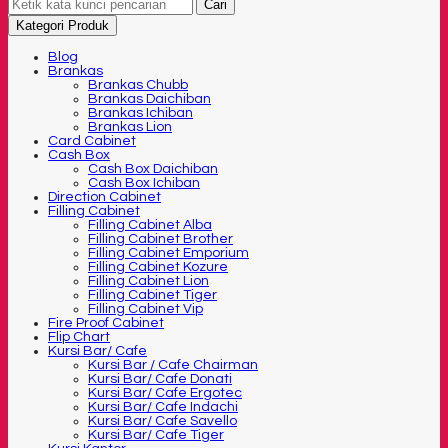
Cari
Kategori Produk
Blog
Brankas
Brankas Chubb
Brankas Daichiban
Brankas Ichiban
Brankas Lion
Card Cabinet
Cash Box
Cash Box Daichiban
Cash Box Ichiban
Direction Cabinet
Filling Cabinet
Filling Cabinet Alba
Filling Cabinet Brother
Filling Cabinet Emporium
Filling Cabinet Kozure
Filling Cabinet Lion
Filling Cabinet Tiger
Filling Cabinet Vip
Fire Proof Cabinet
Flip Chart
Kursi Bar/ Cafe
Kursi Bar / Cafe Chairman
Kursi Bar/ Cafe Donati
Kursi Bar/ Cafe Ergotec
Kursi Bar/ Cafe Indachi
Kursi Bar/ Cafe Savello
Kursi Bar/ Cafe Tiger