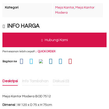
Kategori
Meja Kantor
,
Meja Kantor
Modera
INFO HARGA
Hubungi Kami
Pemesanan lebih cepat!
QUICK ORDER
Bagikan ke
Deskripsi
Info Tambahan
Diskusi (0)
Meja Kantor Modera BOD 7512
Dimensi :
W 120 x D 75 x H 75cm