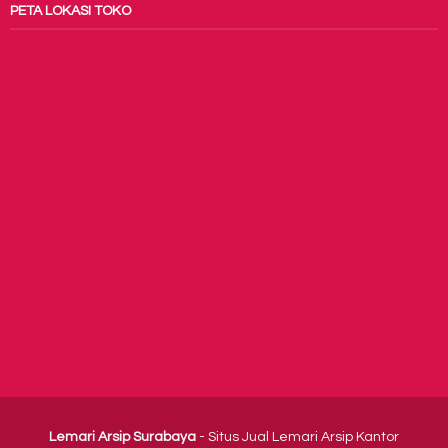
PETA LOKASI TOKO
Lemari Arsip Surabaya
- Situs Jual Lemari Arsip Kantor