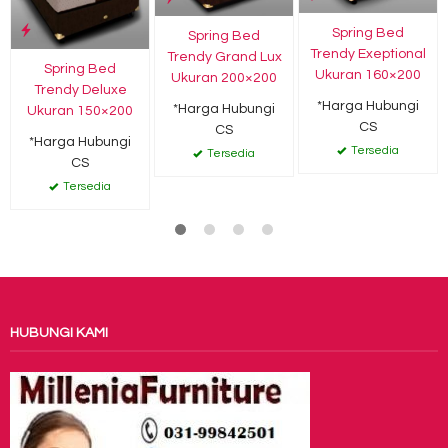
Spring Bed
Spring Bed
Trendy Exeptional
Trendy Grand Lux
Spring Bed
Ukuran 160×200
Ukuran 200×200
Trendy Deluxe
*Harga Hubungi
*Harga Hubungi
Ukuran 150×200
CS
CS
*Harga Hubungi
Tersedia
Tersedia
CS
Tersedia
HUBUNGI KAMI