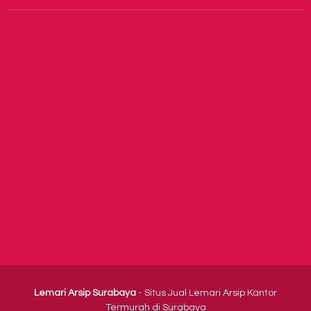
Lemari Arsip Surabaya
- Situs Jual Lemari Arsip Kantor
Termurah di Surabaya