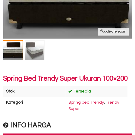
activate zoom
Spring Bed Trendy Super Ukuran 100×200
Stok
Tersedia
Kategori
Spring bed Trendy
,
Trendy
Super
INFO HARGA