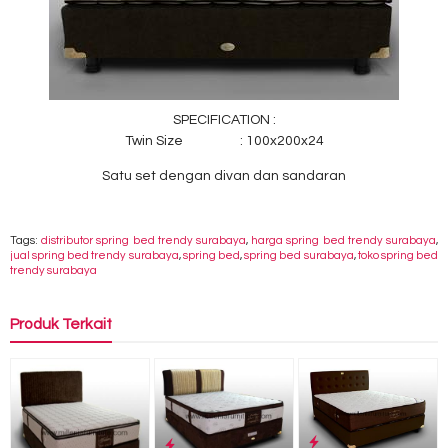
SPECIFICATION :
Twin Size : 100x200x24
Satu set dengan divan dan sandaran
Tags:
distributor spring bed trendy surabaya
,
harga spring bed trendy surabaya
,
jual spring bed trendy surabaya
,
spring bed
,
spring bed surabaya
,
toko spring bed
trendy surabaya
Produk Terkait