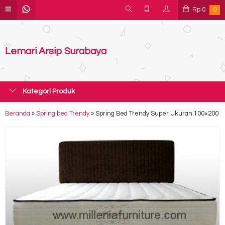
Rp
0
0
Lemari Arsip Surabaya
Kategori Produk
Beranda
»
Spring bed Trendy
»
Spring Bed Trendy Super Ukuran 100×200