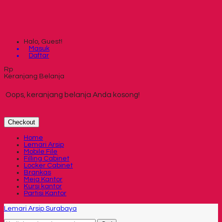
Halo, Guest!
Masuk
Daftar
Rp
Keranjang Belanja
Oops, keranjang belanja Anda kosong!
Checkout
Home
Lemari Arsip
Mobile File
Filling Cabinet
Locker Cabinet
Brankas
Meja Kantor
Kursi kantor
Partisi Kantor
Lemari Arsip Surabaya