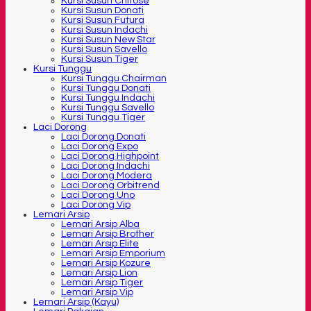
Kursi Susun Chitose
Kursi Susun Donati
Kursi Susun Futura
Kursi Susun Indachi
Kursi Susun New Star
Kursi Susun Savello
Kursi Susun Tiger
Kursi Tunggu
Kursi Tunggu Chairman
Kursi Tunggu Donati
Kursi Tunggu Indachi
Kursi Tunggu Savello
Kursi Tunggu Tiger
Laci Dorong
Laci Dorong Donati
Laci Dorong Expo
Laci Dorong Highpoint
Laci Dorong Indachi
Laci Dorong Modera
Laci Dorong Orbitrend
Laci Dorong Uno
Laci Dorong Vip
Lemari Arsip
Lemari Arsip Alba
Lemari Arsip Brother
Lemari Arsip Elite
Lemari Arsip Emporium
Lemari Arsip Kozure
Lemari Arsip Lion
Lemari Arsip Tiger
Lemari Arsip Vip
Lemari Arsip (Kayu)