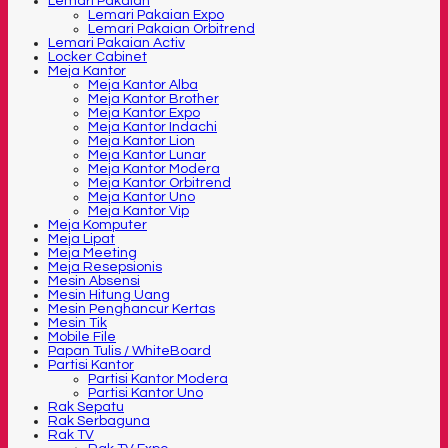
Lemari Pakaian
Lemari Pakaian Expo
Lemari Pakaian Orbitrend
Lemari Pakaian Activ
Locker Cabinet
Meja Kantor
Meja Kantor Alba
Meja Kantor Brother
Meja Kantor Expo
Meja Kantor Indachi
Meja Kantor Lion
Meja Kantor Lunar
Meja Kantor Modera
Meja Kantor Orbitrend
Meja Kantor Uno
Meja Kantor Vip
Meja Komputer
Meja Lipat
Meja Meeting
Meja Resepsionis
Mesin Absensi
Mesin Hitung Uang
Mesin Penghancur Kertas
Mesin Tik
Mobile File
Papan Tulis / WhiteBoard
Partisi Kantor
Partisi Kantor Modera
Partisi Kantor Uno
Rak Sepatu
Rak Serbaguna
Rak TV