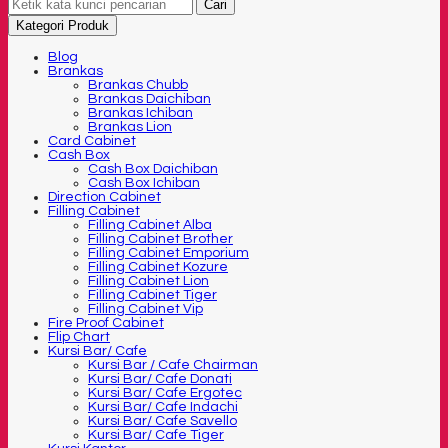
Cari
Kategori Produk
Blog
Brankas
Brankas Chubb
Brankas Daichiban
Brankas Ichiban
Brankas Lion
Card Cabinet
Cash Box
Cash Box Daichiban
Cash Box Ichiban
Direction Cabinet
Filling Cabinet
Filling Cabinet Alba
Filling Cabinet Brother
Filling Cabinet Emporium
Filling Cabinet Kozure
Filling Cabinet Lion
Filling Cabinet Tiger
Filling Cabinet Vip
Fire Proof Cabinet
Flip Chart
Kursi Bar/ Cafe
Kursi Bar / Cafe Chairman
Kursi Bar/ Cafe Donati
Kursi Bar/ Cafe Ergotec
Kursi Bar/ Cafe Indachi
Kursi Bar/ Cafe Savello
Kursi Bar/ Cafe Tiger