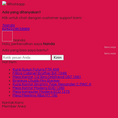
Whatsapp
Ada yang ditanyakan?
Klik untuk chat dengan customer support kami
Nanda
6282229539969
Nanda
Halo, perkenalkan saya
Nanda
baru saja
Ada yang bisa saya bantu?
baru saja
Kirim
Hot Item
Kursi Susun Futura FTR 406
Filling Cabinet Brother BX-104B
Meja Kantor 1/2 Biro Orbitrend OST 1061
Brankas Chubb Mini Banker
Kursi Kantor Stramm Type Alexander C PWC A
Meja Kantor Modera EOD 1260
Meja komputer Modera ECD 1275
Meja Meeting Alba MT 160
Kontak Kami
Member Area