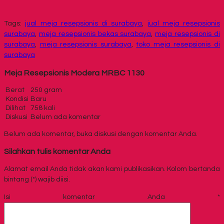
Tags:
jual meja resepsionis di surabaya
,
jual meja resepsionis
surabaya
,
meja resepsionis bekas surabaya
,
meja resepsionis di
surabaya
,
meja resepsionis surabaya
,
toko meja resepsionis di
surabaya
Meja Resepsionis Modera MRBC 1130
Berat
250 gram
Kondisi
Baru
Dilihat
758 kali
Diskusi
Belum ada komentar
Belum ada komentar, buka diskusi dengan komentar Anda.
Silahkan tulis komentar Anda
Alamat email Anda tidak akan kami publikasikan. Kolom bertanda
bintang (*) wajib diisi.
Isi komentar Anda
*