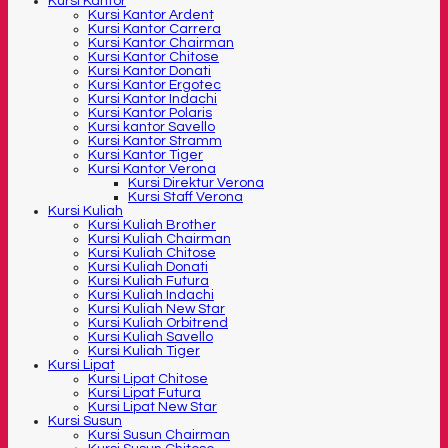
Kursi Kantor
Kursi Kantor Ardent
Kursi Kantor Carrera
Kursi Kantor Chairman
Kursi Kantor Chitose
Kursi Kantor Donati
Kursi Kantor Ergotec
Kursi Kantor Indachi
Kursi Kantor Polaris
Kursi kantor Savello
Kursi Kantor Stramm
Kursi Kantor Tiger
Kursi Kantor Verona
Kursi Direktur Verona
Kursi Staff Verona
Kursi Kuliah
Kursi Kuliah Brother
Kursi Kuliah Chairman
Kursi Kuliah Chitose
Kursi Kuliah Donati
Kursi Kuliah Futura
Kursi Kuliah Indachi
Kursi Kuliah New Star
Kursi Kuliah Orbitrend
Kursi Kuliah Savello
Kursi Kuliah Tiger
Kursi Lipat
Kursi Lipat Chitose
Kursi Lipat Futura
Kursi Lipat New Star
Kursi Susun
Kursi Susun Chairman