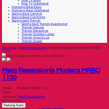
Rak TV Expo
Rak TV Orbitrend
Ranjang Besi Expo
Ranjang Besi Orbitrend
Spring Bed Central
Spring Bed Comforta
Spring bed Trendy
Spring bed Trendy Exeptional
Trendy Deluxe
Trendy Elegance
Trendy Golden Latex
Trendy Grand Lux
Trendy Super
Beranda
»
Meja Resepsionis
»
Meja Resepsionis Modera MRBC
1130
click image to preview
activate zoom
Meja Resepsionis Modera MRBC
1130
Kode
Modera MRBC 1130
Stok
Kategori
Meja Resepsionis
INFO HARGA
Hubungi Kami