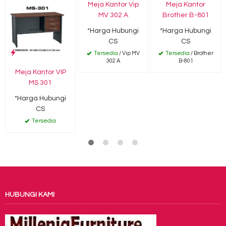
Meja Kantor Vip
Meja Kantor
MV 302 A
Brother B-801
*Harga Hubungi
*Harga Hubungi
CS
CS
Tersedia
/ Vip MV
Tersedia
/ Brother
302 A
B-801
Meja Kantor VIP
MS 301
*Harga Hubungi
CS
Tersedia
HUBUNGI KAMI