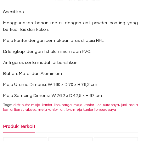
Spesifikasi:
Menggunakan bahan metal dengan cat powder coating yang
berkualitas dan kokoh.
Meja kantor dengan permukaan atas dilapisi HPL.
Di lengkapi dengan list aluminium dan PVC.
Anti gores serta mudah di bersihkan.
Bahan: Metal dan Aluminium
Meja Utama Dimensi: W 160 x D 70 x H 76,2 cm
Meja Samping Dimensi: W 76,2 x D 42,5 x H 67 cm
Tags:
distributor meja kantor lion
,
harga meja kantor lion surabaya
,
jual meja
kantor lion surabaya
,
meja kantor lion
,
toko meja kantor lion surabaya
Produk Terkait