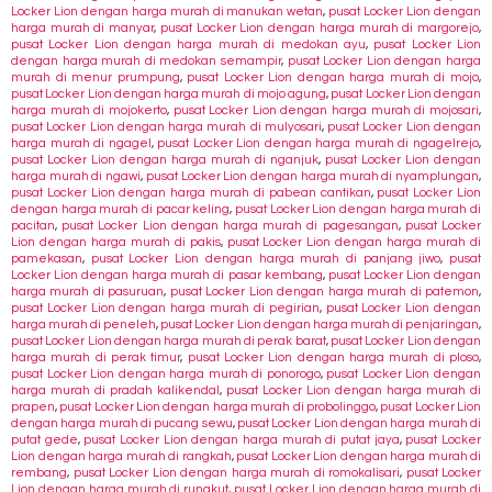
Locker Lion dengan harga murah di manukan wetan
,
pusat Locker Lion dengan
harga murah di manyar
,
pusat Locker Lion dengan harga murah di margorejo
,
pusat Locker Lion dengan harga murah di medokan ayu
,
pusat Locker Lion
dengan harga murah di medokan semampir
,
pusat Locker Lion dengan harga
murah di menur prumpung
,
pusat Locker Lion dengan harga murah di mojo
,
pusat Locker Lion dengan harga murah di mojo agung
,
pusat Locker Lion dengan
harga murah di mojokerto
,
pusat Locker Lion dengan harga murah di mojosari
,
pusat Locker Lion dengan harga murah di mulyosari
,
pusat Locker Lion dengan
harga murah di ngagel
,
pusat Locker Lion dengan harga murah di ngagelrejo
,
pusat Locker Lion dengan harga murah di nganjuk
,
pusat Locker Lion dengan
harga murah di ngawi
,
pusat Locker Lion dengan harga murah di nyamplungan
,
pusat Locker Lion dengan harga murah di pabean cantikan
,
pusat Locker Lion
dengan harga murah di pacar keling
,
pusat Locker Lion dengan harga murah di
pacitan
,
pusat Locker Lion dengan harga murah di pagesangan
,
pusat Locker
Lion dengan harga murah di pakis
,
pusat Locker Lion dengan harga murah di
pamekasan
,
pusat Locker Lion dengan harga murah di panjang jiwo
,
pusat
Locker Lion dengan harga murah di pasar kembang
,
pusat Locker Lion dengan
harga murah di pasuruan
,
pusat Locker Lion dengan harga murah di patemon
,
pusat Locker Lion dengan harga murah di pegirian
,
pusat Locker Lion dengan
harga murah di peneleh
,
pusat Locker Lion dengan harga murah di penjaringan
,
pusat Locker Lion dengan harga murah di perak barat
,
pusat Locker Lion dengan
harga murah di perak timur
,
pusat Locker Lion dengan harga murah di ploso
,
pusat Locker Lion dengan harga murah di ponorogo
,
pusat Locker Lion dengan
harga murah di pradah kalikendal
,
pusat Locker Lion dengan harga murah di
prapen
,
pusat Locker Lion dengan harga murah di probolinggo
,
pusat Locker Lion
dengan harga murah di pucang sewu
,
pusat Locker Lion dengan harga murah di
putat gede
,
pusat Locker Lion dengan harga murah di putat jaya
,
pusat Locker
Lion dengan harga murah di rangkah
,
pusat Locker Lion dengan harga murah di
rembang
,
pusat Locker Lion dengan harga murah di romokalisari
,
pusat Locker
Lion dengan harga murah di rungkut
,
pusat Locker Lion dengan harga murah di