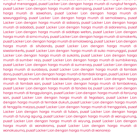
rungkut menanggal
,
pusat Locker Lion dengan harga murah di rungkut tengah
,
pusat Locker Lion dengan harga murah di sampang
,
pusat Locker Lion dengan
harga murah di sawahan
,
pusat Locker Lion dengan harga murah di
sawunggaling
,
pusat Locker Lion dengan harga murah di semolowaru
,
pusat
Locker Lion dengan harga murah di sidoarjo
,
pusat Locker Lion dengan harga
murah di sidodadi
,
pusat Locker Lion dengan harga murah di sidoresmo
,
pusat
Locker Lion dengan harga murah di sidotopo wetan
,
pusat Locker Lion dengan
harga murah di simo mulyo
,
pusat Locker Lion dengan harga murah di simokerto
,
pusat Locker Lion dengan harga murah di simolawang
,
pusat Locker Lion dengan
harga murah di situbondo
,
pusat Locker Lion dengan harga murah di
siwalankerto
,
pusat Locker Lion dengan harga murah di suko manunggal
,
pusat
Locker Lion dengan harga murah di sukolilo
,
pusat Locker Lion dengan harga
murah di sumber rejo
,
pusat Locker Lion dengan harga murah di sumbikerep
,
pusat Locker Lion dengan harga murah di sumenep
,
pusat Locker Lion dengan
harga murah di surabaya
,
pusat Locker Lion dengan harga murah di tambak
dono
,
pusat Locker Lion dengan harga murah di tambak langon
,
pusat Locker Lion
dengan harga murah di tambak osowilangon
,
pusat Locker Lion dengan harga
murah di tambak sari
,
pusat Locker Lion dengan harga murah di tambakrejo
,
pusat Locker Lion dengan harga murah di tandes lor
,
pusat Locker Lion dengan
harga murah di tanggulangin
,
pusat Locker Lion dengan harga murah di tanjung
sari
,
pusat Locker Lion dengan harga murah di tegalsari
,
pusat Locker Lion
dengan harga murah di tembok dukuh
,
pusat Locker Lion dengan harga murah
di tenggilis mejoyo
,
pusat Locker Lion dengan harga murah di trenggalek
,
pusat
Locker Lion dengan harga murah di tuban
,
pusat Locker Lion dengan harga
murah di tulung agung
,
pusat Locker Lion dengan harga murah di warugunung
,
pusat Locker Lion dengan harga murah di wiyung
,
pusat Locker Lion dengan
harga murah di wonokromo
,
pusat Locker Lion dengan harga murah di
wonokusumo
,
pusat Locker Lion dengan harga murah di wonorejo