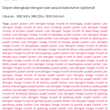
Dapat dilengkapi dengan kaki sesuai kebutuhan (optional)
Ukuran : 380 (W) x 380 (D) x 1830 (H) mm
Tags:
pusat Locker Lion dengan harga murah di airlangga
,
pusat Locker Lion
dengan harga murah di alun alun contong
,
pusat Locker Lion dengan harga
murah di ampel
,
pusat Locker Lion dengan harga murah di asemrowo
,
pusat
Locker Lion dengan harga murah di babatan
,
pusat Locker Lion dengan harga
murah di balas kumprik
,
pusat Locker Lion dengan harga murah di balong sari
,
pusat Locker Lion dengan harga murah di bangil
,
pusat Locker Lion dengan
harga murah di bangkalan
,
pusat Locker Lion dengan harga murah di banjar
sugihan
,
pusat Locker Lion dengan harga murah di banyu urip
,
pusat Locker Lion
dengan harga murah di banyuwangi
,
pusat Locker Lion dengan harga murah di
barata jaya
,
pusat Locker Lion dengan harga murah di batu
,
pusat Locker Lion
dengan harga murah di bkr pelajar
,
pusat Locker Lion dengan harga murah di
blitar
,
pusat Locker Lion dengan harga murah di bojonegoro
,
pusat Locker Lion
dengan harga murah di bondowoso
,
pusat Locker Lion dengan harga murah di
bongkaran
,
pusat Locker Lion dengan harga murah di bubutan
,
pusat Locker Lion
dengan harga murah di bulak
,
pusat Locker Lion dengan harga murah di
buntaran
,
pusat Locker Lion dengan harga murah di darmo
,
pusat Locker Lion
dengan harga murah di dr sutomo
,
pusat Locker Lion dengan harga murah di
dukuh menanggal
,
pusat Locker Lion dengan harga murah di dukuh pakis
,
pusat
Locker Lion dengan harga murah di dukuh setro
,
pusat Locker Lion dengan harga
murah di embong kaliasin
,
pusat Locker Lion dengan harga murah di gading
,
pusat Locker Lion dengan harga murah di gebang putih
,
pusat Locker Lion
dengan harga murah di gendang asin
,
pusat Locker Lion dengan harga murah di
genteng
,
pusat Locker Lion dengan harga murah di gresik
,
pusat Locker Lion
dengan harga murah di gubeng
,
pusat Locker Lion dengan harga murah di