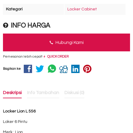
Kategori
Locker Cabinet
INFO HARGA
Hubungi Kami
Pemesanan lebih cepat!
QUICK ORDER
Bagikan ke
Deskripsi
Info Tambahan
Diskusi (0)
Locker Lion L 556
Loker 6 Pintu
Merk : Lion