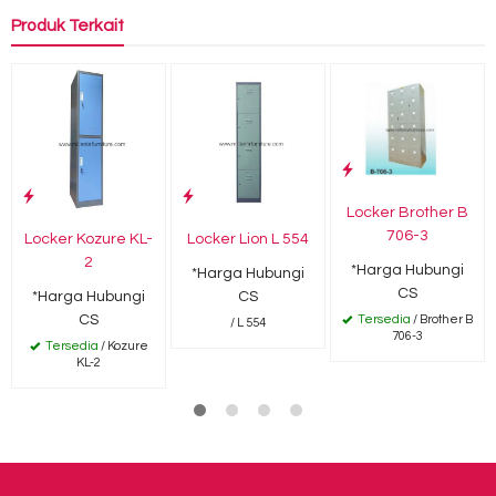
Produk Terkait
Locker Brother B
706-3
Locker Kozure KL-
Locker Lion L 554
2
*Harga Hubungi
*Harga Hubungi
CS
*Harga Hubungi
CS
CS
Tersedia
/ Brother B
/ L 554
706-3
Tersedia
/ Kozure
KL-2