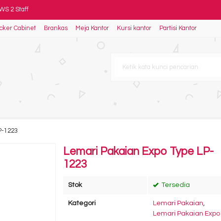
 WS 2 Staff
cker Cabinet
Brankas
Meja Kantor
Kursi kantor
Partisi Kantor
nager
 UOD 7068
 II CR HDT
P-1223
M-SB-01
Lemari Pakaian Expo Type LP-
1223
Stok
Tersedia
Kategori
Lemari Pakaian
,
Lemari Pakaian Expo