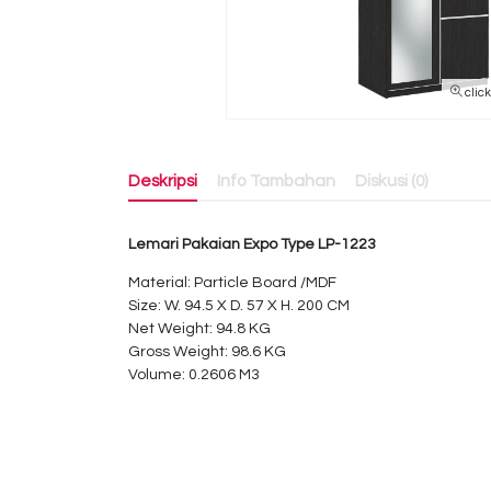
clic
Deskripsi
Info Tambahan
Diskusi (0)
Lemari Pakaian Expo Type LP-1223
Material: Particle Board /MDF
Size: W. 94.5 X D. 57 X H. 200 CM
Net Weight: 94.8 KG
Gross Weight: 98.6 KG
Volume: 0.2606 M3