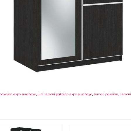
 pakaian expo surabaya
,
jual lemari pakaian expo surabaya
,
lemari pakaian
,
Lemari