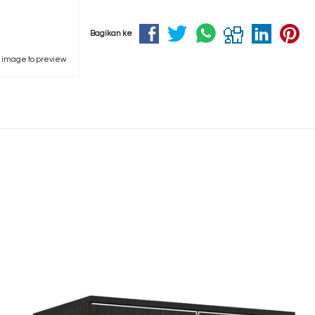
Bagikan ke
k image to preview