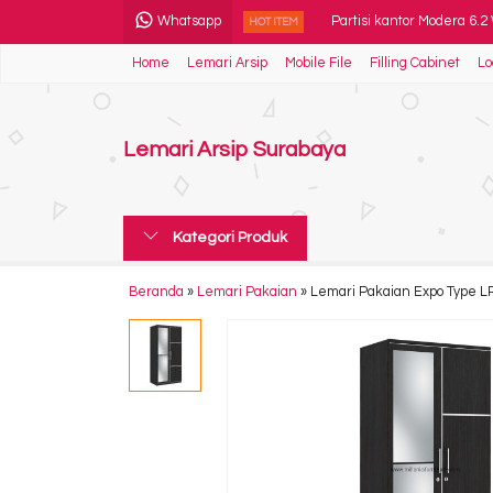
Whatsapp
Partisi kantor Modera 6.2
HOT ITEM
Home
Lemari Arsip
Mobile File
Filling Cabinet
Lo
Rak Modera ECU 8481
Kursi Kantor Polaris B 42
Lemari Arsip Surabaya
Spring Bed Comforta Tee
Meja Kantor Uno Modern
Kategori Produk
Kursi Kantor Indachi Cyan
Kursi Kantor Carrera M 2
Beranda
»
Lemari Pakaian
»
Lemari Pakaian Expo Type L
Ranjang Besi Expo Type 