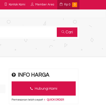
Kontak Kami
Member Area
Rp
0
0
Cari
INFO HARGA
Hubungi Kami
Pemesanan lebih cepat!
QUICK ORDER