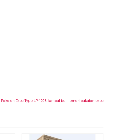
 Pakaian Expo Type LP-1223
,
tempat beli lemari pakaian expo
Lemari Paka