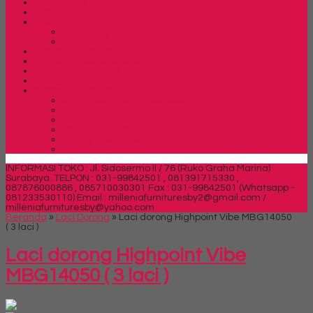
Rak Sepatu
Rak Serbaguna
Rak TV
Rak TV Expo
Rak TV Orbitrend
Ranjang Besi Expo
Ranjang Besi Orbitrend
Spring Bed Central
Spring Bed Comforta
Spring bed Trendy
Spring bed Trendy Exeptional
Trendy Deluxe
Trendy Elegance
Trendy Golden Latex
Trendy Grand Lux
Trendy Super
INFORMASI TOKO : Jl. Sidosermo II / 76 (Ruko Graha Marina)
Surabaya.
TELPON : 031-99842501 , 081391715330 ,
087876000886 , 085710030301 Fax : 031-99842501 (Whatsapp -
081233530110)
Email : milleniafurnituresby2@gmail.com /
milleniafurnituresby@yahoo.com
Beranda
»
Laci Dorong
»
Laci dorong Highpoint Vibe MBG14050
( 3 laci )
Laci dorong Highpoint Vibe
MBG14050 ( 3 laci )