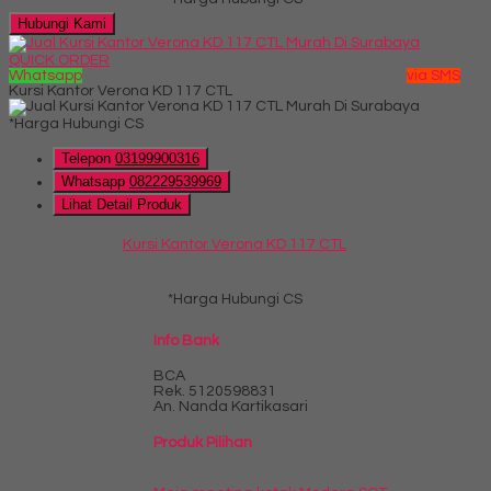
Hubungi Kami
QUICK ORDER
Whatsapp
via SMS
Kursi Kantor Verona KD 117 CTL
*Harga Hubungi CS
Telepon
03199900316
Whatsapp
082229539969
Lihat Detail Produk
Kursi Kantor Verona KD 117 CTL
*Harga Hubungi CS
Info Bank
BCA
Rek.
5120598831
An. Nanda Kartikasari
Produk Pilihan