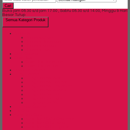
Cari
Buka jam 08.30 s/d jam 17.00 , Sabtu 08.30 s/d 14.00, Minggu & Hari
Besar Tutup
Semua Kategori Produk
Brankas
Brankas Chubb
Brankas Daichiban
Brankas Ichiban
Brankas Lion
Card Cabinet
Cash Box
Cash Box Daichiban
Cash Box Ichiban
Direction Cabinet
Filling Cabinet
Filling Cabinet Alba
Filling Cabinet Brother
Filling Cabinet Emporium
Filling Cabinet Kozure
Filling Cabinet Lion
Filling Cabinet Tiger
Filling Cabinet Vip
Fire Proof Cabinet
Flip Chart
Kursi Bar/ Cafe
Kursi Bar / Cafe Chairman
Kursi Bar/ Cafe Donati
Kursi Bar/ Cafe Ergotec