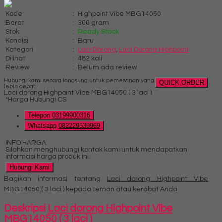
Kode
:
Highpoint Vibe MBG14050
Berat
:
300 gram
Stok
:
Ready Stock
Kondisi
:
Baru
Kategori
:
Laci Dorong
,
Laci Dorong Highpoint
Dilihat
:
482 kali
Review
:
Belum ada review
Hubungi kami secara langsung untuk pemesanan yang
QUICK ORDER
lebih cepat!
Laci dorong Highpoint Vibe MBG14050 ( 3 laci )
*Harga Hubungi CS
Telepon
03199900316
Whatsapp
082229539969
INFO HARGA
Silahkan menghubungi kontak kami untuk mendapatkan
informasi harga produk ini.
Hubungi Kami
Bagikan informasi tentang
Laci dorong Highpoint Vibe
MBG14050 ( 3 laci )
kepada teman atau kerabat Anda.
Deskripsi
Laci dorong Highpoint Vibe
MBG14050 ( 3 laci )