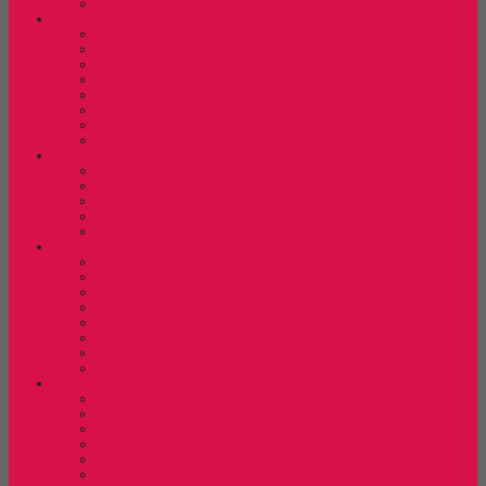
Kursi Lipat New Star
Kursi Susun
Kursi Susun Chairman
Kursi Susun Chitose
Kursi Susun Donati
Kursi Susun Futura
Kursi Susun Indachi
Kursi Susun New Star
Kursi Susun Savello
Kursi Susun Tiger
Kursi Tunggu
Kursi Tunggu Chairman
Kursi Tunggu Donati
Kursi Tunggu Indachi
Kursi Tunggu Savello
Kursi Tunggu Tiger
Laci Dorong
Laci Dorong Donati
Laci Dorong Expo
Laci Dorong Highpoint
Laci Dorong Indachi
Laci Dorong Modera
Laci Dorong Orbitrend
Laci Dorong Uno
Laci Dorong Vip
Lemari Arsip
Lemari Arsip Alba
Lemari Arsip Brother
Lemari Arsip Elite
Lemari Arsip Emporium
Lemari Arsip Kozure
Lemari Arsip Lion