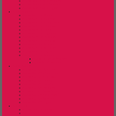
Kursi Bar/ Cafe Indachi
Kursi Bar/ Cafe Savello
Kursi Bar/ Cafe Tiger
Kursi Kantor
Kursi Kantor Ardent
Kursi Kantor Carrera
Kursi Kantor Chairman
Kursi Kantor Chitose
Kursi Kantor Donati
Kursi Kantor Ergotec
Kursi Kantor Indachi
Kursi Kantor Polaris
Kursi kantor Savello
Kursi Kantor Stramm
Kursi Kantor Tiger
Kursi Kantor Verona
Kursi Direktur Verona
Kursi Staff Verona
Kursi Kuliah
Kursi Kuliah Brother
Kursi Kuliah Chairman
Kursi Kuliah Chitose
Kursi Kuliah Donati
Kursi Kuliah Futura
Kursi Kuliah Indachi
Kursi Kuliah New Star
Kursi Kuliah Orbitrend
Kursi Kuliah Savello
Kursi Kuliah Tiger
Kursi Lipat
Kursi Lipat Chitose
Kursi Lipat Futura