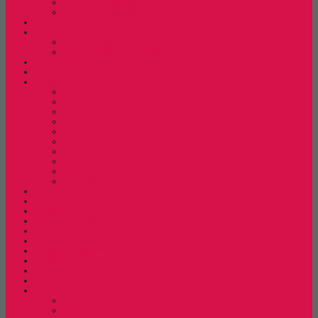
Lemari Arsip Tiger
Lemari Arsip Vip
Lemari Arsip (Kayu)
Lemari Pakaian
Lemari Pakaian Expo
Lemari Pakaian Orbitrend
Lemari Pakaian Activ
Locker Cabinet
Meja Kantor
Meja Kantor Alba
Meja Kantor Brother
Meja Kantor Expo
Meja Kantor Indachi
Meja Kantor Lion
Meja Kantor Lunar
Meja Kantor Modera
Meja Kantor Orbitrend
Meja Kantor Uno
Meja Kantor Vip
Meja Komputer
Meja Lipat
Meja Meeting
Meja Resepsionis
Mesin Absensi
Mesin Hitung Uang
Mesin Penghancur Kertas
Mesin Tik
Mobile File
Papan Tulis / WhiteBoard
Partisi Kantor
Partisi Kantor Modera
Partisi Kantor Uno