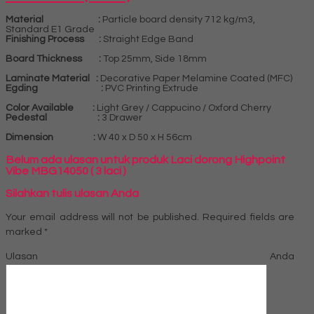
Material :
Particle board density 712 kg/m3,
Standard E1 Grade
Finishing Process :
Straight Edge Band
Board Thickness :
Top 25mm, Side 18mm
Laminate Material :
Decorative Paper Melamine Coated (MFC)
Egding :
PVC Printing Extrude
Color Available :
Light Grey / Cappucino / Oxford Cherry
Pedestal :
3 Drawer
Dimension :
W 40 x D 50 x H 56cm
Belum ada ulasan untuk produk Laci dorong Highpoint
Vibe MBG14050 ( 3 laci )
Silahkan tulis ulasan Anda
Your email address will not be published.
Required fields are
marked
*
Ulasan Anda