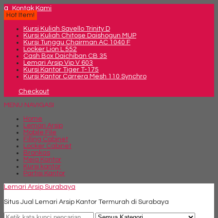
q
Kontak Kami
Hot Item!
Kursi Kuliah Savello Trinity D
Kursi Kuliah Chitose Daishogun MUP
Kursi Tunggu Chairman AC 1040 F
Locker Lion L 552
Cash Box Daichiban CB 35
Lemari Arsip Vip V 603
Kursi Kantor Tiger T-175
Kursi Kantor Carrera Mesh 110 Synchro
Checkout
MENU NAVIGASI
Home
Lemari Arsip
Mobile File
Filling Cabinet
Locker Cabinet
Brankas
Meja Kantor
Kursi kantor
Partisi Kantor
Lemari Arsip Surabaya
Situs Jual Lemari Arsip Kantor Termurah di Surabaya