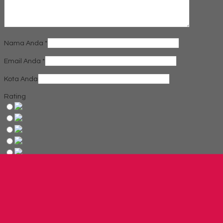
Nama Anda
*
Email Anda
*
Kota Anda
Rating
Produk Terkait
Produk Terbaru
Produk Terkait Laci dorong Highpoint Vibe MBG14050 ( 3 laci )