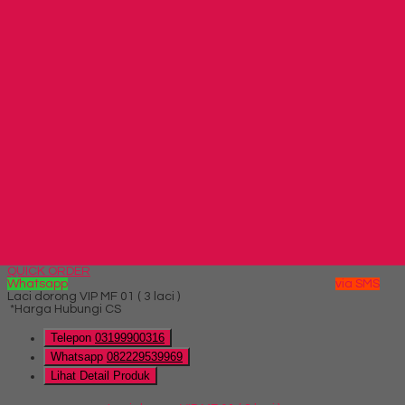
Hubungi Kami
QUICK ORDER
Whatsapp
via SMS
Laci dorong Modera CMD 328 ( 2 laci )
*Harga Hubungi CS
Telepon
03199900316
Whatsapp
082229539969
Lihat Detail Produk
Laci dorong Modera CMD 328 ( 2 laci )
*Harga Hubungi CS
Hubungi Kami
QUICK ORDER
Whatsapp
via SMS
Laci dorong VIP MF 01 ( 3 laci )
*Harga Hubungi CS
Telepon
03199900316
Whatsapp
082229539969
Lihat Detail Produk