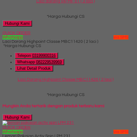
Laci dorong VIP MF 01 ( 3 laci )
*Harga Hubungi CS
Hubungi Kami
QUICK ORDER
Whatsapp
via SMS
Laci Dorong Highpoint Classe MBC11420 ( 2 laci )
*Harga Hubungi CS
Telepon
03199900316
Whatsapp
082229539969
Lihat Detail Produk
Laci Dorong Highpoint Classe MBC11420 ( 2 laci )
*Harga Hubungi CS
Mungkin Anda tertarik dengan produk terbaru kami
Hubungi Kami
QUICK ORDER
Whatsapp
via SMS
Lemari Pakaian Activ Spin LPM 231