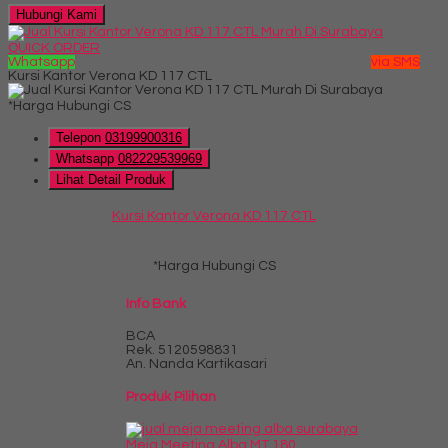
Hubungi Kami
QUICK ORDER
Whatsapp
via SMS
Kursi Kantor Verona KD 117 CTL
*Harga Hubungi CS
Telepon
03199900316
Whatsapp
082229539969
Lihat Detail Produk
Kursi Kantor Verona KD 117 CTL
*Harga Hubungi CS
Info Bank
BCA
Rek.
5120598831
An. Nanda Kartikasari
Produk Pilihan
Meja Meeting Alba MT 180