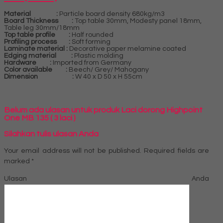
Material :
Particle board density 680kg/m3
Board Thickness :
Top table 30mm, Modesty panel 18mm,
Table leg 30mm/18mm
Top table profile :
Half rounded
Profiling process :
Soft forming
Laminate material :
Decorative paper melamine coated
Edging material :
Plastic molding
Hardware :
Imported from Germany
Color available :
Beech/ Grey/ Mahogany
Dimension :
W 40 x D 50 x H 55cm
Belum ada ulasan untuk produk Laci dorong Highpoint
One MB 135 ( 3 laci )
Silahkan tulis ulasan Anda
Your email address will not be published.
Required fields are
marked
*
Ulasan Anda