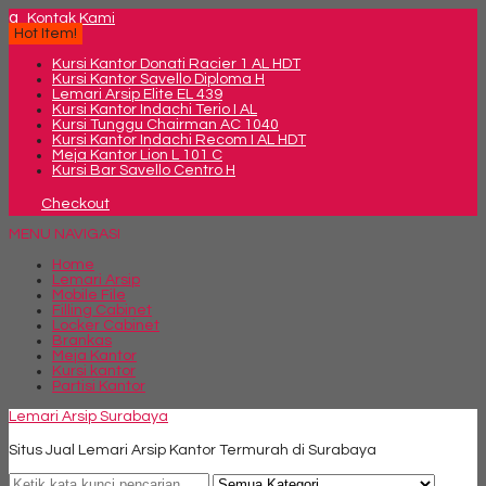
q
Kontak Kami
Hot Item!
Kursi Kantor Donati Racier 1 AL HDT
Kursi Kantor Savello Diploma H
Lemari Arsip Elite EL 439
Kursi Kantor Indachi Terio I AL
Kursi Tunggu Chairman AC 1040
Kursi Kantor Indachi Recom I AL HDT
Meja Kantor Lion L 101 C
Kursi Bar Savello Centro H
Checkout
MENU NAVIGASI
Home
Lemari Arsip
Mobile File
Filling Cabinet
Locker Cabinet
Brankas
Meja Kantor
Kursi kantor
Partisi Kantor
Lemari Arsip Surabaya
Situs Jual Lemari Arsip Kantor Termurah di Surabaya