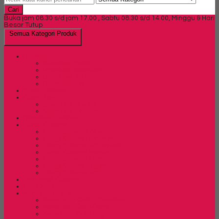
Cari
Buka jam 08.30 s/d jam 17.00 , Sabtu 08.30 s/d 14.00, Minggu & Hari
Besar Tutup
Semua Kategori Produk
Brankas
Brankas Chubb
Brankas Daichiban
Brankas Ichiban
Brankas Lion
Card Cabinet
Cash Box
Cash Box Daichiban
Cash Box Ichiban
Direction Cabinet
Filling Cabinet
Filling Cabinet Alba
Filling Cabinet Brother
Filling Cabinet Emporium
Filling Cabinet Kozure
Filling Cabinet Lion
Filling Cabinet Tiger
Filling Cabinet Vip
Fire Proof Cabinet
Flip Chart
Kursi Bar/ Cafe
Kursi Bar / Cafe Chairman
Kursi Bar/ Cafe Donati
Kursi Bar/ Cafe Ergotec