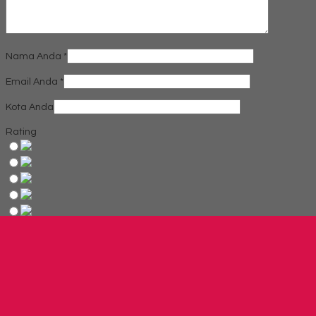
Nama Anda
*
Email Anda
*
Kota Anda
Rating
Produk Terkait
Produk Terbaru
Produk Terkait Laci dorong Highpoint One MB 135 ( 3 laci )