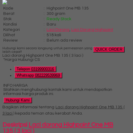
Kode
:
Highpoint One MB 135
Berat
:
300 gram
Stok
:
Ready Stock
Kondisi
:
Baru
Kategori
:
Laci Dorong
,
Laci Dorong Highpoint
Dilihat
:
518 kali
Review
:
Belum ada review
Hubungi kami secara langsung untuk pemesanan yang
QUICK ORDER
lebih cepat!
Laci dorong Highpoint One MB 135 ( 3 laci )
*Harga Hubungi CS
Telepon
03199900316
Whatsapp
082229539969
INFO HARGA
Silahkan menghubungi kontak kami untuk mendapatkan
informasi harga produk ini.
Hubungi Kami
Bagikan informasi tentang
Laci dorong Highpoint One MB 135 (
3 laci )
kepada teman atau kerabat Anda.
Deskripsi
Laci dorong Highpoint One MB
135 ( 3 laci )