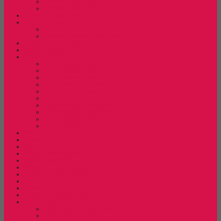
Lemari Arsip Tiger
Lemari Arsip Vip
Lemari Arsip (Kayu)
Lemari Pakaian
Lemari Pakaian Expo
Lemari Pakaian Orbitrend
Lemari Pakaian Activ
Locker Cabinet
Meja Kantor
Meja Kantor Alba
Meja Kantor Brother
Meja Kantor Expo
Meja Kantor Indachi
Meja Kantor Lion
Meja Kantor Lunar
Meja Kantor Modera
Meja Kantor Orbitrend
Meja Kantor Uno
Meja Kantor Vip
Meja Komputer
Meja Lipat
Meja Meeting
Meja Resepsionis
Mesin Absensi
Mesin Hitung Uang
Mesin Penghancur Kertas
Mesin Tik
Mobile File
Papan Tulis / WhiteBoard
Partisi Kantor
Partisi Kantor Modera
Partisi Kantor Uno