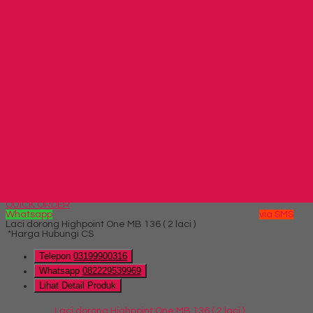
Hubungi Kami
QUICK ORDER
Whatsapp
via SMS
Laci dorong Highpoint One MB 137 ( 3 laci )
*Harga Hubungi CS
Telepon
03199900316
Whatsapp
082229539969
Lihat Detail Produk
Laci dorong Highpoint One MB 137 ( 3 laci )
*Harga Hubungi CS
Hubungi Kami
QUICK ORDER
Whatsapp
via SMS
Laci dorong Highpoint One MB 136 ( 2 laci )
*Harga Hubungi CS
Telepon
03199900316
Whatsapp
082229539969
Lihat Detail Produk
Laci dorong Highpoint One MB 136 ( 2 laci )