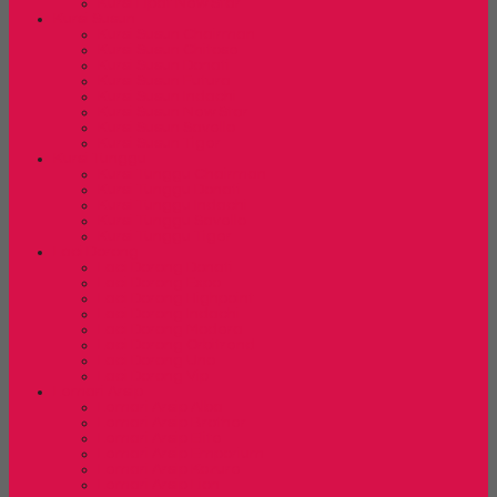
Kursi Lipat New Star
Kursi Susun
Kursi Susun Chairman
Kursi Susun Chitose
Kursi Susun Donati
Kursi Susun Futura
Kursi Susun Indachi
Kursi Susun New Star
Kursi Susun Savello
Kursi Susun Tiger
Kursi Tunggu
Kursi Tunggu Chairman
Kursi Tunggu Donati
Kursi Tunggu Indachi
Kursi Tunggu Savello
Kursi Tunggu Tiger
Laci Dorong
Laci Dorong Donati
Laci Dorong Expo
Laci Dorong Highpoint
Laci Dorong Indachi
Laci Dorong Modera
Laci Dorong Orbitrend
Laci Dorong Uno
Laci Dorong Vip
Lemari Arsip
Lemari Arsip Alba
Lemari Arsip Brother
Lemari Arsip Elite
Lemari Arsip Emporium
Lemari Arsip Kozure
Lemari Arsip Lion