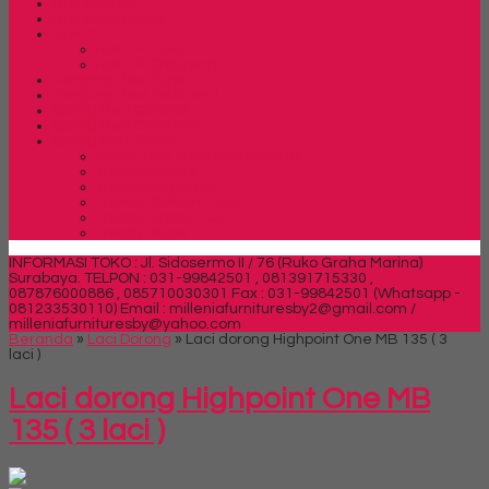
Rak Sepatu
Rak Serbaguna
Rak TV
Rak TV Expo
Rak TV Orbitrend
Ranjang Besi Expo
Ranjang Besi Orbitrend
Spring Bed Central
Spring Bed Comforta
Spring bed Trendy
Spring bed Trendy Exeptional
Trendy Deluxe
Trendy Elegance
Trendy Golden Latex
Trendy Grand Lux
Trendy Super
INFORMASI TOKO : Jl. Sidosermo II / 76 (Ruko Graha Marina)
Surabaya.
TELPON : 031-99842501 , 081391715330 ,
087876000886 , 085710030301 Fax : 031-99842501 (Whatsapp -
081233530110)
Email : milleniafurnituresby2@gmail.com /
milleniafurnituresby@yahoo.com
Beranda
»
Laci Dorong
»
Laci dorong Highpoint One MB 135 ( 3
laci )
Laci dorong Highpoint One MB
135 ( 3 laci )