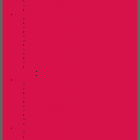
Kursi Bar/ Cafe Indachi
Kursi Bar/ Cafe Savello
Kursi Bar/ Cafe Tiger
Kursi Kantor
Kursi Kantor Ardent
Kursi Kantor Carrera
Kursi Kantor Chairman
Kursi Kantor Chitose
Kursi Kantor Donati
Kursi Kantor Ergotec
Kursi Kantor Indachi
Kursi Kantor Polaris
Kursi kantor Savello
Kursi Kantor Stramm
Kursi Kantor Tiger
Kursi Kantor Verona
Kursi Direktur Verona
Kursi Staff Verona
Kursi Kuliah
Kursi Kuliah Brother
Kursi Kuliah Chairman
Kursi Kuliah Chitose
Kursi Kuliah Donati
Kursi Kuliah Futura
Kursi Kuliah Indachi
Kursi Kuliah New Star
Kursi Kuliah Orbitrend
Kursi Kuliah Savello
Kursi Kuliah Tiger
Kursi Lipat
Kursi Lipat Chitose
Kursi Lipat Futura