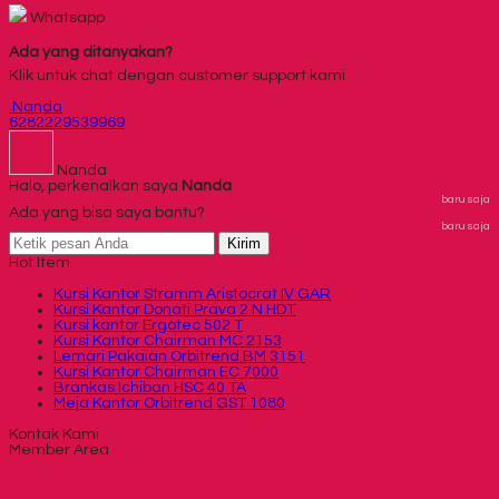
Whatsapp
Ada yang ditanyakan?
Klik untuk chat dengan customer support kami
Nanda
6282229539969
Nanda
Halo, perkenalkan saya
Nanda
baru saja
Ada yang bisa saya bantu?
baru saja
Kirim
Hot Item
Kursi Kantor Stramm Aristocrat IV GAR
Kursi Kantor Donati Prava 2 N HDT
Kursi kantor Ergotec 502 T
Kursi Kantor Chairman MC 2153
Lemari Pakaian Orbitrend BM 3151
Kursi Kantor Chairman EC 7000
Brankas Ichiban HSC 40 TA
Meja Kantor Orbitrend GST 1080
Kontak Kami
Member Area