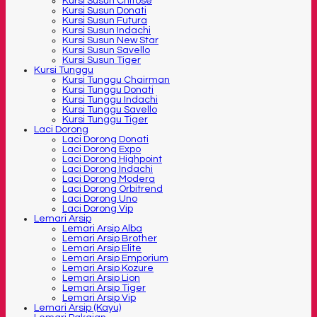
Kursi Susun Chitose
Kursi Susun Donati
Kursi Susun Futura
Kursi Susun Indachi
Kursi Susun New Star
Kursi Susun Savello
Kursi Susun Tiger
Kursi Tunggu
Kursi Tunggu Chairman
Kursi Tunggu Donati
Kursi Tunggu Indachi
Kursi Tunggu Savello
Kursi Tunggu Tiger
Laci Dorong
Laci Dorong Donati
Laci Dorong Expo
Laci Dorong Highpoint
Laci Dorong Indachi
Laci Dorong Modera
Laci Dorong Orbitrend
Laci Dorong Uno
Laci Dorong Vip
Lemari Arsip
Lemari Arsip Alba
Lemari Arsip Brother
Lemari Arsip Elite
Lemari Arsip Emporium
Lemari Arsip Kozure
Lemari Arsip Lion
Lemari Arsip Tiger
Lemari Arsip Vip
Lemari Arsip (Kayu)