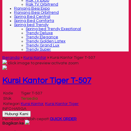
Rak TV Expo
Rak TV Orbitrend
Ranjang Besi Expo
Ranjang Besi Orbitrend
Spring Bed Central
Spring Bed Comforta
Spring bed Trendy
Spring bed Trendy Exeptional
Trendy Deluxe
Trendy Elegance
Trendy Golden Latex
Trendy Grand Lux
Trendy Super
Beranda
»
Kursi Kantor
»
Kursi Kantor Tiger T-507
click image to preview
activate zoom
Kursi Kantor Tiger T-507
Kode
Tiger T-507
Stok
Tersedia
Kategori
Kursi Kantor
,
Kursi Kantor Tiger
INFO HARGA
Hubungi Kami
Pemesanan lebih cepat!
QUICK ORDER
Bagikan ke