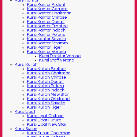
Kursi Kantor
Kursi Kantor Ardent
Kursi Kantor Carrera
Kursi Kantor Chairman
Kursi Kantor Chitose
Kursi Kantor Donati
Kursi Kantor Ergotec
Kursi Kantor Indachi
Kursi Kantor Polaris
Kursi kantor Savello
Kursi Kantor Stramm
Kursi Kantor Tiger
Kursi Kantor Verona
Kursi Direktur Verona
Kursi Staff Verona
Kursi Kuliah
Kursi Kuliah Brother
Kursi Kuliah Chairman
Kursi Kuliah Chitose
Kursi Kuliah Donati
Kursi Kuliah Futura
Kursi Kuliah Indachi
Kursi Kuliah New Star
Kursi Kuliah Orbitrend
Kursi Kuliah Savello
Kursi Kuliah Tiger
Kursi Lipat
Kursi Lipat Chitose
Kursi Lipat Futura
Kursi Lipat New Star
Kursi Susun
Kursi Susun Chairman