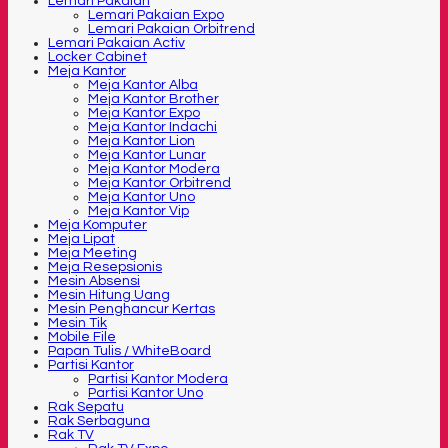
Lemari Pakaian
Lemari Pakaian Expo
Lemari Pakaian Orbitrend
Lemari Pakaian Activ
Locker Cabinet
Meja Kantor
Meja Kantor Alba
Meja Kantor Brother
Meja Kantor Expo
Meja Kantor Indachi
Meja Kantor Lion
Meja Kantor Lunar
Meja Kantor Modera
Meja Kantor Orbitrend
Meja Kantor Uno
Meja Kantor Vip
Meja Komputer
Meja Lipat
Meja Meeting
Meja Resepsionis
Mesin Absensi
Mesin Hitung Uang
Mesin Penghancur Kertas
Mesin Tik
Mobile File
Papan Tulis / WhiteBoard
Partisi Kantor
Partisi Kantor Modera
Partisi Kantor Uno
Rak Sepatu
Rak Serbaguna
Rak TV