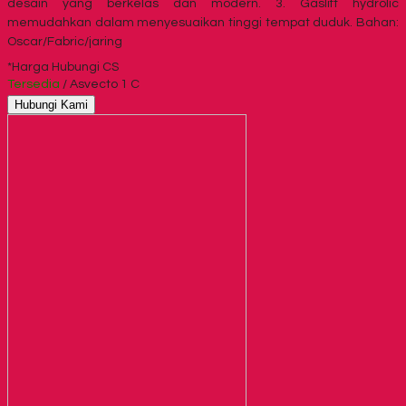
desain yang berkelas dan modern. 3. Gaslift hydrolic
memudahkan dalam menyesuaikan tinggi tempat duduk. Bahan:
Oscar/Fabric/jaring
*Harga Hubungi CS
Tersedia
/ Asvecto 1 C
Hubungi Kami