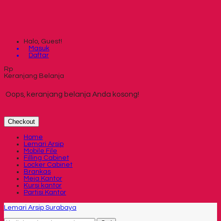
Halo, Guest!
Masuk
Daftar
Rp
Keranjang Belanja
Oops, keranjang belanja Anda kosong!
Checkout
Home
Lemari Arsip
Mobile File
Filling Cabinet
Locker Cabinet
Brankas
Meja Kantor
Kursi kantor
Partisi Kantor
Lemari Arsip Surabaya