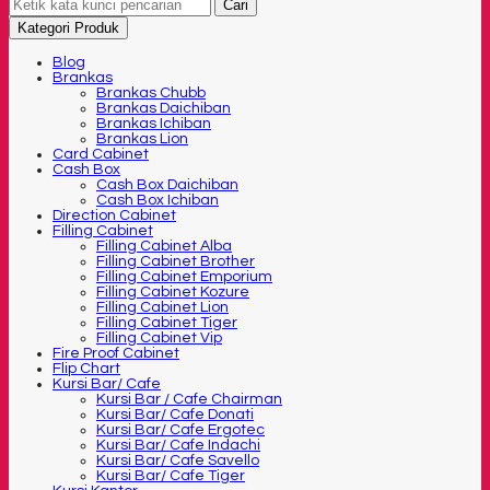
Cari
Kategori Produk
Blog
Brankas
Brankas Chubb
Brankas Daichiban
Brankas Ichiban
Brankas Lion
Card Cabinet
Cash Box
Cash Box Daichiban
Cash Box Ichiban
Direction Cabinet
Filling Cabinet
Filling Cabinet Alba
Filling Cabinet Brother
Filling Cabinet Emporium
Filling Cabinet Kozure
Filling Cabinet Lion
Filling Cabinet Tiger
Filling Cabinet Vip
Fire Proof Cabinet
Flip Chart
Kursi Bar/ Cafe
Kursi Bar / Cafe Chairman
Kursi Bar/ Cafe Donati
Kursi Bar/ Cafe Ergotec
Kursi Bar/ Cafe Indachi
Kursi Bar/ Cafe Savello
Kursi Bar/ Cafe Tiger