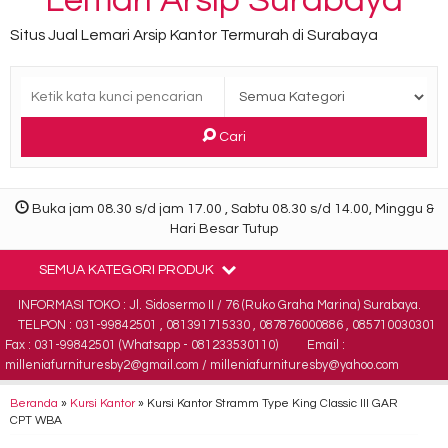
Lemari Arsip Surabaya
Situs Jual Lemari Arsip Kantor Termurah di Surabaya
Cari
Buka jam 08.30 s/d jam 17.00 , Sabtu 08.30 s/d 14.00, Minggu &
Hari Besar Tutup
SEMUA KATEGORI PRODUK
INFORMASI TOKO : Jl. Sidosermo II / 76 (Ruko Graha Marina) Surabaya.
TELPON : 031-99842501 , 081391715330 , 087876000886 , 085710030301
Fax : 031-99842501 (Whatsapp - 081233530110)
Email :
milleniafurnituresby2@gmail.com / milleniafurnituresby@yahoo.com
Beranda
»
Kursi Kantor
»
Kursi Kantor Stramm Type King Classic III GAR
CPT WBA