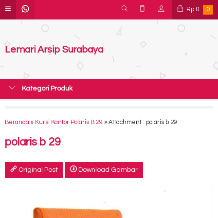
Rp
0
0
Lemari Arsip Surabaya
Kategori Produk
Beranda
»
Kursi Kantor Polaris B 29
» Attachment : polaris b 29
polaris b 29
Original Post
Download Gambar