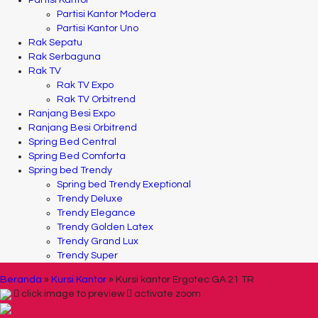
Partisi Kantor
Partisi Kantor Modera
Partisi Kantor Uno
Rak Sepatu
Rak Serbaguna
Rak TV
Rak TV Expo
Rak TV Orbitrend
Ranjang Besi Expo
Ranjang Besi Orbitrend
Spring Bed Central
Spring Bed Comforta
Spring bed Trendy
Spring bed Trendy Exeptional
Trendy Deluxe
Trendy Elegance
Trendy Golden Latex
Trendy Grand Lux
Trendy Super
Beranda
»
Kursi Kantor
»
Kursi kantor Ergotec GA 21 TR
click image to preview
activate zoom