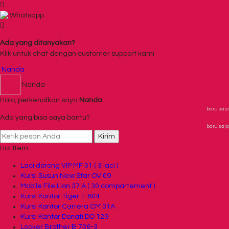
Whatsapp
Ada yang ditanyakan?
Klik untuk chat dengan customer support kami
Nanda
Nanda
Halo, perkenalkan saya
Nanda
baru saja
Ada yang bisa saya bantu?
baru saja
Kirim
Hot Item
Laci dorong VIP MF 01 ( 3 laci )
Kursi Susun New Star OV 09
Mobile File Lion 37 A ( 30 compartement )
Kursi Kantor Tiger T-804
Kursi Kantor Carrera CM 01A
Kursi Kantor Donati DO 129
Locker Brother B 706-3