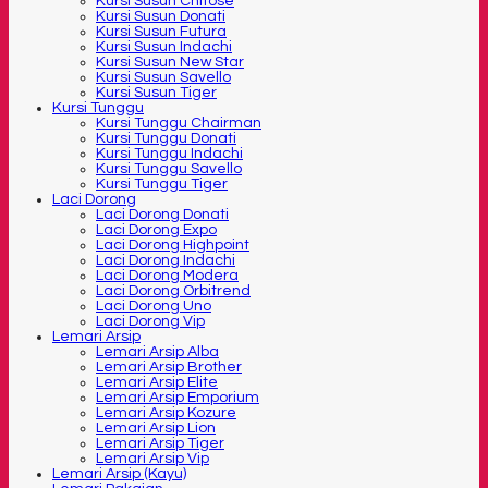
Kursi Susun Chitose
Kursi Susun Donati
Kursi Susun Futura
Kursi Susun Indachi
Kursi Susun New Star
Kursi Susun Savello
Kursi Susun Tiger
Kursi Tunggu
Kursi Tunggu Chairman
Kursi Tunggu Donati
Kursi Tunggu Indachi
Kursi Tunggu Savello
Kursi Tunggu Tiger
Laci Dorong
Laci Dorong Donati
Laci Dorong Expo
Laci Dorong Highpoint
Laci Dorong Indachi
Laci Dorong Modera
Laci Dorong Orbitrend
Laci Dorong Uno
Laci Dorong Vip
Lemari Arsip
Lemari Arsip Alba
Lemari Arsip Brother
Lemari Arsip Elite
Lemari Arsip Emporium
Lemari Arsip Kozure
Lemari Arsip Lion
Lemari Arsip Tiger
Lemari Arsip Vip
Lemari Arsip (Kayu)