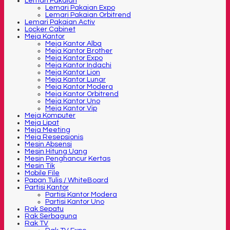
Lemari Pakaian
Lemari Pakaian Expo
Lemari Pakaian Orbitrend
Lemari Pakaian Activ
Locker Cabinet
Meja Kantor
Meja Kantor Alba
Meja Kantor Brother
Meja Kantor Expo
Meja Kantor Indachi
Meja Kantor Lion
Meja Kantor Lunar
Meja Kantor Modera
Meja Kantor Orbitrend
Meja Kantor Uno
Meja Kantor Vip
Meja Komputer
Meja Lipat
Meja Meeting
Meja Resepsionis
Mesin Absensi
Mesin Hitung Uang
Mesin Penghancur Kertas
Mesin Tik
Mobile File
Papan Tulis / WhiteBoard
Partisi Kantor
Partisi Kantor Modera
Partisi Kantor Uno
Rak Sepatu
Rak Serbaguna
Rak TV