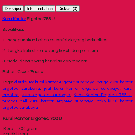
Deskripsi
Info Tambahan
Diskusi (0)
Kursi Kantor
Ergotec 766 U
Spesifikasi:
1. Menggunakan bahan oscar/fabric yang berkualitas.
2. Rangka kaki chrome yang kokoh dan premium.
3. Model desain yang berkelas dan modern.
Bahan: Oscar/Fabric
Tags:
distributor kursi kantor ergotec surabaya
,
harga kursi kantor
ergotec surabaya
,
jual kursi kantor ergotec surabaya
,
kursi
ergotec
,
kursi ergotec surabaya
,
Kursi Kantor Ergotec 766 U
,
tempat beli kursi kantor ergotec surabaya
,
toko kursi kantor
ergotec surabaya
Kursi Kantor Ergotec 766 U
Berat
300 gram
Kondisi
Baru