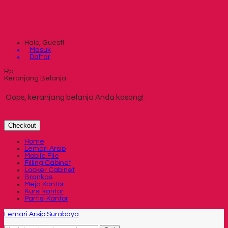
Halo, Guest!
Masuk
Daftar
Rp
Keranjang Belanja
Oops, keranjang belanja Anda kosong!
Checkout
Home
Lemari Arsip
Mobile File
Filling Cabinet
Locker Cabinet
Brankas
Meja Kantor
Kursi kantor
Partisi Kantor
Lemari Arsip Surabaya