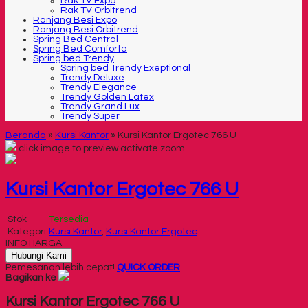
Rak TV Expo
Rak TV Orbitrend
Ranjang Besi Expo
Ranjang Besi Orbitrend
Spring Bed Central
Spring Bed Comforta
Spring bed Trendy
Spring bed Trendy Exeptional
Trendy Deluxe
Trendy Elegance
Trendy Golden Latex
Trendy Grand Lux
Trendy Super
Beranda
»
Kursi Kantor
»
Kursi Kantor Ergotec 766 U
click image to preview
activate zoom
Kursi Kantor Ergotec 766 U
Stok
Tersedia
Kategori
Kursi Kantor
,
Kursi Kantor Ergotec
INFO HARGA
Hubungi Kami
Pemesanan lebih cepat!
QUICK ORDER
Bagikan ke
Kursi Kantor Ergotec 766 U