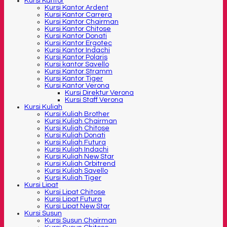
Kursi Kantor
Kursi Kantor Ardent
Kursi Kantor Carrera
Kursi Kantor Chairman
Kursi Kantor Chitose
Kursi Kantor Donati
Kursi Kantor Ergotec
Kursi Kantor Indachi
Kursi Kantor Polaris
Kursi kantor Savello
Kursi Kantor Stramm
Kursi Kantor Tiger
Kursi Kantor Verona
Kursi Direktur Verona
Kursi Staff Verona
Kursi Kuliah
Kursi Kuliah Brother
Kursi Kuliah Chairman
Kursi Kuliah Chitose
Kursi Kuliah Donati
Kursi Kuliah Futura
Kursi Kuliah Indachi
Kursi Kuliah New Star
Kursi Kuliah Orbitrend
Kursi Kuliah Savello
Kursi Kuliah Tiger
Kursi Lipat
Kursi Lipat Chitose
Kursi Lipat Futura
Kursi Lipat New Star
Kursi Susun
Kursi Susun Chairman