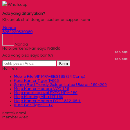
Whatsapp
Ada yang ditanyakan?
Klik untuk chat dengan customer support kami
Nanda
6282229539969
Nanda
Halo, perkenalkan saya
Nanda
baru saja
Ada yang bisa saya bantu?
baru saja
Kirim
Hot Item
Mobile File VIP MFA-6BS185 (24 Comp)
Kursi Kantor Tiger T-905
Spring Bed Trendy Golden Latex Ukuran 160×200
Meja Kantor Modera VOD 126
Meja meeting oval EXPO MP M180
Meja Meeting Alba MT 160
Meja Kantor Modera DRT 1812-05-L
Kursi Bar Tiger T 117
Kontak Kami
Member Area