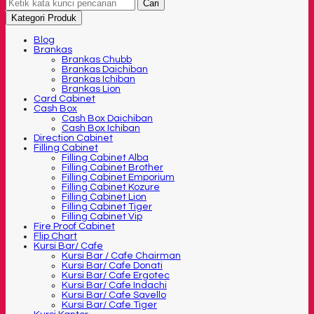
Cari
Kategori Produk
Blog
Brankas
Brankas Chubb
Brankas Daichiban
Brankas Ichiban
Brankas Lion
Card Cabinet
Cash Box
Cash Box Daichiban
Cash Box Ichiban
Direction Cabinet
Filling Cabinet
Filling Cabinet Alba
Filling Cabinet Brother
Filling Cabinet Emporium
Filling Cabinet Kozure
Filling Cabinet Lion
Filling Cabinet Tiger
Filling Cabinet Vip
Fire Proof Cabinet
Flip Chart
Kursi Bar/ Cafe
Kursi Bar / Cafe Chairman
Kursi Bar/ Cafe Donati
Kursi Bar/ Cafe Ergotec
Kursi Bar/ Cafe Indachi
Kursi Bar/ Cafe Savello
Kursi Bar/ Cafe Tiger