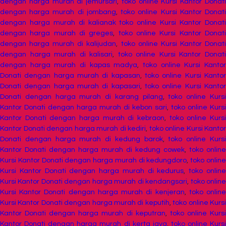
dengan harga murah di jemursari
,
toko online Kursi Kantor Donat
dengan harga murah di jombang
,
toko online Kursi Kantor Donat
dengan harga murah di kalianak toko online Kursi Kantor Donati
dengan harga murah di greges
,
toko online Kursi Kantor Donat
dengan harga murah di kalijudan
,
toko online Kursi Kantor Donat
dengan harga murah di kalisari
,
toko online Kursi Kantor Donat
dengan harga murah di kapas madya
,
toko online Kursi Kanto
Donati dengan harga murah di kapasan
,
toko online Kursi Kanto
Donati dengan harga murah di kapasari
,
toko online Kursi Kanto
Donati dengan harga murah di karang pilang
,
toko online Kurs
Kantor Donati dengan harga murah di kebon sari
,
toko online Kursi
Kantor Donati dengan harga murah di kebraon
,
toko online Kurs
Kantor Donati dengan harga murah di kediri
,
toko online Kursi Kantor
Donati dengan harga murah di kedung barok
,
toko online Kurs
Kantor Donati dengan harga murah di kedung cowek
,
toko online
Kursi Kantor Donati dengan harga murah di kedungdoro
,
toko onlin
Kursi Kantor Donati dengan harga murah di kedurus
,
toko onlin
Kursi Kantor Donati dengan harga murah di kendangsari
,
toko onlin
Kursi Kantor Donati dengan harga murah di kenjeran
,
toko onlin
Kursi Kantor Donati dengan harga murah di keputih
,
toko online Kurs
Kantor Donati dengan harga murah di keputran
,
toko online Kurs
Kantor Donati dengan harga murah di kerta jaya
,
toko online Kurs