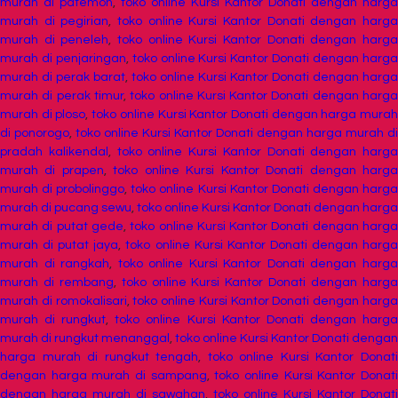
murah di patemon
,
toko online Kursi Kantor Donati dengan harga
murah di pegirian
,
toko online Kursi Kantor Donati dengan harg
murah di peneleh
,
toko online Kursi Kantor Donati dengan harg
murah di penjaringan
,
toko online Kursi Kantor Donati dengan harg
murah di perak barat
,
toko online Kursi Kantor Donati dengan harga
murah di perak timur
,
toko online Kursi Kantor Donati dengan harg
murah di ploso
,
toko online Kursi Kantor Donati dengan harga mura
di ponorogo
,
toko online Kursi Kantor Donati dengan harga murah di
pradah kalikendal
,
toko online Kursi Kantor Donati dengan harga
murah di prapen
,
toko online Kursi Kantor Donati dengan harg
murah di probolinggo
,
toko online Kursi Kantor Donati dengan harg
murah di pucang sewu
,
toko online Kursi Kantor Donati dengan harga
murah di putat gede
,
toko online Kursi Kantor Donati dengan harg
murah di putat jaya
,
toko online Kursi Kantor Donati dengan harg
murah di rangkah
,
toko online Kursi Kantor Donati dengan harg
murah di rembang
,
toko online Kursi Kantor Donati dengan harg
murah di romokalisari
,
toko online Kursi Kantor Donati dengan harg
murah di rungkut
,
toko online Kursi Kantor Donati dengan harg
murah di rungkut menanggal
,
toko online Kursi Kantor Donati dengan
harga murah di rungkut tengah
,
toko online Kursi Kantor Donat
dengan harga murah di sampang
,
toko online Kursi Kantor Donat
dengan harga murah di sawahan
,
toko online Kursi Kantor Donati