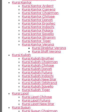
Kursi Kantor
Kursi Kantor Ardent
Kursi Kantor Carrera
Kursi Kantor Chairman
Kursi Kantor Chitose
Kursi Kantor Donati
Kursi Kantor Ergotec
Kursi Kantor Indachi
Kursi Kantor Polaris
Kursi kantor Savello
Kursi Kantor Stramm
Kursi Kantor Tiger
Kursi Kantor Verona
Kursi Direktur Verona
Kursi Staff Verona
Kursi Kuliah
Kursi Kuliah Brother
Kursi Kuliah Chairman
Kursi Kuliah Chitose
Kursi Kuliah Donati
Kursi Kuliah Futura
Kursi Kuliah Indachi
Kursi Kuliah New Star
Kursi Kuliah Orbitrend
Kursi Kuliah Savello
Kursi Kuliah Tiger
Kursi Lipat
Kursi Lipat Chitose
Kursi Lipat Futura
Kursi Lipat New Star
Kursi Susun
Kursi Susun Chairman