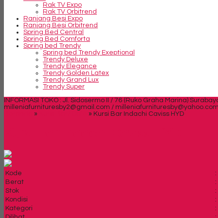
Rak TV Expo
Rak TV Orbitrend
Ranjang Besi Expo
Ranjang Besi Orbitrend
Spring Bed Central
Spring Bed Comforta
Spring bed Trendy
Spring bed Trendy Exeptional
Trendy Deluxe
Trendy Elegance
Trendy Golden Latex
Trendy Grand Lux
Trendy Super
INFORMASI TOKO : Jl. Sidosermo II / 76 (Ruko Graha Marina) Surabay
milleniafurnituresby2@gmail.com / milleniafurnituresby@yahoo.co
Beranda
»
Kursi Bar/ Cafe
»
Kursi Bar Indachi Caviss HYD
Kursi Bar Indachi Caviss HYD
Kode
:
Berat
:
Stok
:
Kondisi
:
Kategori
:
Dilihat
: