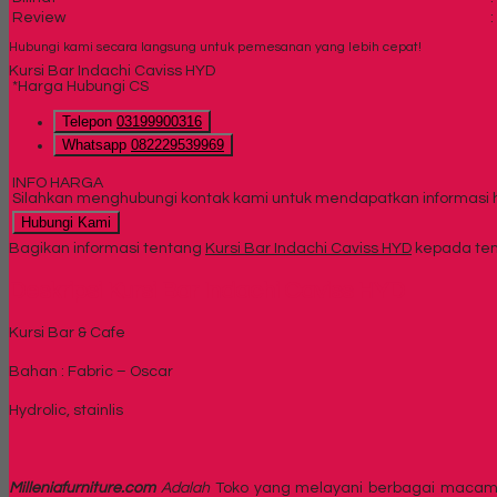
Review
:
Hubungi kami secara langsung untuk pemesanan yang lebih cepat!
Kursi Bar Indachi Caviss HYD
*Harga Hubungi CS
Telepon
03199900316
Whatsapp
082229539969
INFO HARGA
Silahkan menghubungi kontak kami untuk mendapatkan informasi ha
Hubungi Kami
Bagikan informasi tentang
Kursi Bar Indachi Caviss HYD
kepada tem
Deskripsi
Kursi Bar Indachi Caviss HYD
Kursi Bar & Cafe
Bahan : Fabric – Oscar
Hydrolic, stainlis
Milleniafurniture.com
Adalah
Toko yang melayani berbagai macam p