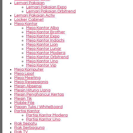
Lemari Pakaian
Lemari Pakaian Expo
Lemari Pakaian Orbitrend
Lemari Pakaian Activ
Locker Cabinet
Meja Kantor
Meja Kantor Alba
Meja Kantor Brother
Meja Kantor Expo
Meja Kantor Indachi
Meja Kantor Lion
Meja Kantor Lunar
Meja Kantor Modera
Meja Kantor Orbitrend
Meja Kantor Uno
Meja Kantor Vip
Meja Komputer
Meja Lipat
Meja Meeting
Meja Resepsionis
Mesin Absensi
Mesin Hitung Uang
Mesin Penghancur Kertas
Mesin Tik
Mobile File
Papan Tulis / WhiteBoard
Partisi Kantor
Partisi Kantor Modera
Partisi Kantor Uno
Rak Sepatu
Rak Serbaguna
Rak TV