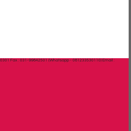
30301 Fax : 031-99842501 (Whatsapp - 081233530110)
Email :