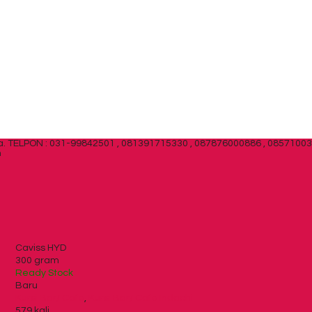
a.
TELPON : 031-99842501 , 081391715330 , 087876000886 , 0857100
m
Caviss HYD
300 gram
Ready Stock
Baru
Kursi Bar/ Cafe
,
Kursi Bar/ Cafe Indachi
579 kali