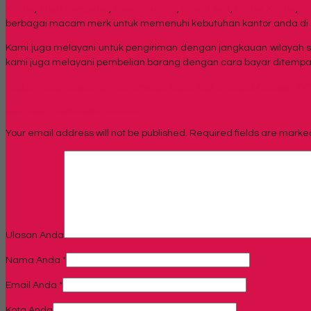
Kantor
,
Meja Komputer
,
Meja Meeting
,
Meja Lipat
,
Partisi Kantor
,
Ku
berbagai macam merk untuk memenuhi kebutuhan kantor anda di 
Kami juga melayani untuk pengiriman dengan jangkauan wilayah s
kami juga melayani pembelian barang dengan cara bayar ditempa
Belum ada ulasan untuk produk Kursi Bar Indachi Caviss HY
Silahkan tulis ulasan Anda
Your email address will not be published.
Required fields are mark
Ulasan Anda
Nama Anda
*
Email Anda
*
Kota Anda