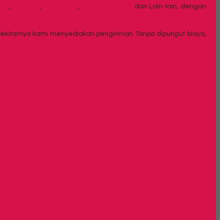
ker
,
Brankas
,
Mobile File
,
Rak Serbaguna
dan Lain-lain, dengan
 sekitarnya kami menyediakan pengiriman Tanpa dipungut biaya,