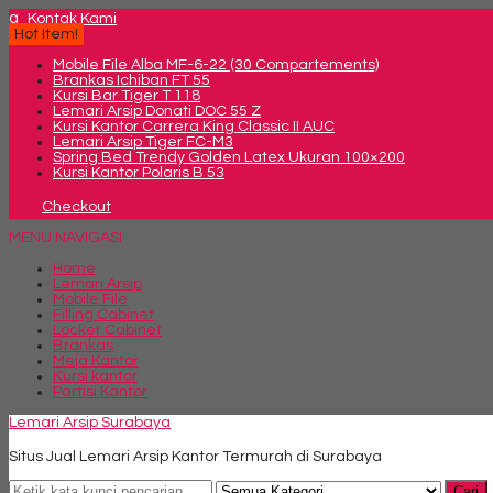
q
Kontak Kami
Hot Item!
Mobile File Alba MF-6-22 (30 Compartements)
Brankas Ichiban FT 55
Kursi Bar Tiger T 118
Lemari Arsip Donati DOC 55 Z
Kursi Kantor Carrera King Classic II AUC
Lemari Arsip Tiger FC-M3
Spring Bed Trendy Golden Latex Ukuran 100×200
Kursi Kantor Polaris B 53
Checkout
MENU NAVIGASI
Home
Lemari Arsip
Mobile File
Filling Cabinet
Locker Cabinet
Brankas
Meja Kantor
Kursi kantor
Partisi Kantor
Lemari Arsip Surabaya
Situs Jual Lemari Arsip Kantor Termurah di Surabaya
Cari