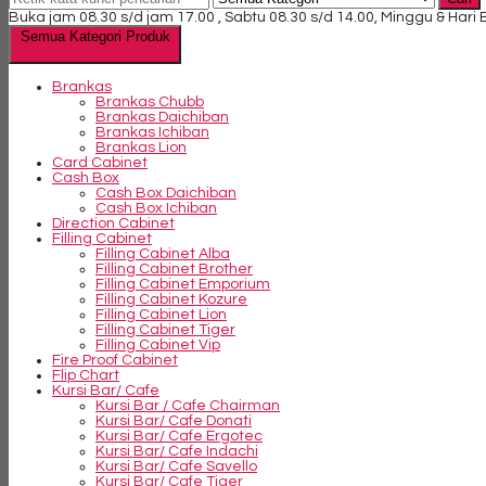
Buka jam 08.30 s/d jam 17.00 , Sabtu 08.30 s/d 14.00, Minggu & Hari
Semua Kategori Produk
Brankas
Brankas Chubb
Brankas Daichiban
Brankas Ichiban
Brankas Lion
Card Cabinet
Cash Box
Cash Box Daichiban
Cash Box Ichiban
Direction Cabinet
Filling Cabinet
Filling Cabinet Alba
Filling Cabinet Brother
Filling Cabinet Emporium
Filling Cabinet Kozure
Filling Cabinet Lion
Filling Cabinet Tiger
Filling Cabinet Vip
Fire Proof Cabinet
Flip Chart
Kursi Bar/ Cafe
Kursi Bar / Cafe Chairman
Kursi Bar/ Cafe Donati
Kursi Bar/ Cafe Ergotec
Kursi Bar/ Cafe Indachi
Kursi Bar/ Cafe Savello
Kursi Bar/ Cafe Tiger