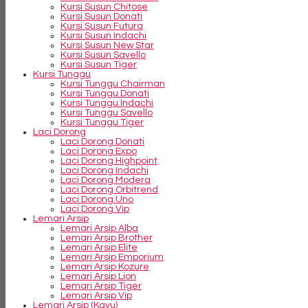
Kursi Susun Chitose
Kursi Susun Donati
Kursi Susun Futura
Kursi Susun Indachi
Kursi Susun New Star
Kursi Susun Savello
Kursi Susun Tiger
Kursi Tunggu
Kursi Tunggu Chairman
Kursi Tunggu Donati
Kursi Tunggu Indachi
Kursi Tunggu Savello
Kursi Tunggu Tiger
Laci Dorong
Laci Dorong Donati
Laci Dorong Expo
Laci Dorong Highpoint
Laci Dorong Indachi
Laci Dorong Modera
Laci Dorong Orbitrend
Laci Dorong Uno
Laci Dorong Vip
Lemari Arsip
Lemari Arsip Alba
Lemari Arsip Brother
Lemari Arsip Elite
Lemari Arsip Emporium
Lemari Arsip Kozure
Lemari Arsip Lion
Lemari Arsip Tiger
Lemari Arsip Vip
Lemari Arsip (Kayu)