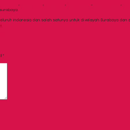
rsi Kantor
,
Kursi Kuliah
,
Kursi Lipat
,
Lemari Arsip
,
Filling Cabinet
,
Loc
surabaya.
eluruh indonesia dan salah satunya untuk di wilayah Surabaya dan
t.
D
ed
*