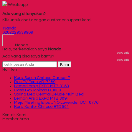
Whatsapp
Ada yang ditanyakan?
Klik untuk chat dengan customer support kami
Nanda
6282229539969
Nanda
Halo, perkenalkan saya
Nanda
baru saja
Ada yang bisa saya bantu?
baru saja
Kirim
Hot Item
Kursi Susun Chitose Caesar P
Rak TV Expo VR-7289
Lemari Arsip EXPO MTB 3183
Cash Box Ichiban D 3000
Spring Bed Central Deluxe Multi Bed
Lemari Arsip EXPO MTB 3091
Meja Meeting Elips UNO Lavender UCT 8776
Kursi Kantor Chitose ETD 501
Kontak Kami
Member Area