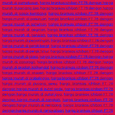
murah di pamekasan
,
harga brankas ichiban FT 78 dengan harga
murah di panjang jiwo
,
harga brankas ichiban FT 78 dengan harga
murah di pasar kembang
,
harga brankas ichiban FT 78 dengan
harga murah di pasuruan
,
harga brankas ichiban FT 78 dengan
harga murah di patemon
,
harga brankas ichiban FT 78 dengan
harga murah di pegirian
,
harga brankas ichiban FT 78 dengan
harga murah di peneleh
,
harga brankas ichiban FT 78 dengan
harga murah di penjaringan
,
harga brankas ichiban FT 78 dengan
harga murah di perak barat
,
harga brankas ichiban FT 78 dengan
harga murah di perak timur
,
harga brankas ichiban FT 78 dengan
harga murah di ploso
,
harga brankas ichiban FT 78 dengan harga
murah di ponorogo
,
harga brankas ichiban FT 78 dengan harga
murah di pradah kalikendal
,
harga brankas ichiban FT 78 dengan
harga murah di prapen
,
harga brankas ichiban FT 78 dengan
harga murah di probolinggo
,
harga brankas ichiban FT 78 dengan
harga murah di pucang sewu
,
harga brankas ichiban FT 78
dengan harga murah di putat gede
,
harga brankas ichiban FT 78
dengan harga murah di putat jaya
,
harga brankas ichiban FT 78
dengan harga murah di rangkah
,
harga brankas ichiban FT 78
dengan harga murah di rembang
,
harga brankas ichiban FT 78
dengan harga murah di romokalisari
,
harga brankas ichiban FT 78