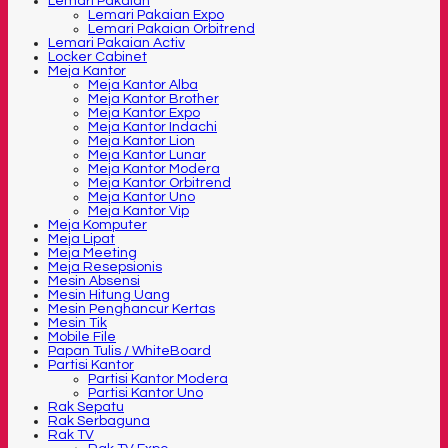
Lemari Pakaian
Lemari Pakaian Expo
Lemari Pakaian Orbitrend
Lemari Pakaian Activ
Locker Cabinet
Meja Kantor
Meja Kantor Alba
Meja Kantor Brother
Meja Kantor Expo
Meja Kantor Indachi
Meja Kantor Lion
Meja Kantor Lunar
Meja Kantor Modera
Meja Kantor Orbitrend
Meja Kantor Uno
Meja Kantor Vip
Meja Komputer
Meja Lipat
Meja Meeting
Meja Resepsionis
Mesin Absensi
Mesin Hitung Uang
Mesin Penghancur Kertas
Mesin Tik
Mobile File
Papan Tulis / WhiteBoard
Partisi Kantor
Partisi Kantor Modera
Partisi Kantor Uno
Rak Sepatu
Rak Serbaguna
Rak TV