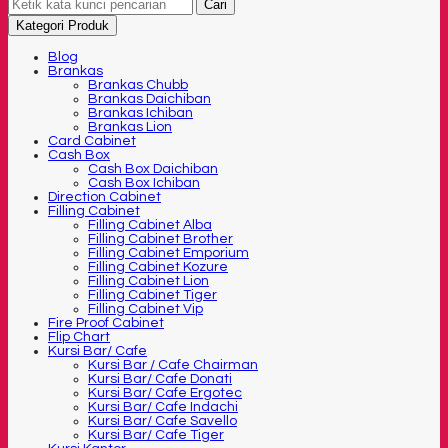
Cari
Kategori Produk
Blog
Brankas
Brankas Chubb
Brankas Daichiban
Brankas Ichiban
Brankas Lion
Card Cabinet
Cash Box
Cash Box Daichiban
Cash Box Ichiban
Direction Cabinet
Filling Cabinet
Filling Cabinet Alba
Filling Cabinet Brother
Filling Cabinet Emporium
Filling Cabinet Kozure
Filling Cabinet Lion
Filling Cabinet Tiger
Filling Cabinet Vip
Fire Proof Cabinet
Flip Chart
Kursi Bar/ Cafe
Kursi Bar / Cafe Chairman
Kursi Bar/ Cafe Donati
Kursi Bar/ Cafe Ergotec
Kursi Bar/ Cafe Indachi
Kursi Bar/ Cafe Savello
Kursi Bar/ Cafe Tiger