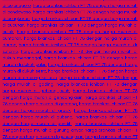
di bojonegoro
,
harga brankas ichiban FT 78 dengan harga murah
di bondowoso
,
harga brankas ichiban FT 78 dengan harga murah
di bongkaran
,
harga brankas ichiban FT 78 dengan harga murah
di bubutan
,
harga brankas ichiban FT 78 dengan harga murah di
bulak
,
harga brankas ichiban FT 78 dengan harga murah di
buntaran
,
harga brankas ichiban FT 78 dengan harga murah di
darmo
,
harga brankas ichiban FT 78 dengan harga murah di dr
sutomo
,
harga brankas ichiban FT 78 dengan harga murah di
dukuh menanggal
,
harga brankas ichiban FT 78 dengan harga
murah di dukuh pakis
,
harga brankas ichiban FT 78 dengan harga
murah di dukuh setro
,
harga brankas ichiban FT 78 dengan harga
murah di embong kaliasin
,
harga brankas ichiban FT 78 dengan
harga murah di gading
,
harga brankas ichiban FT 78 dengan
harga murah di gebang putih
,
harga brankas ichiban FT 78
dengan harga murah di gendang asin
,
harga brankas ichiban FT
78 dengan harga murah di genteng
,
harga brankas ichiban FT 78
dengan harga murah di gresik
,
harga brankas ichiban FT 78
dengan harga murah di gubeng
,
harga brankas ichiban FT 78
dengan harga murah di gundih
,
harga brankas ichiban FT 78
dengan harga murah di gunung anyar
,
harga brankas ichiban FT
78 dengan harga murah di gunung sari
,
harga brankas ichiban FT