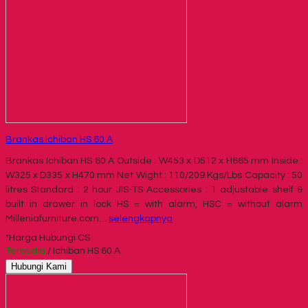
Brankas Ichiban HS 60 A
Brankas Ichiban HS 60 A Outside : W453 x D512 x H665 mm Inside :
W325 x D335 x H470 mm Net Wight : 110/209 Kgs/Lbs Capacity : 50
litres Standard : 2 hour JIS-TS Accessories : 1 adjustable shelf &
built in drawer in lock HS = with alarm, HSC = without alarm
Milleniafurniture.com…
selengkapnya
*Harga Hubungi CS
Tersedia
/ Ichiban HS 60 A
Hubungi Kami