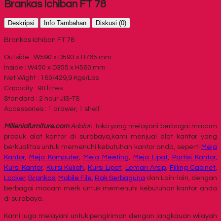
Brankas Ichiban FT 78
Deskripsi
Info Tambahan
Diskusi (0)
Brankas Ichiban FT 78
Outside : W590 x D593 x H765 mm
Inside : W450 x D355 x H560 mm
Net Wight : 160/429,9 Kgs/Lbs
Capacity : 90 litres
Standard : 2 hour JIS-TS
Accessories : 1 drawer, 1 shelf
Milleniafurniture.com
Adalah
Toko yang melayani berbagai macam
produk alat kantor di surabaya,kami menjual alat kantor yang
berkualitas untuk memenuhi kebutuhan kantor anda, seperti
Meja
Kantor
,
Meja Komputer
,
Meja Meeting
,
Meja Lipat
,
Partisi Kantor
,
Kursi Kantor
,
Kursi Kuliah
,
Kursi Lipat
,
Lemari Arsip
,
Filling Cabinet
,
Locker
,
Brankas
,
Mobile File
,
Rak Serbaguna
dan Lain-lain, dengan
berbagai macam merk untuk memenuhi kebutuhan kantor anda
di surabaya.
Kami juga melayani untuk pengiriman dengan jangkauan wilayah