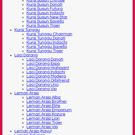
Kursi Susun Chitose
Kursi Susun Donati
Kursi Susun Futura
Kursi Susun Indachi
Kursi Susun New Star
Kursi Susun Savello
Kursi Susun Tiger
Kursi Tunggu
Kursi Tunggu Chairman
Kursi Tunggu Donati
Kursi Tunggu Indachi
Kursi Tunggu Savello
Kursi Tunggu Tiger
Laci Dorong
Laci Dorong Donati
Laci Dorong Expo
Laci Dorong Highpoint
Laci Dorong Indachi
Laci Dorong Modera
Laci Dorong Orbitrend
Laci Dorong Uno
Laci Dorong Vip
Lemari Arsip
Lemari Arsip Alba
Lemari Arsip Brother
Lemari Arsip Elite
Lemari Arsip Emporium
Lemari Arsip Kozure
Lemari Arsip Lion
Lemari Arsip Tiger
Lemari Arsip Vip
Lemari Arsip (Kayu)