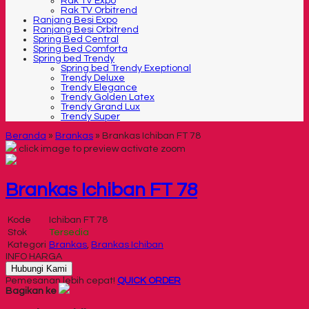
Rak TV Expo
Rak TV Orbitrend
Ranjang Besi Expo
Ranjang Besi Orbitrend
Spring Bed Central
Spring Bed Comforta
Spring bed Trendy
Spring bed Trendy Exeptional
Trendy Deluxe
Trendy Elegance
Trendy Golden Latex
Trendy Grand Lux
Trendy Super
Beranda
»
Brankas
»
Brankas Ichiban FT 78
click image to preview
activate zoom
Brankas Ichiban FT 78
Kode
Ichiban FT 78
Stok
Tersedia
Kategori
Brankas
,
Brankas Ichiban
INFO HARGA
Hubungi Kami
Pemesanan lebih cepat!
QUICK ORDER
Bagikan ke