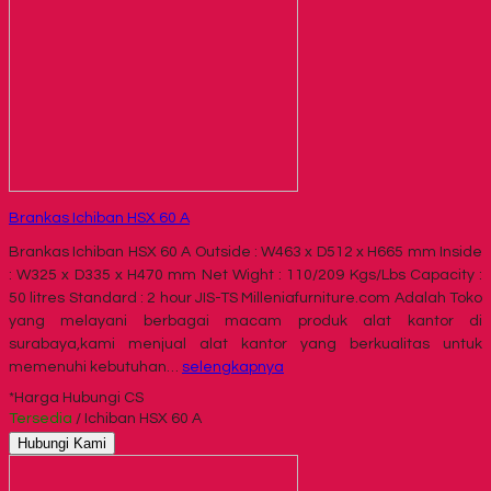
Brankas Ichiban HSX 60 A
Brankas Ichiban HSX 60 A Outside : W463 x D512 x H665 mm Inside
: W325 x D335 x H470 mm Net Wight : 110/209 Kgs/Lbs Capacity :
50 litres Standard : 2 hour JIS-TS Milleniafurniture.com Adalah Toko
yang melayani berbagai macam produk alat kantor di
surabaya,kami menjual alat kantor yang berkualitas untuk
memenuhi kebutuhan…
selengkapnya
*Harga Hubungi CS
Tersedia
/ Ichiban HSX 60 A
Hubungi Kami