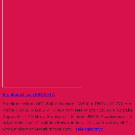
Brankas Ichiban HSC 804 A
Brankas Ichiban HSC 804 A Outside : W590 x D593 x H1.270 mm
Inside : W450 x D355 x H1.060 mm Net Wight : 285/616 Kgs/Lbs
Capacity : 170 litres Standard : 2 hour JIS-TS Accessories : 2
adjustable shelf & built in drawer in lock HS = with alarm, HSC =
without alarm Milleniafurniture.com…
selengkapnya