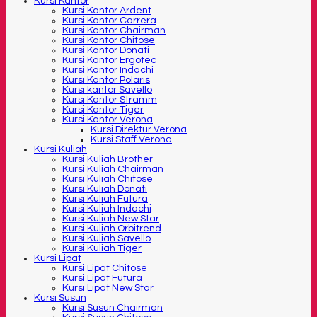
Kursi Kantor
Kursi Kantor Ardent
Kursi Kantor Carrera
Kursi Kantor Chairman
Kursi Kantor Chitose
Kursi Kantor Donati
Kursi Kantor Ergotec
Kursi Kantor Indachi
Kursi Kantor Polaris
Kursi kantor Savello
Kursi Kantor Stramm
Kursi Kantor Tiger
Kursi Kantor Verona
Kursi Direktur Verona
Kursi Staff Verona
Kursi Kuliah
Kursi Kuliah Brother
Kursi Kuliah Chairman
Kursi Kuliah Chitose
Kursi Kuliah Donati
Kursi Kuliah Futura
Kursi Kuliah Indachi
Kursi Kuliah New Star
Kursi Kuliah Orbitrend
Kursi Kuliah Savello
Kursi Kuliah Tiger
Kursi Lipat
Kursi Lipat Chitose
Kursi Lipat Futura
Kursi Lipat New Star
Kursi Susun
Kursi Susun Chairman