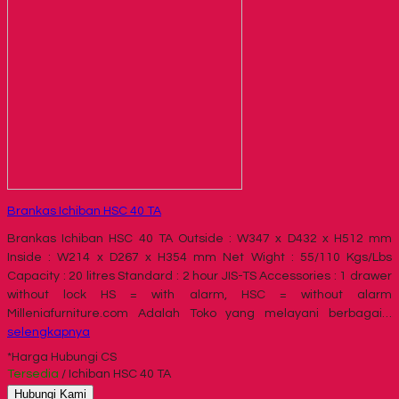
Brankas Ichiban HSC 40 TA
Brankas Ichiban HSC 40 TA Outside : W347 x D432 x H512 mm
Inside : W214 x D267 x H354 mm Net Wight : 55/110 Kgs/Lbs
Capacity : 20 litres Standard : 2 hour JIS-TS Accessories : 1 drawer
without lock HS = with alarm, HSC = without alarm
Milleniafurniture.com Adalah Toko yang melayani berbagai…
selengkapnya
*Harga Hubungi CS
Tersedia
/ Ichiban HSC 40 TA
Hubungi Kami