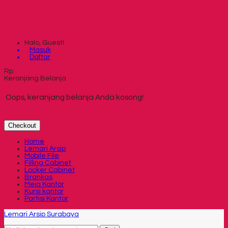
Halo, Guest!
Masuk
Daftar
Rp
Keranjang Belanja
Oops, keranjang belanja Anda kosong!
Checkout
Home
Lemari Arsip
Mobile File
Filling Cabinet
Locker Cabinet
Brankas
Meja Kantor
Kursi kantor
Partisi Kantor
Lemari Arsip Surabaya