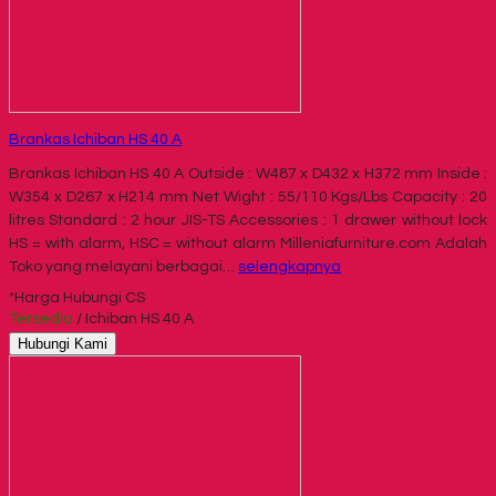
Brankas Ichiban HS 40 A
Brankas Ichiban HS 40 A Outside : W487 x D432 x H372 mm Inside :
W354 x D267 x H214 mm Net Wight : 55/110 Kgs/Lbs Capacity : 20
litres Standard : 2 hour JIS-TS Accessories : 1 drawer without lock
HS = with alarm, HSC = without alarm Milleniafurniture.com Adalah
Toko yang melayani berbagai…
selengkapnya
*Harga Hubungi CS
Tersedia
/ Ichiban HS 40 A
Hubungi Kami