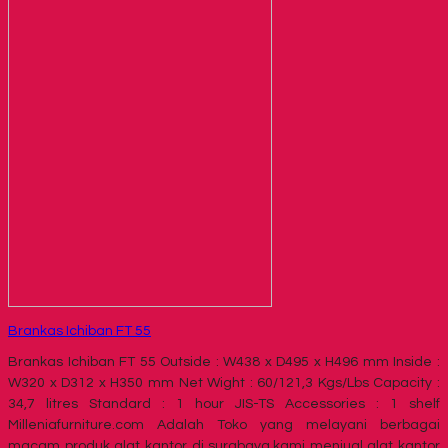
Brankas Ichiban FT 55
Brankas Ichiban FT 55 Outside : W438 x D495 x H496 mm Inside :
W320 x D312 x H350 mm Net Wight : 60/121,3 Kgs/Lbs Capacity :
34,7 litres Standard : 1 hour JIS-TS Accessories : 1 shelf
Milleniafurniture.com Adalah Toko yang melayani berbagai
macam produk alat kantor di surabaya,kami menjual alat kantor