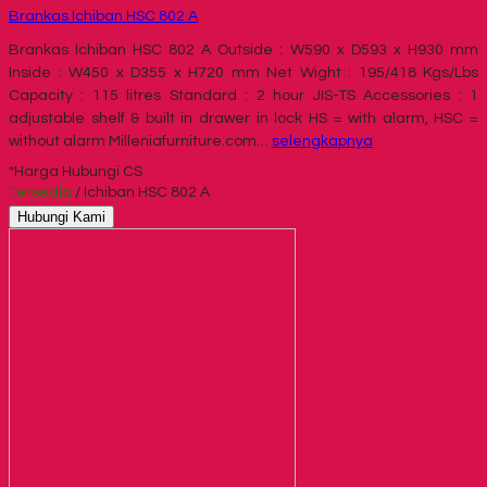
Brankas Ichiban HSC 802 A
Brankas Ichiban HSC 802 A Outside : W590 x D593 x H930 mm
Inside : W450 x D355 x H720 mm Net Wight : 195/418 Kgs/Lbs
Capacity : 115 litres Standard : 2 hour JIS-TS Accessories : 1
adjustable shelf & built in drawer in lock HS = with alarm, HSC =
without alarm Milleniafurniture.com…
selengkapnya
*Harga Hubungi CS
Tersedia
/ Ichiban HSC 802 A
Hubungi Kami