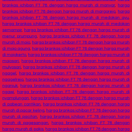
brankas ichiban FT 78 dengan harga murah di manyar
,
harga
brankas ichiban FT 78 dengan harga murah di margorejo
,
harga
brankas ichiban FT 78 dengan harga murah di medokan ayu
,
harga brankas ichiban FT 78 dengan harga murah di medokan
semampir
,
harga brankas ichiban FT 78 dengan harga murah di
menur prumpung
,
harga brankas ichiban FT 78 dengan harga
murah di mojo
,
harga brankas ichiban FT 78 dengan harga murah
di mojo agung
,
harga brankas ichiban FT 78 dengan harga murah
di mojokerto
,
harga brankas ichiban FT 78 dengan harga murah di
mojosari
,
harga brankas ichiban FT 78 dengan harga murah di
mulyosari
,
harga brankas ichiban FT 78 dengan harga murah di
ngagel
,
harga brankas ichiban FT 78 dengan harga murah di
ngagelrejo
,
harga brankas ichiban FT 78 dengan harga murah di
nganjuk
,
harga brankas ichiban FT 78 dengan harga murah di
ngawi
,
harga brankas ichiban FT 78 dengan harga murah di
nyamplungan
,
harga brankas ichiban FT 78 dengan harga murah
di pabean cantikan
,
harga brankas ichiban FT 78 dengan harga
murah di pacar keling
,
harga brankas ichiban FT 78 dengan harga
murah di pacitan
,
harga brankas ichiban FT 78 dengan harga
murah di pagesangan
,
harga brankas ichiban FT 78 dengan
harga murah di pakis
,
harga brankas ichiban FT 78 dengan harga