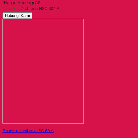
*Harga Hubungi CS
Tersedia
/ Ichiban HSC 804 A
Hubungi Kami
Brankas Ichiban HSC 60 A