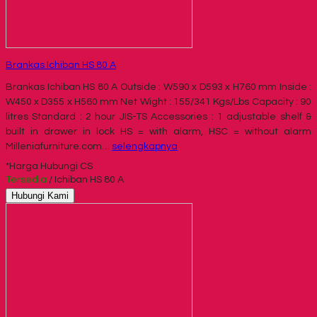
Brankas Ichiban HS 80 A
Brankas Ichiban HS 80 A Outside : W590 x D593 x H760 mm Inside :
W450 x D355 x H560 mm Net Wight : 155/341 Kgs/Lbs Capacity : 90
litres Standard : 2 hour JIS-TS Accessories : 1 adjustable shelf &
built in drawer in lock HS = with alarm, HSC = without alarm
Milleniafurniture.com…
selengkapnya
*Harga Hubungi CS
Tersedia
/ Ichiban HS 80 A
Hubungi Kami