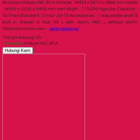
Brankas Ichiban HSC 60 A Outside : W453 x D512 x H665 mm Inside
: W325 x D335 x H470 mm Net Wight : 110/209 Kgs/Lbs Capacity :
50 litres Standard : 2 hour JIS-TS Accessories : 1 adjustable shelf &
built in drawer in lock HS = with alarm, HSC = without alarm
Milleniafurniture.com…
selengkapnya
*Harga Hubungi CS
Tersedia
/ Ichiban HSC 60 A
Hubungi Kami