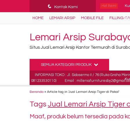
q
Hot Item!
Ku
Kontak Kami
HOME
LEMARI ARSIP
MOBILE FILE
FILLING C
Le
Ku
Lemari Arsip Surabay
Lem
Situs Jual Lemari Arsip Kantor Termurah di Sura
Pap
SEMUA KATEGORI PRODUK
Lac
INFORMASI TOKO : Jl. Sidosermo II / 76 (Ruko Graha Mari
Kur
081233530110)
Email : milleniafurnituresby2@gmail.c
Ku
Beranda
»
Article tag in 'Jual Lemari Arsip Tiger di Pakal'
Tags
Jual Lemari Arsip Tiger 
Maaf, produk belum tersedia pada kat