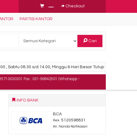
Checkout
KANTOR
PARTISI KANTOR
Cari
00 , Sabtu 08.30 s/d 14.00, Minggu & Hari Besar Tutup
85710030301 Fax : 031-99842501 (Whatsapp -
INFO BANK
BCA
5120598831
Rek.
An. Nanda Kartikasari