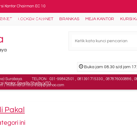
rsi Kantor Chairman EC 10
ABINET
LOCKER CABINET
BRANKAS
MEJA KANTOR
KURSI 
mari Arsip EXPO MTB 3182
rsi Bar Chairman BC 0906
a
ari Arsip Elite EL-437
baya
an Tulis Whiteboard MF 60 x 120 Single Face + K....
Buka jam 08.30 s/d jam 17.
i dorong Modera BMD 7332 ( 2 laci )
na) Surabaya.
TELPON : 031-99842501 , 081391715330 , 087876000886 , 0
si Kantor Savello Shelby VTO
om / milleniafurnituresby@yahoo.com
rsi Kantor Carrera Mesh 108
di Pakal
egori ini