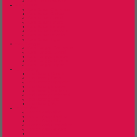
Kursi Lipat New Star
Kursi Susun
Kursi Susun Chairman
Kursi Susun Chitose
Kursi Susun Donati
Kursi Susun Futura
Kursi Susun Indachi
Kursi Susun New Star
Kursi Susun Savello
Kursi Susun Tiger
Kursi Tunggu
Kursi Tunggu Chairman
Kursi Tunggu Donati
Kursi Tunggu Indachi
Kursi Tunggu Savello
Kursi Tunggu Tiger
Laci Dorong
Laci Dorong Donati
Laci Dorong Expo
Laci Dorong Highpoint
Laci Dorong Indachi
Laci Dorong Modera
Laci Dorong Orbitrend
Laci Dorong Uno
Laci Dorong Vip
Lemari Arsip
Lemari Arsip Alba
Lemari Arsip Brother
Lemari Arsip Elite
Lemari Arsip Emporium
Lemari Arsip Kozure
Lemari Arsip Lion