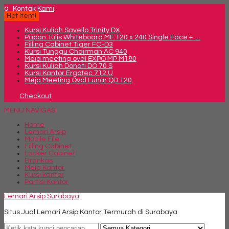
q
Kontak Kami
Hot Item!
Kursi Kuliah Savello Trinity DX
Papan Tulis Whiteboard MF 120 x 240 Single Face + ....
Filling Cabinet Tiger FC-D3
Kursi Tunggu Chairman AC 940
Meja meeting oval EXPO MP M180
Kursi Kuliah Donati DO 70 S
Kursi Kantor Ergotec 712 U
Meja Meeting Oval Lunar QD 120
Checkout
MENU NAVIGASI
Home
Lemari Arsip
Mobile File
Filling Cabinet
Locker Cabinet
Brankas
Meja Kantor
Kursi kantor
Partisi Kantor
Lemari Arsip Surabaya
Situs Jual Lemari Arsip Kantor Termurah di Surabaya