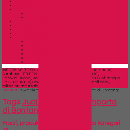
Rak Sepatu
Rak Serbaguna
Rak TV
Rak TV Expo
Rak TV Orbitrend
Ranjang Besi Expo
Ranjang Besi Orbitrend
Spring Bed Central
Spring Bed Comforta
Spring bed Trendy
Spring bed Trendy Exeptional
Trendy Deluxe
Trendy Elegance
Trendy Golden Latex
SIDEBAR
Trendy Grand Lux
Trendy Super
INFORMASI TOKO : Jl. Sidosermo II / 76 (Ruko Graha Marina)
Surabaya.
TELPON : 031-99842501 , 081391715330 ,
087876000886 , 085710030301 Fax : 031-99842501 (Whatsapp -
081233530110)
Email : milleniafurnituresby2@gmail.com /
milleniafurnituresby@yahoo.com
Beranda
»
Article tag in 'Jual Lemari Arsip importa di Bontang'
Tags
Jual Lemari Arsip importa
di Bontang
Maaf, produk belum tersedia pada kategori
ini