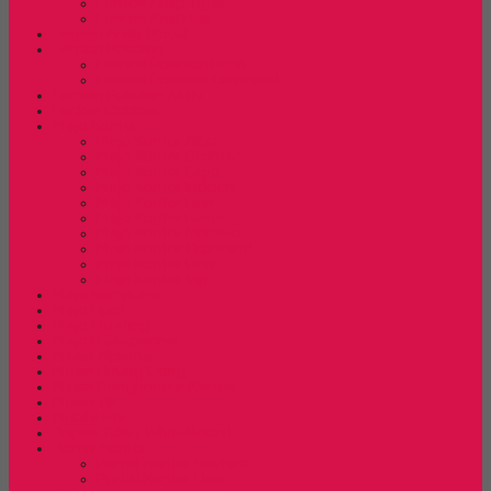
Lemari Arsip Tiger
Lemari Arsip Vip
Lemari Arsip (Kayu)
Lemari Pakaian
Lemari Pakaian Expo
Lemari Pakaian Orbitrend
Lemari Pakaian Activ
Locker Cabinet
Meja Kantor
Meja Kantor Alba
Meja Kantor Brother
Meja Kantor Expo
Meja Kantor Indachi
Meja Kantor Lion
Meja Kantor Lunar
Meja Kantor Modera
Meja Kantor Orbitrend
Meja Kantor Uno
Meja Kantor Vip
Meja Komputer
Meja Lipat
Meja Meeting
Meja Resepsionis
Mesin Absensi
Mesin Hitung Uang
Mesin Penghancur Kertas
Mesin Tik
Mobile File
Papan Tulis / WhiteBoard
Partisi Kantor
Partisi Kantor Modera
Partisi Kantor Uno