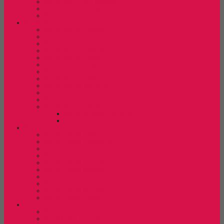
Kursi Bar/ Cafe Indachi
Kursi Bar/ Cafe Savello
Kursi Bar/ Cafe Tiger
Kursi Kantor
Kursi Kantor Ardent
Kursi Kantor Carrera
Kursi Kantor Chairman
Kursi Kantor Chitose
Kursi Kantor Donati
Kursi Kantor Ergotec
Kursi Kantor Indachi
Kursi Kantor Polaris
Kursi kantor Savello
Kursi Kantor Stramm
Kursi Kantor Tiger
Kursi Kantor Verona
Kursi Direktur Verona
Kursi Staff Verona
Kursi Kuliah
Kursi Kuliah Brother
Kursi Kuliah Chairman
Kursi Kuliah Chitose
Kursi Kuliah Donati
Kursi Kuliah Futura
Kursi Kuliah Indachi
Kursi Kuliah New Star
Kursi Kuliah Orbitrend
Kursi Kuliah Savello
Kursi Kuliah Tiger
Kursi Lipat
Kursi Lipat Chitose
Kursi Lipat Futura