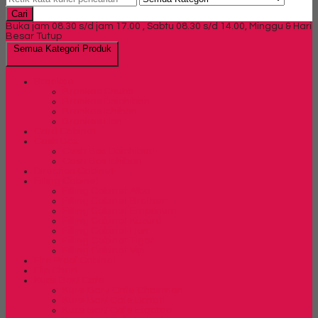
Cari
Buka jam 08.30 s/d jam 17.00 , Sabtu 08.30 s/d 14.00, Minggu & Hari
Besar Tutup
Semua Kategori Produk
Brankas
Brankas Chubb
Brankas Daichiban
Brankas Ichiban
Brankas Lion
Card Cabinet
Cash Box
Cash Box Daichiban
Cash Box Ichiban
Direction Cabinet
Filling Cabinet
Filling Cabinet Alba
Filling Cabinet Brother
Filling Cabinet Emporium
Filling Cabinet Kozure
Filling Cabinet Lion
Filling Cabinet Tiger
Filling Cabinet Vip
Fire Proof Cabinet
Flip Chart
Kursi Bar/ Cafe
Kursi Bar / Cafe Chairman
Kursi Bar/ Cafe Donati
Kursi Bar/ Cafe Ergotec