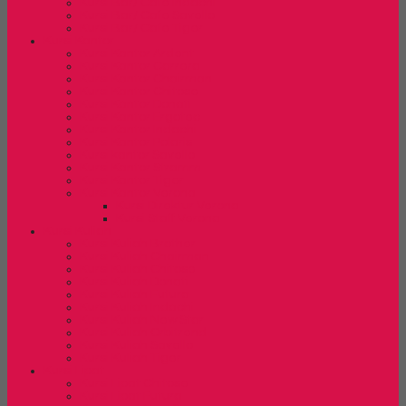
Kursi Bar/ Cafe Indachi
Kursi Bar/ Cafe Savello
Kursi Bar/ Cafe Tiger
Kursi Kantor
Kursi Kantor Ardent
Kursi Kantor Carrera
Kursi Kantor Chairman
Kursi Kantor Chitose
Kursi Kantor Donati
Kursi Kantor Ergotec
Kursi Kantor Indachi
Kursi Kantor Polaris
Kursi kantor Savello
Kursi Kantor Stramm
Kursi Kantor Tiger
Kursi Kantor Verona
Kursi Direktur Verona
Kursi Staff Verona
Kursi Kuliah
Kursi Kuliah Brother
Kursi Kuliah Chairman
Kursi Kuliah Chitose
Kursi Kuliah Donati
Kursi Kuliah Futura
Kursi Kuliah Indachi
Kursi Kuliah New Star
Kursi Kuliah Orbitrend
Kursi Kuliah Savello
Kursi Kuliah Tiger
Kursi Lipat
Kursi Lipat Chitose
Kursi Lipat Futura