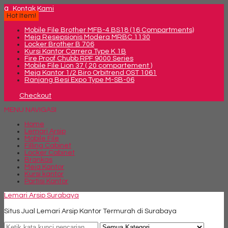
q
Kontak Kami
Hot Item!
Mobile File Brother MFB-4 BS18 (16 Compartments)
Meja Resepsionis Modera MRBC 1130
Locker Brother B 706
Kursi Kantor Carrera Type K 1B
Fire Proof Chubb RPF 9000 Series
Mobile File Lion 37 ( 20 compartement )
Meja Kantor 1/2 Biro Orbitrend OST 1061
Ranjang Besi Expo Type M-SB-06
Checkout
MENU NAVIGASI
Home
Lemari Arsip
Mobile File
Filling Cabinet
Locker Cabinet
Brankas
Meja Kantor
Kursi kantor
Partisi Kantor
Lemari Arsip Surabaya
Situs Jual Lemari Arsip Kantor Termurah di Surabaya