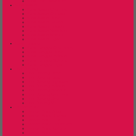
Kursi Lipat New Star
Kursi Susun
Kursi Susun Chairman
Kursi Susun Chitose
Kursi Susun Donati
Kursi Susun Futura
Kursi Susun Indachi
Kursi Susun New Star
Kursi Susun Savello
Kursi Susun Tiger
Kursi Tunggu
Kursi Tunggu Chairman
Kursi Tunggu Donati
Kursi Tunggu Indachi
Kursi Tunggu Savello
Kursi Tunggu Tiger
Laci Dorong
Laci Dorong Donati
Laci Dorong Expo
Laci Dorong Highpoint
Laci Dorong Indachi
Laci Dorong Modera
Laci Dorong Orbitrend
Laci Dorong Uno
Laci Dorong Vip
Lemari Arsip
Lemari Arsip Alba
Lemari Arsip Brother
Lemari Arsip Elite
Lemari Arsip Emporium
Lemari Arsip Kozure
Lemari Arsip Lion