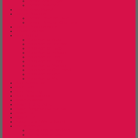
Lemari Arsip Tiger
Lemari Arsip Vip
Lemari Arsip (Kayu)
Lemari Pakaian
Lemari Pakaian Expo
Lemari Pakaian Orbitrend
Lemari Pakaian Activ
Locker Cabinet
Meja Kantor
Meja Kantor Alba
Meja Kantor Brother
Meja Kantor Expo
Meja Kantor Indachi
Meja Kantor Lion
Meja Kantor Lunar
Meja Kantor Modera
Meja Kantor Orbitrend
Meja Kantor Uno
Meja Kantor Vip
Meja Komputer
Meja Lipat
Meja Meeting
Meja Resepsionis
Mesin Absensi
Mesin Hitung Uang
Mesin Penghancur Kertas
Mesin Tik
Mobile File
Papan Tulis / WhiteBoard
Partisi Kantor
Partisi Kantor Modera
Partisi Kantor Uno