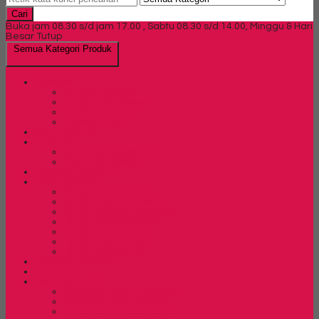
Cari
Buka jam 08.30 s/d jam 17.00 , Sabtu 08.30 s/d 14.00, Minggu & Hari
Besar Tutup
Semua Kategori Produk
Brankas
Brankas Chubb
Brankas Daichiban
Brankas Ichiban
Brankas Lion
Card Cabinet
Cash Box
Cash Box Daichiban
Cash Box Ichiban
Direction Cabinet
Filling Cabinet
Filling Cabinet Alba
Filling Cabinet Brother
Filling Cabinet Emporium
Filling Cabinet Kozure
Filling Cabinet Lion
Filling Cabinet Tiger
Filling Cabinet Vip
Fire Proof Cabinet
Flip Chart
Kursi Bar/ Cafe
Kursi Bar / Cafe Chairman
Kursi Bar/ Cafe Donati
Kursi Bar/ Cafe Ergotec