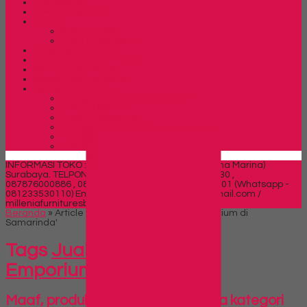
Rak Sepatu
Rak Serbaguna
Rak TV
Rak TV Expo
Rak TV Orbitrend
Ranjang Besi Expo
Ranjang Besi Orbitrend
Spring Bed Central
Spring Bed Comforta
Spring bed Trendy
Spring bed Trendy Exeptional
Trendy Deluxe
Trendy Elegance
Trendy Golden Latex
SIDEBAR
Trendy Grand Lux
Trendy Super
INFORMASI TOKO : Jl. Sidosermo II / 76 (Ruko Graha Marina)
Surabaya.
TELPON : 031-99842501 , 081391715330 ,
087876000886 , 085710030301 Fax : 031-99842501 (Whatsapp -
081233530110)
Email : milleniafurnituresby2@gmail.com /
milleniafurnituresby@yahoo.com
Beranda
»
Article tag in 'Jual Lemari Arsip Emporium di
Samarinda'
Tags
Jual Lemari Arsip
Emporium di Samarinda
Maaf, produk belum tersedia pada kategori