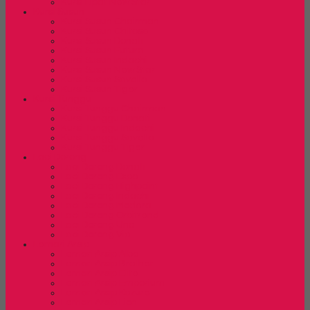
Kursi Lipat New Star
Kursi Susun
Kursi Susun Chairman
Kursi Susun Chitose
Kursi Susun Donati
Kursi Susun Futura
Kursi Susun Indachi
Kursi Susun New Star
Kursi Susun Savello
Kursi Susun Tiger
Kursi Tunggu
Kursi Tunggu Chairman
Kursi Tunggu Donati
Kursi Tunggu Indachi
Kursi Tunggu Savello
Kursi Tunggu Tiger
Laci Dorong
Laci Dorong Donati
Laci Dorong Expo
Laci Dorong Highpoint
Laci Dorong Indachi
Laci Dorong Modera
Laci Dorong Orbitrend
Laci Dorong Uno
Laci Dorong Vip
Lemari Arsip
Lemari Arsip Alba
Lemari Arsip Brother
Lemari Arsip Elite
Lemari Arsip Emporium
Lemari Arsip Kozure
Lemari Arsip Lion