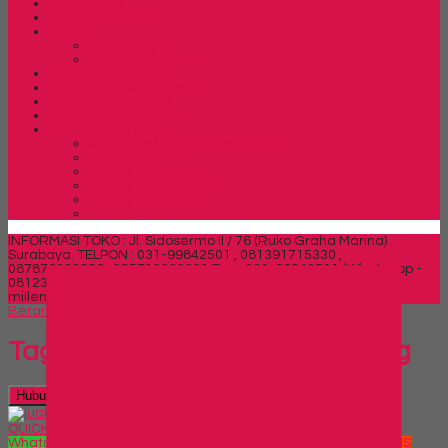
Rak Sepatu
Rak Serbaguna
Rak TV
Rak TV Expo
Rak TV Orbitrend
Ranjang Besi Expo
Ranjang Besi Orbitrend
Spring Bed Central
Spring Bed Comforta
Spring bed Trendy
Spring bed Trendy Exeptional
Trendy Deluxe
Trendy Elegance
Trendy Golden Latex
Trendy Grand Lux
Trendy Super
INFORMASI TOKO : Jl. Sidosermo II / 76 (Ruko Graha Marina)
Surabaya.
TELPON : 031-99842501 , 081391715330 ,
087876000886 , 085710030301 Fax : 031-99842501 (Whatsapp -
SIDEBAR
081233530110)
Email : milleniafurnituresby2@gmail.com /
milleniafurnituresby@yahoo.com
Beranda
»
Article tag in 'jual lemari arsip di gubeng'
Tags
jual lemari arsip di gubeng
Hubungi Kami
QUICK ORDER
Whatsapp
via SMS