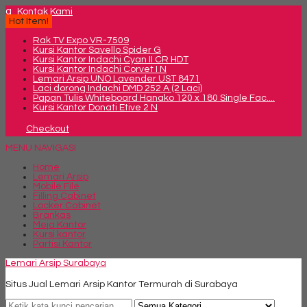
q
Kontak Kami
Hot Item!
Rak TV Expo VR-7509
Kursi Kantor Savello Spider G
Kursi Kantor Indachi Cyan II CR HDT
Kursi Kantor Indachi Corvet I N
Lemari Arsip UNO Lavender UST 8471
Laci dorong Indachi DMD 252 A (2 Laci)
Papan Tulis Whiteboard Hanako 120 x 180 Single Fac....
Kursi Kantor Donati Etive 2 N
Checkout
MENU NAVIGASI
Home
Lemari Arsip
Mobile File
Filling Cabinet
Locker Cabinet
Brankas
Meja Kantor
Kursi kantor
Partisi Kantor
Lemari Arsip Surabaya
Situs Jual Lemari Arsip Kantor Termurah di Surabaya