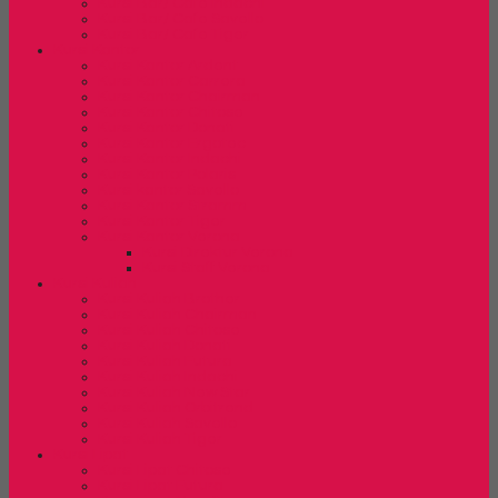
Kursi Bar/ Cafe Indachi
Kursi Bar/ Cafe Savello
Kursi Bar/ Cafe Tiger
Kursi Kantor
Kursi Kantor Ardent
Kursi Kantor Carrera
Kursi Kantor Chairman
Kursi Kantor Chitose
Kursi Kantor Donati
Kursi Kantor Ergotec
Kursi Kantor Indachi
Kursi Kantor Polaris
Kursi kantor Savello
Kursi Kantor Stramm
Kursi Kantor Tiger
Kursi Kantor Verona
Kursi Direktur Verona
Kursi Staff Verona
Kursi Kuliah
Kursi Kuliah Brother
Kursi Kuliah Chairman
Kursi Kuliah Chitose
Kursi Kuliah Donati
Kursi Kuliah Futura
Kursi Kuliah Indachi
Kursi Kuliah New Star
Kursi Kuliah Orbitrend
Kursi Kuliah Savello
Kursi Kuliah Tiger
Kursi Lipat
Kursi Lipat Chitose
Kursi Lipat Futura