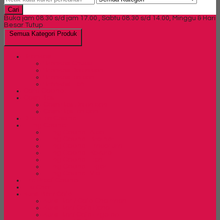
Cari
Buka jam 08.30 s/d jam 17.00 , Sabtu 08.30 s/d 14.00, Minggu & Hari
Besar Tutup
Semua Kategori Produk
Brankas
Brankas Chubb
Brankas Daichiban
Brankas Ichiban
Brankas Lion
Card Cabinet
Cash Box
Cash Box Daichiban
Cash Box Ichiban
Direction Cabinet
Filling Cabinet
Filling Cabinet Alba
Filling Cabinet Brother
Filling Cabinet Emporium
Filling Cabinet Kozure
Filling Cabinet Lion
Filling Cabinet Tiger
Filling Cabinet Vip
Fire Proof Cabinet
Flip Chart
Kursi Bar/ Cafe
Kursi Bar / Cafe Chairman
Kursi Bar/ Cafe Donati
Kursi Bar/ Cafe Ergotec