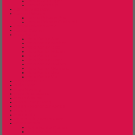
Lemari Arsip Tiger
Lemari Arsip Vip
Lemari Arsip (Kayu)
Lemari Pakaian
Lemari Pakaian Expo
Lemari Pakaian Orbitrend
Lemari Pakaian Activ
Locker Cabinet
Meja Kantor
Meja Kantor Alba
Meja Kantor Brother
Meja Kantor Expo
Meja Kantor Indachi
Meja Kantor Lion
Meja Kantor Lunar
Meja Kantor Modera
Meja Kantor Orbitrend
Meja Kantor Uno
Meja Kantor Vip
Meja Komputer
Meja Lipat
Meja Meeting
Meja Resepsionis
Mesin Absensi
Mesin Hitung Uang
Mesin Penghancur Kertas
Mesin Tik
Mobile File
Papan Tulis / WhiteBoard
Partisi Kantor
Partisi Kantor Modera
Partisi Kantor Uno