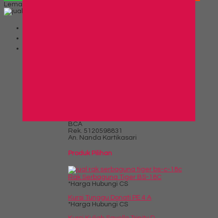
Lemari Arsip Vip V 602
*Harga Hubungi CS
Telepon
03199900316
Whatsapp
082229539969
Lihat Detail Produk
Lemari Arsip Vip V 602
*Harga Hubungi CS
Info Bank
BCA
Rek.
5120598831
An. Nanda Kartikasari
Produk Pilihan
Rak Serbaguna Tiger BS-18C
*Harga Hubungi CS
Kursi Tunggu Donati PE 4 A
*Harga Hubungi CS
Kursi Kuliah Savello Trinity D....