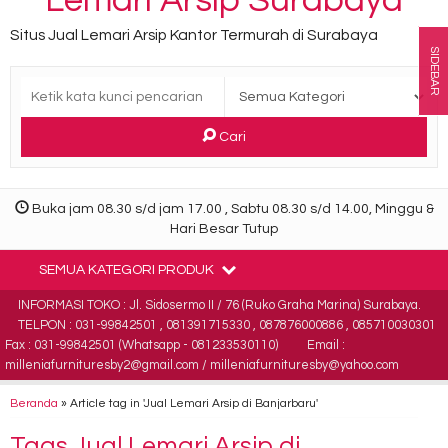
Lemari Arsip Surabaya
Situs Jual Lemari Arsip Kantor Termurah di Surabaya
SIDEBAR
Cari
Buka jam 08.30 s/d jam 17.00 , Sabtu 08.30 s/d 14.00, Minggu &
Hari Besar Tutup
SEMUA KATEGORI PRODUK
INFORMASI TOKO : Jl. Sidosermo II / 76 (Ruko Graha Marina) Surabaya.
TELPON : 031-99842501 , 081391715330 , 087876000886 , 085710030301
Fax : 031-99842501 (Whatsapp - 081233530110)
Email :
milleniafurnituresby2@gmail.com / milleniafurnituresby@yahoo.com
Beranda
»
Article tag in 'Jual Lemari Arsip di Banjarbaru'
Tags
Jual Lemari Arsip di