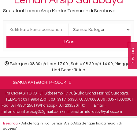
Lemari Arsip Surabaya
Situs Jual Lemari Arsip Kantor Termurah di Surabaya
Cari
SIDEBAR
Buka jam 08.30 s/d jam 17.00 , Sabtu 08.30 s/d 14.00, Minggu &
Hari Besar Tutup
SEMUA KATEGORI PRODUK
INFORMASI TOKO : Jl. Sidosermo II / 76 (Ruko Graha Marina) Surabaya.
TELPON : 031-99842501 , 081391715330 , 087876000886 , 085710030301
Fax : 031-99842501 (Whatsapp - 081233530110)
Email :
milleniafurnituresby2@gmail.com / milleniafurnituresby@yahoo.com
Beranda
»
Article tag in 'jual Lemari Arsip Alba dengan harga murah di
gubeng'