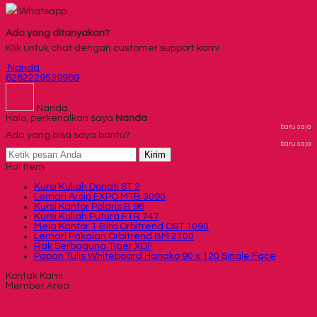
Whatsapp
Ada yang ditanyakan?
Klik untuk chat dengan customer support kami
Nanda
6282229539969
Nanda
Halo, perkenalkan saya
Nanda
baru saja
Ada yang bisa saya bantu?
baru saja
Kirim
Hot Item
Kursi Kuliah Donati ST 2
Lemari Arsip EXPO MTB 3090
Kursi Kantor Polaris B 96
Kursi Kuliah Futura FTR 747
Meja Kantor 1 Biro Orbitrend OST 1090
Lemari Pakaian Orbitrend BM 2100
Rak Serbaguna Tiger XDF
Papan Tulis Whiteboard Hanako 90 x 120 Single Face
Kontak Kami
Member Area