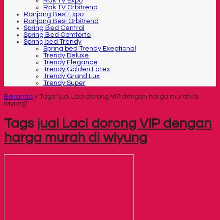
Rak TV Expo
Rak TV Orbitrend
Ranjang Besi Expo
Ranjang Besi Orbitrend
Spring Bed Central
Spring Bed Comforta
Spring bed Trendy
Spring bed Trendy Exeptional
Trendy Deluxe
Trendy Elegance
Trendy Golden Latex
Trendy Grand Lux
Trendy Super
Beranda
»
Tags "jual Laci dorong VIP dengan harga murah di
wiyung"
Tags
jual Laci dorong VIP dengan
harga murah di wiyung