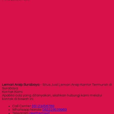
Lemari Arsip Surabaya
- Situs Jual Lemari Arsip Kantor Termurah di
Surabaya
Kontak Kami
Apabila ada yang ditanyakan, silahkan hubungi kami melalui
kontak di bawah ini.
Call Center
08123456789
Whatsapp
Nanda
082229539969
Telegram
okethemeid