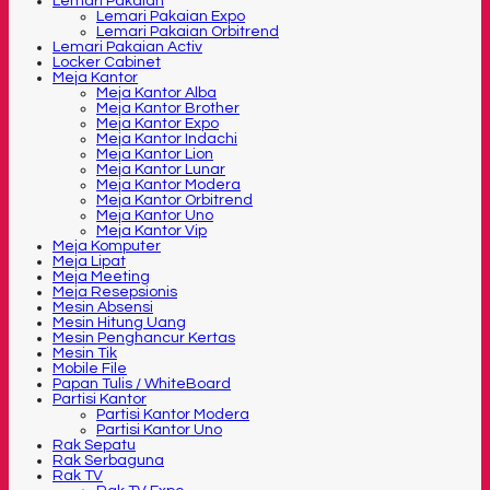
Lemari Pakaian
Lemari Pakaian Expo
Lemari Pakaian Orbitrend
Lemari Pakaian Activ
Locker Cabinet
Meja Kantor
Meja Kantor Alba
Meja Kantor Brother
Meja Kantor Expo
Meja Kantor Indachi
Meja Kantor Lion
Meja Kantor Lunar
Meja Kantor Modera
Meja Kantor Orbitrend
Meja Kantor Uno
Meja Kantor Vip
Meja Komputer
Meja Lipat
Meja Meeting
Meja Resepsionis
Mesin Absensi
Mesin Hitung Uang
Mesin Penghancur Kertas
Mesin Tik
Mobile File
Papan Tulis / WhiteBoard
Partisi Kantor
Partisi Kantor Modera
Partisi Kantor Uno
Rak Sepatu
Rak Serbaguna
Rak TV