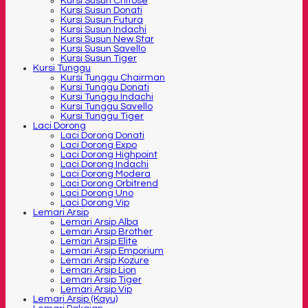
Kursi Susun Chitose
Kursi Susun Donati
Kursi Susun Futura
Kursi Susun Indachi
Kursi Susun New Star
Kursi Susun Savello
Kursi Susun Tiger
Kursi Tunggu
Kursi Tunggu Chairman
Kursi Tunggu Donati
Kursi Tunggu Indachi
Kursi Tunggu Savello
Kursi Tunggu Tiger
Laci Dorong
Laci Dorong Donati
Laci Dorong Expo
Laci Dorong Highpoint
Laci Dorong Indachi
Laci Dorong Modera
Laci Dorong Orbitrend
Laci Dorong Uno
Laci Dorong Vip
Lemari Arsip
Lemari Arsip Alba
Lemari Arsip Brother
Lemari Arsip Elite
Lemari Arsip Emporium
Lemari Arsip Kozure
Lemari Arsip Lion
Lemari Arsip Tiger
Lemari Arsip Vip
Lemari Arsip (Kayu)