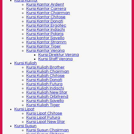
Kursi Kantor
Kursi Kantor Ardent
Kursi Kantor Carrera
Kursi Kantor Chairman
Kursi Kantor Chitose
Kursi Kantor Donati
Kursi Kantor Ergotec
Kursi Kantor Indachi
Kursi Kantor Polaris
Kursi kantor Savello
Kursi Kantor Stramm
Kursi Kantor Tiger
Kursi Kantor Verona
Kursi Direktur Verona
Kursi Staff Verona
Kursi Kuliah
Kursi Kuliah Brother
Kursi Kuliah Chairman
Kursi Kuliah Chitose
Kursi Kuliah Donati
Kursi Kuliah Futura
Kursi Kuliah Indachi
Kursi Kuliah New Star
Kursi Kuliah Orbitrend
Kursi Kuliah Savello
Kursi Kuliah Tiger
Kursi Lipat
Kursi Lipat Chitose
Kursi Lipat Futura
Kursi Lipat New Star
Kursi Susun
Kursi Susun Chairman