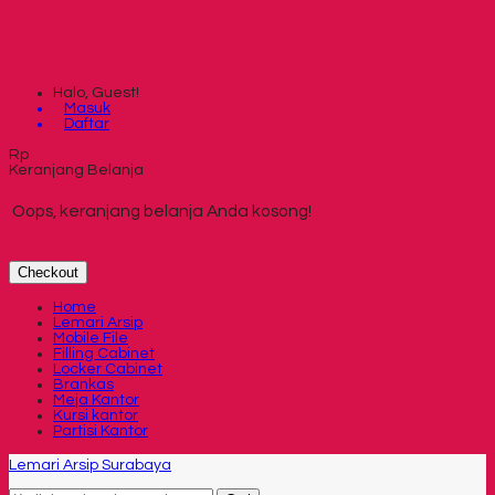
Halo, Guest!
Masuk
Daftar
Rp
Keranjang Belanja
Oops, keranjang belanja Anda kosong!
Checkout
Home
Lemari Arsip
Mobile File
Filling Cabinet
Locker Cabinet
Brankas
Meja Kantor
Kursi kantor
Partisi Kantor
Lemari Arsip Surabaya