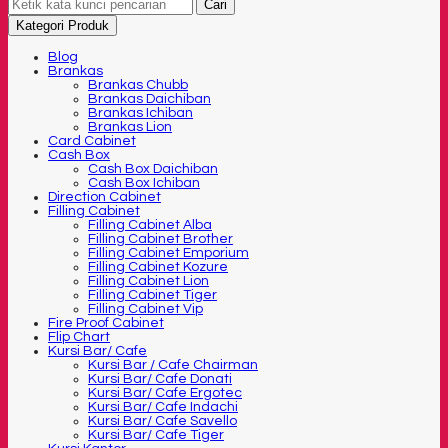
Cari
Kategori Produk
Blog
Brankas
Brankas Chubb
Brankas Daichiban
Brankas Ichiban
Brankas Lion
Card Cabinet
Cash Box
Cash Box Daichiban
Cash Box Ichiban
Direction Cabinet
Filling Cabinet
Filling Cabinet Alba
Filling Cabinet Brother
Filling Cabinet Emporium
Filling Cabinet Kozure
Filling Cabinet Lion
Filling Cabinet Tiger
Filling Cabinet Vip
Fire Proof Cabinet
Flip Chart
Kursi Bar/ Cafe
Kursi Bar / Cafe Chairman
Kursi Bar/ Cafe Donati
Kursi Bar/ Cafe Ergotec
Kursi Bar/ Cafe Indachi
Kursi Bar/ Cafe Savello
Kursi Bar/ Cafe Tiger