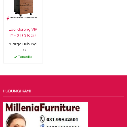
Laci dorong VIP
MF 01 ( 3 laci )
*Harga Hubungi
CS
Tersedia
HUBUNGI KAMI