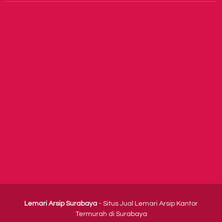
Lemari Arsip Surabaya
- Situs Jual Lemari Arsip Kantor
Termurah di Surabaya