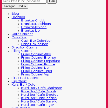
Cari
Kategori Produk
Blog
Brankas
Brankas Chubb
Brankas Daichiban
Brankas Ichiban
Brankas Lion
Card Cabinet
Cash Box
Cash Box Daichiban
Cash Box Ichiban
Direction Cabinet
Filling Cabinet
Filling Cabinet Alba
Filling Cabinet Brother
Filling Cabinet Emporium
Filling Cabinet Kozure
Filling Cabinet Lion
Filling Cabinet Tiger
Filling Cabinet Vip
Fire Proof Cabinet
Flip Chart
Kursi Bar/ Cafe
Kursi Bar / Cafe Chairman
Kursi Bar/ Cafe Donati
Kursi Bar/ Cafe Ergotec
Kursi Bar/ Cafe Indachi
Kursi Bar/ Cafe Savello
Kursi Bar/ Cafe Tiger