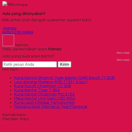
Whatsapp
Ada yang ditanyakan?
Klik untuk chat dengan customer support kami
Nanda
6282229539969
Nanda
Halo, perkenalkan saya
Nanda
baru saja
Ada yang bisa saya bantu?
baru saja
Kirim
Hot Item
Kursi Kantor Stramm Type Soloto I GAR Synch T7 SCB
Laci dorong Modera AMD 7133 ( 3 laci )
Kursi Kuliah Chairman UC 506
Kursi Kantor Tiger T-804
Kursi Kantor Chairman MC 2153
Meja Kantor Uno Gold UOD 4052
Kursi Lipat Chitose Yamato HAA
Ranjang Besi Orbitrend Type Florence
Kontak Kami
Member Area