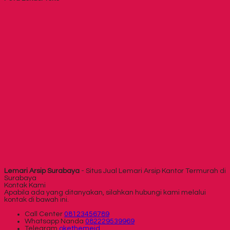
Lemari Arsip Surabaya
- Situs Jual Lemari Arsip Kantor Termurah di
Surabaya
Kontak Kami
Apabila ada yang ditanyakan, silahkan hubungi kami melalui
kontak di bawah ini.
Call Center
08123456789
Whatsapp
Nanda
082229539969
Telegram
okethemeid