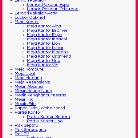
Lemari Pakaian
Lemari Pakaian Expo
Lemari Pakaian Orbitrend
Lemari Pakaian Activ
Locker Cabinet
Meja Kantor
Meja Kantor Alba
Meja Kantor Brother
Meja Kantor Expo
Meja Kantor Indachi
Meja Kantor Lion
Meja Kantor Lunar
Meja Kantor Modera
Meja Kantor Orbitrend
Meja Kantor Uno
Meja Kantor Vip
Meja Komputer
Meja Lipat
Meja Meeting
Meja Resepsionis
Mesin Absensi
Mesin Hitung Uang
Mesin Penghancur Kertas
Mesin Tik
Mobile File
Papan Tulis / WhiteBoard
Partisi Kantor
Partisi Kantor Modera
Partisi Kantor Uno
Rak Sepatu
Rak Serbaguna
Rak TV