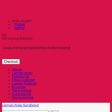
Halo, Guest!
Masuk
Daftar
Rp
Keranjang Belanja
Oops, keranjang belanja Anda kosong!
Checkout
Home
Lemari Arsip
Mobile File
Filling Cabinet
Locker Cabinet
Brankas
Meja Kantor
Kursi kantor
Partisi Kantor
Lemari Arsip Surabaya