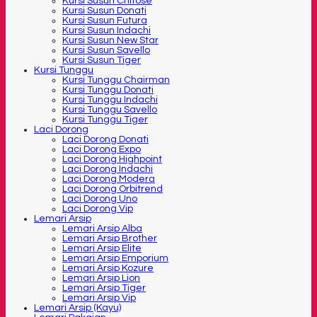
Kursi Susun Chitose
Kursi Susun Donati
Kursi Susun Futura
Kursi Susun Indachi
Kursi Susun New Star
Kursi Susun Savello
Kursi Susun Tiger
Kursi Tunggu
Kursi Tunggu Chairman
Kursi Tunggu Donati
Kursi Tunggu Indachi
Kursi Tunggu Savello
Kursi Tunggu Tiger
Laci Dorong
Laci Dorong Donati
Laci Dorong Expo
Laci Dorong Highpoint
Laci Dorong Indachi
Laci Dorong Modera
Laci Dorong Orbitrend
Laci Dorong Uno
Laci Dorong Vip
Lemari Arsip
Lemari Arsip Alba
Lemari Arsip Brother
Lemari Arsip Elite
Lemari Arsip Emporium
Lemari Arsip Kozure
Lemari Arsip Lion
Lemari Arsip Tiger
Lemari Arsip Vip
Lemari Arsip (Kayu)