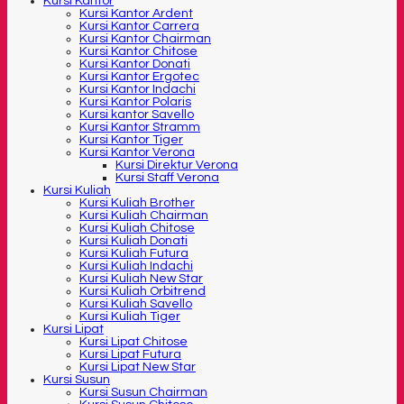
Kursi Kantor
Kursi Kantor Ardent
Kursi Kantor Carrera
Kursi Kantor Chairman
Kursi Kantor Chitose
Kursi Kantor Donati
Kursi Kantor Ergotec
Kursi Kantor Indachi
Kursi Kantor Polaris
Kursi kantor Savello
Kursi Kantor Stramm
Kursi Kantor Tiger
Kursi Kantor Verona
Kursi Direktur Verona
Kursi Staff Verona
Kursi Kuliah
Kursi Kuliah Brother
Kursi Kuliah Chairman
Kursi Kuliah Chitose
Kursi Kuliah Donati
Kursi Kuliah Futura
Kursi Kuliah Indachi
Kursi Kuliah New Star
Kursi Kuliah Orbitrend
Kursi Kuliah Savello
Kursi Kuliah Tiger
Kursi Lipat
Kursi Lipat Chitose
Kursi Lipat Futura
Kursi Lipat New Star
Kursi Susun
Kursi Susun Chairman