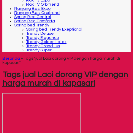
Rak TV Expo
Rak TV Orbitrend
Ranjang Besi Expo
Ranjang Besi Orbitrend
Spring Bed Central
Spring Bed Comforta
Spring bed Trendy
Spring bed Trendy Exeptional
Trendy Deluxe
Trendy Elegance
Trendy Golden Latex
Trendy Grand Lux
Trendy Super
Beranda
»
Tags "jual Laci dorong VIP dengan harga murah di
kapasari"
Tags
jual Laci dorong VIP dengan
harga murah di kapasari