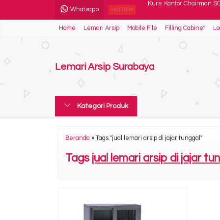
Whatsapp
Kursi Bar Tiger T 118
HOT ITEM
Home
Lemari Arsip
Mobile File
Filling Cabinet
Lo
Kursi Kantor Polaris B 40
Locker VIP V 404
Lemari Arsip Surabaya
Rak TV Orbitrend Type M
Spring Bed Central Silver
Kategori Produk
Kursi Kantor Polaris B 12
Kursi Kantor Donati DO 6
Beranda
»
Tags "jual lemari arsip di jajar tunggal"
Kursi Kantor Chairman S
Tags
jual lemari arsip di jajar tu