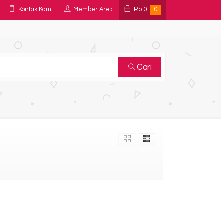
Kontak Kami
Member Area
Rp
0
0
Cari