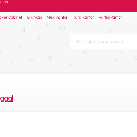
cker Cabinet
Brankas
Meja Kantor
Kursi kantor
Partisi Kantor
iami
 Sabrina
31
C 308
nggal