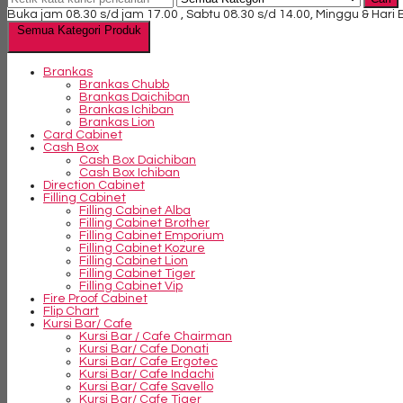
Buka jam 08.30 s/d jam 17.00 , Sabtu 08.30 s/d 14.00, Minggu & Hari
Semua Kategori Produk
Brankas
Brankas Chubb
Brankas Daichiban
Brankas Ichiban
Brankas Lion
Card Cabinet
Cash Box
Cash Box Daichiban
Cash Box Ichiban
Direction Cabinet
Filling Cabinet
Filling Cabinet Alba
Filling Cabinet Brother
Filling Cabinet Emporium
Filling Cabinet Kozure
Filling Cabinet Lion
Filling Cabinet Tiger
Filling Cabinet Vip
Fire Proof Cabinet
Flip Chart
Kursi Bar/ Cafe
Kursi Bar / Cafe Chairman
Kursi Bar/ Cafe Donati
Kursi Bar/ Cafe Ergotec
Kursi Bar/ Cafe Indachi
Kursi Bar/ Cafe Savello
Kursi Bar/ Cafe Tiger