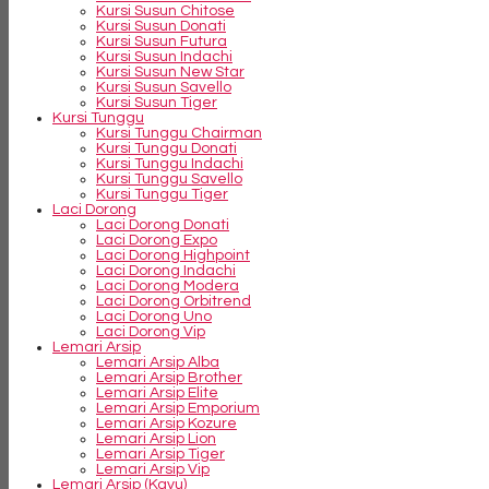
Kursi Susun Chitose
Kursi Susun Donati
Kursi Susun Futura
Kursi Susun Indachi
Kursi Susun New Star
Kursi Susun Savello
Kursi Susun Tiger
Kursi Tunggu
Kursi Tunggu Chairman
Kursi Tunggu Donati
Kursi Tunggu Indachi
Kursi Tunggu Savello
Kursi Tunggu Tiger
Laci Dorong
Laci Dorong Donati
Laci Dorong Expo
Laci Dorong Highpoint
Laci Dorong Indachi
Laci Dorong Modera
Laci Dorong Orbitrend
Laci Dorong Uno
Laci Dorong Vip
Lemari Arsip
Lemari Arsip Alba
Lemari Arsip Brother
Lemari Arsip Elite
Lemari Arsip Emporium
Lemari Arsip Kozure
Lemari Arsip Lion
Lemari Arsip Tiger
Lemari Arsip Vip
Lemari Arsip (Kayu)