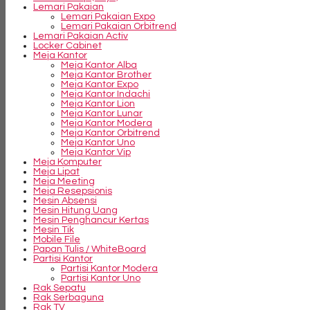
Lemari Pakaian
Lemari Pakaian Expo
Lemari Pakaian Orbitrend
Lemari Pakaian Activ
Locker Cabinet
Meja Kantor
Meja Kantor Alba
Meja Kantor Brother
Meja Kantor Expo
Meja Kantor Indachi
Meja Kantor Lion
Meja Kantor Lunar
Meja Kantor Modera
Meja Kantor Orbitrend
Meja Kantor Uno
Meja Kantor Vip
Meja Komputer
Meja Lipat
Meja Meeting
Meja Resepsionis
Mesin Absensi
Mesin Hitung Uang
Mesin Penghancur Kertas
Mesin Tik
Mobile File
Papan Tulis / WhiteBoard
Partisi Kantor
Partisi Kantor Modera
Partisi Kantor Uno
Rak Sepatu
Rak Serbaguna
Rak TV