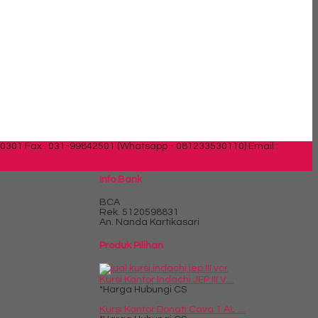
30301 Fax : 031-99842501 (Whatsapp - 081233530110)
Email :
Info Bank
BCA
Rek.
5120598831
An. Nanda Kartikasari
Produk Pilihan
Kursi Kantor Indachi JEP III V....
*Harga Hubungi CS
Kursi Kantor Donati Cava 1 AL ....