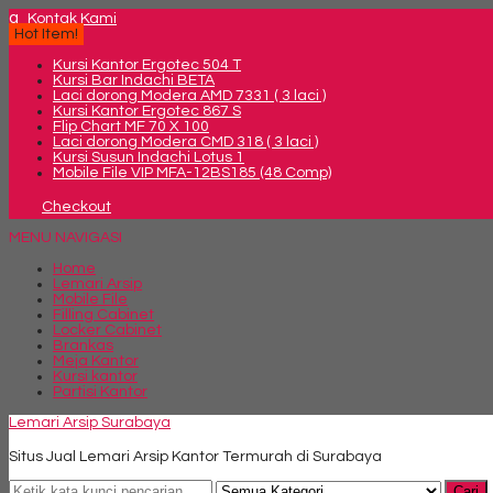
q
Kontak Kami
Hot Item!
Kursi Kantor Ergotec 504 T
Kursi Bar Indachi BETA
Laci dorong Modera AMD 7331 ( 3 laci )
Kursi Kantor Ergotec 867 S
Flip Chart MF 70 X 100
Laci dorong Modera CMD 318 ( 3 laci )
Kursi Susun Indachi Lotus 1
Mobile File VIP MFA-12BS185 (48 Comp)
Checkout
MENU NAVIGASI
Home
Lemari Arsip
Mobile File
Filling Cabinet
Locker Cabinet
Brankas
Meja Kantor
Kursi kantor
Partisi Kantor
Lemari Arsip Surabaya
Situs Jual Lemari Arsip Kantor Termurah di Surabaya
Cari