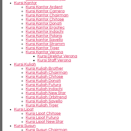
Kursi Kantor
Kursi Kantor Ardent
Kursi Kantor Carrera
Kursi Kantor Chairman
Kursi Kantor Chitose
Kursi Kantor Donati
Kursi Kantor Ergotec
Kursi Kantor Indachi
Kursi Kantor Polaris
Kursi kantor Savello
Kursi Kantor Stramm
Kursi Kantor Tiger
Kursi Kantor Verona
Kursi Direktur Verona
Kursi Staff Verona
Kursi Kuliah
Kursi Kuliah Brother
Kursi Kuliah Chairman
Kursi Kuliah Chitose
Kursi Kuliah Donati
Kursi Kuliah Futura
Kursi Kuliah Indachi
Kursi Kuliah New Star
Kursi Kuliah Orbitrend
Kursi Kuliah Savello
Kursi Kuliah Tiger
Kursi Lipat
Kursi Lipat Chitose
Kursi Lipat Futura
Kursi Lipat New Star
Kursi Susun
Kursi Susun Chairman