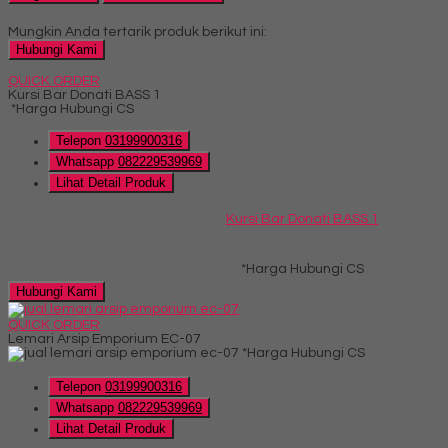
Mungkin Anda tertarik produk berikut ini:
Hubungi Kami
QUICK ORDER
Kursi Bar Donati BASS 1
*Harga Hubungi CS
Telepon
03199900316
Whatsapp
082229539969
Lihat Detail Produk
Kursi Bar Donati BASS 1
*Harga Hubungi CS
Hubungi Kami
QUICK ORDER
Lemari Arsip Emporium EC-07
*Harga Hubungi CS
Telepon
03199900316
Whatsapp
082229539969
Lihat Detail Produk