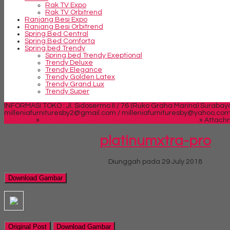
Rak TV Expo
Rak TV Orbitrend
Ranjang Besi Expo
Ranjang Besi Orbitrend
Spring Bed Central
Spring Bed Comforta
Spring bed Trendy
Spring bed Trendy Exeptional
Trendy Deluxe
Trendy Elegance
Trendy Golden Latex
Trendy Grand Lux
Trendy Super
INFORMASI TOKO : Jl. Sidosermo II / 76 (Ruko Graha Marina) Surabay
milleniafurnituresby2@gmail.com / milleniafurnituresby@yahoo.co
Beranda
»
Spring Bed Comforta Superfit Platinum Xtra Pro
» Attachm
platinumxtra-pro
Diunggah pada 29 July 2018
Download Gambar
Original Post
Download Gambar