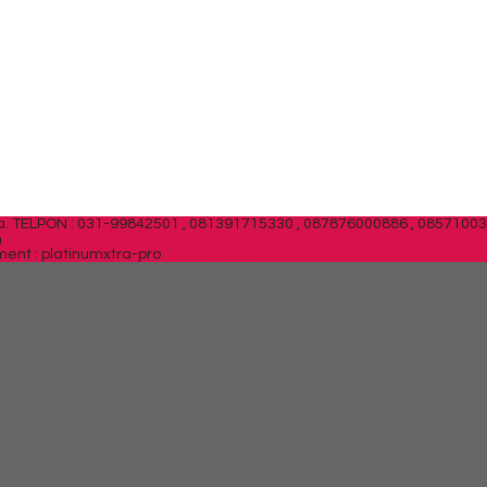
a.
TELPON : 031-99842501 , 081391715330 , 087876000886 , 0857100
m
ent : platinumxtra-pro
SIDEBAR