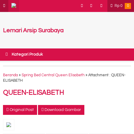
Rp
0
0
Lemari Arsip Surabaya
Kategori Produk
Beranda
»
Spring Bed Central Queen Elisabeth
» Attachment : QUEEN-
ELISABETH
QUEEN-ELISABETH
Original Post
Download Gambar