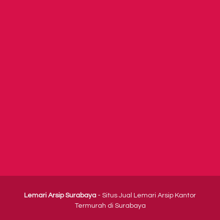
Lemari Arsip Surabaya
- Situs Jual Lemari Arsip Kantor
Termurah di Surabaya