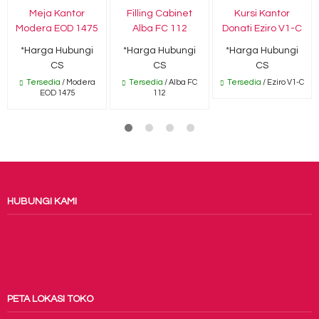
Meja Kantor
Filling Cabinet
Kursi Kantor
Modera EOD 1475
Alba FC 112
Donati Eziro V1-C
*Harga Hubungi
*Harga Hubungi
*Harga Hubungi
CS
CS
CS
Tersedia
/ Modera
Tersedia
/ Alba FC
Tersedia
/ Eziro V1-C
EOD 1475
112
HUBUNGI KAMI
PETA LOKASI TOKO