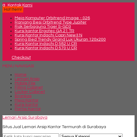
q
Kontak Kami
Hot Item!
Meja Komputer Orbitrend Image - 026
Ranjang Besi Orbitrend Type Jupiter
Rak Serbaguna Tiger S-GD3
Kursi kantor Ergotec GA 21 TR
Kursi Kantor Indachi Capri New II N
Spring Bed Trendy Grand Lux Ukuran 120x200
Kursi Kantor Indachi D 582 U CR
Kursi Kantor Indachi D 570 U CR
Checkout
MENU NAVIGASI
Home
Lemari Arsip
Mobile File
Filling Cabinet
Locker Cabinet
Brankas
Meja Kantor
Kursi kantor
Partisi Kantor
Lemari Arsip Surabaya
Situs Jual Lemari Arsip Kantor Termurah di Surabaya