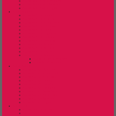
Kursi Bar/ Cafe Indachi
Kursi Bar/ Cafe Savello
Kursi Bar/ Cafe Tiger
Kursi Kantor
Kursi Kantor Ardent
Kursi Kantor Carrera
Kursi Kantor Chairman
Kursi Kantor Chitose
Kursi Kantor Donati
Kursi Kantor Ergotec
Kursi Kantor Indachi
Kursi Kantor Polaris
Kursi kantor Savello
Kursi Kantor Stramm
Kursi Kantor Tiger
Kursi Kantor Verona
Kursi Direktur Verona
Kursi Staff Verona
Kursi Kuliah
Kursi Kuliah Brother
Kursi Kuliah Chairman
Kursi Kuliah Chitose
Kursi Kuliah Donati
Kursi Kuliah Futura
Kursi Kuliah Indachi
Kursi Kuliah New Star
Kursi Kuliah Orbitrend
Kursi Kuliah Savello
Kursi Kuliah Tiger
Kursi Lipat
Kursi Lipat Chitose
Kursi Lipat Futura