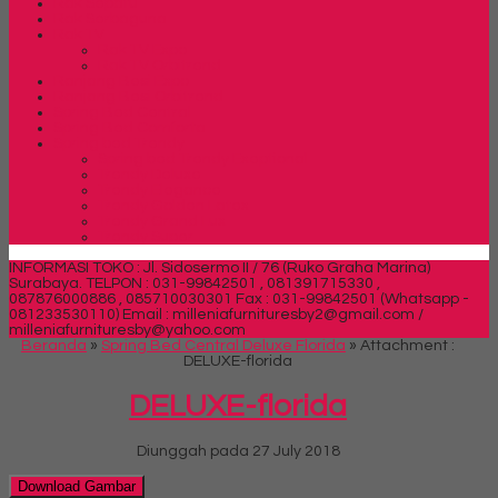
Rak Sepatu
Rak Serbaguna
Rak TV
Rak TV Expo
Rak TV Orbitrend
Ranjang Besi Expo
Ranjang Besi Orbitrend
Spring Bed Central
Spring Bed Comforta
Spring bed Trendy
Spring bed Trendy Exeptional
Trendy Deluxe
Trendy Elegance
Trendy Golden Latex
Trendy Grand Lux
Trendy Super
INFORMASI TOKO : Jl. Sidosermo II / 76 (Ruko Graha Marina)
Surabaya.
TELPON : 031-99842501 , 081391715330 ,
087876000886 , 085710030301 Fax : 031-99842501 (Whatsapp -
081233530110)
Email : milleniafurnituresby2@gmail.com /
milleniafurnituresby@yahoo.com
Beranda
»
Spring Bed Central Deluxe Florida
» Attachment :
DELUXE-florida
DELUXE-florida
Diunggah pada 27 July 2018
Download Gambar