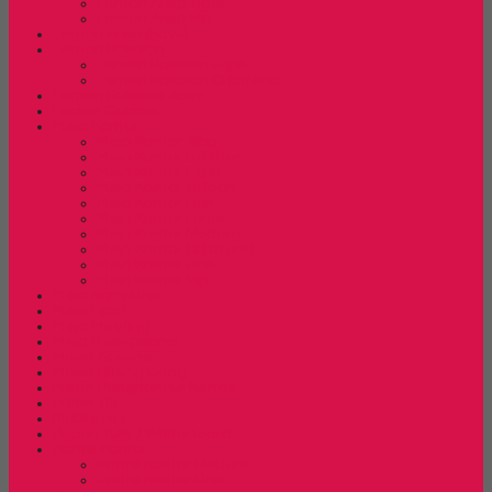
Lemari Arsip Tiger
Lemari Arsip Vip
Lemari Arsip (Kayu)
Lemari Pakaian
Lemari Pakaian Expo
Lemari Pakaian Orbitrend
Lemari Pakaian Activ
Locker Cabinet
Meja Kantor
Meja Kantor Alba
Meja Kantor Brother
Meja Kantor Expo
Meja Kantor Indachi
Meja Kantor Lion
Meja Kantor Lunar
Meja Kantor Modera
Meja Kantor Orbitrend
Meja Kantor Uno
Meja Kantor Vip
Meja Komputer
Meja Lipat
Meja Meeting
Meja Resepsionis
Mesin Absensi
Mesin Hitung Uang
Mesin Penghancur Kertas
Mesin Tik
Mobile File
Papan Tulis / WhiteBoard
Partisi Kantor
Partisi Kantor Modera
Partisi Kantor Uno