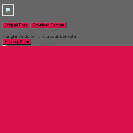
Original Post
Download Gambar
Mungkin Anda tertarik produk berikut ini:
Hubungi Kami
QUICK ORDER
Whatsapp
via SMS
Spring Bed Trendy Deluxe Ukuran 200×200
*Harga Hubungi CS
Telepon
03199900316
Whatsapp
082229539969
Lihat Detail Produk
Spring Bed Trendy Deluxe Ukuran 200x200
*Harga Hubungi CS
Hubungi Kami
Locker VIP V 402
*Harga Hubungi CS