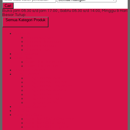
Cari
Buka jam 08.30 s/d jam 17.00 , Sabtu 08.30 s/d 14.00, Minggu & Hari
Besar Tutup
Semua Kategori Produk
Brankas
Brankas Chubb
Brankas Daichiban
Brankas Ichiban
Brankas Lion
Card Cabinet
Cash Box
Cash Box Daichiban
Cash Box Ichiban
Direction Cabinet
Filling Cabinet
Filling Cabinet Alba
Filling Cabinet Brother
Filling Cabinet Emporium
Filling Cabinet Kozure
Filling Cabinet Lion
Filling Cabinet Tiger
Filling Cabinet Vip
Fire Proof Cabinet
Flip Chart
Kursi Bar/ Cafe
Kursi Bar / Cafe Chairman
Kursi Bar/ Cafe Donati
Kursi Bar/ Cafe Ergotec