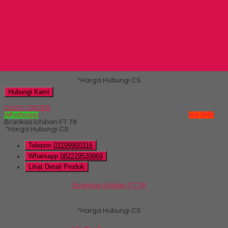
Telepon
03199900316
Whatsapp
082229539969
Lihat Detail Produk
Locker VIP V 402
*Harga Hubungi CS
Hubungi Kami
QUICK ORDER
Whatsapp
via SMS
Brankas Ichiban FT 78
*Harga Hubungi CS
Telepon
03199900316
Whatsapp
082229539969
Lihat Detail Produk
Brankas Ichiban FT 78
*Harga Hubungi CS