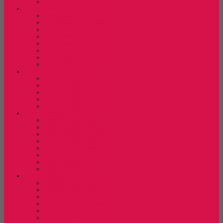
Kursi Lipat New Star
Kursi Susun
Kursi Susun Chairman
Kursi Susun Chitose
Kursi Susun Donati
Kursi Susun Futura
Kursi Susun Indachi
Kursi Susun New Star
Kursi Susun Savello
Kursi Susun Tiger
Kursi Tunggu
Kursi Tunggu Chairman
Kursi Tunggu Donati
Kursi Tunggu Indachi
Kursi Tunggu Savello
Kursi Tunggu Tiger
Laci Dorong
Laci Dorong Donati
Laci Dorong Expo
Laci Dorong Highpoint
Laci Dorong Indachi
Laci Dorong Modera
Laci Dorong Orbitrend
Laci Dorong Uno
Laci Dorong Vip
Lemari Arsip
Lemari Arsip Alba
Lemari Arsip Brother
Lemari Arsip Elite
Lemari Arsip Emporium
Lemari Arsip Kozure
Lemari Arsip Lion