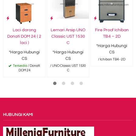
Laci dorong
Lemari Arsip UNO
Fire Proof Ichiban
Donati DOM 24 ( 2
Classic UST 1530
TB4 – 2D
laci )
C
*Harga Hubungi
*Harga Hubungi
*Harga Hubungi
CS
CS
CS
/ Ichiban TB4 - 2D
Tersedia
/ Donati
/ UNO Classic UST 1530
DOM 24
C
HUBUNGI KAMI