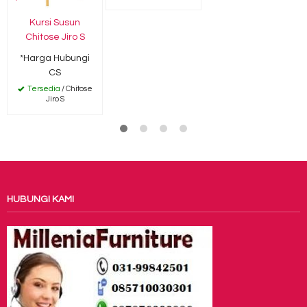
Kursi Susun
Chitose Jiro S
*Harga Hubungi
CS
Tersedia
/ Chitose
Jiro S
HUBUNGI KAMI