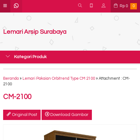
Rp
0
0
Lemari Arsip Surabaya
Kategori Produk
Beranda
»
Lemari Pakaian Orbitrend Type CM 2100
» Attachment : CM-
2100
CM-2100
Original Post
Download Gambar