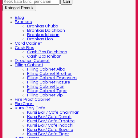
Cari
Kategori Produk
Blog
Brankas
Brankas Chubb
Brankas Daichiban
Brankas Ichiban
Brankas Lion
Card Cabinet
Cash Box
Cash Box Daichiban
Cash Box Ichiban
Direction Cabinet
Filling Cabinet
Filling Cabinet Alba
Filling Cabinet Brother
Filling Cabinet Emporium
Filling Cabinet Kozure
Filling Cabinet Lion
Filling Cabinet Tiger
Filling Cabinet Vip
Fire Proof Cabinet
Flip Chart
Kursi Bar/ Cafe
Kursi Bar / Cafe Chairman
Kursi Bar/ Cafe Donati
Kursi Bar/ Cafe Ergotec
Kursi Bar/ Cafe Indachi
Kursi Bar/ Cafe Savello
Kursi Bar/ Cafe Tiger