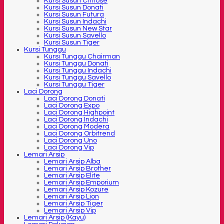
Kursi Susun Chitose
Kursi Susun Donati
Kursi Susun Futura
Kursi Susun Indachi
Kursi Susun New Star
Kursi Susun Savello
Kursi Susun Tiger
Kursi Tunggu
Kursi Tunggu Chairman
Kursi Tunggu Donati
Kursi Tunggu Indachi
Kursi Tunggu Savello
Kursi Tunggu Tiger
Laci Dorong
Laci Dorong Donati
Laci Dorong Expo
Laci Dorong Highpoint
Laci Dorong Indachi
Laci Dorong Modera
Laci Dorong Orbitrend
Laci Dorong Uno
Laci Dorong Vip
Lemari Arsip
Lemari Arsip Alba
Lemari Arsip Brother
Lemari Arsip Elite
Lemari Arsip Emporium
Lemari Arsip Kozure
Lemari Arsip Lion
Lemari Arsip Tiger
Lemari Arsip Vip
Lemari Arsip (Kayu)