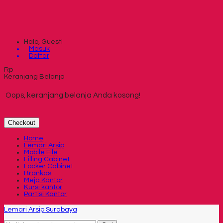
Halo, Guest!
Masuk
Daftar
Rp
Keranjang Belanja
Oops, keranjang belanja Anda kosong!
Checkout
Home
Lemari Arsip
Mobile File
Filling Cabinet
Locker Cabinet
Brankas
Meja Kantor
Kursi kantor
Partisi Kantor
Lemari Arsip Surabaya