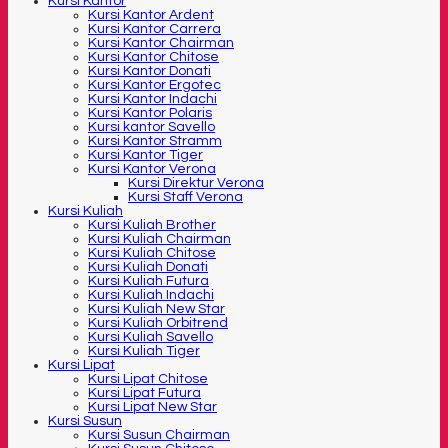
Kursi Kantor
Kursi Kantor Ardent
Kursi Kantor Carrera
Kursi Kantor Chairman
Kursi Kantor Chitose
Kursi Kantor Donati
Kursi Kantor Ergotec
Kursi Kantor Indachi
Kursi Kantor Polaris
Kursi kantor Savello
Kursi Kantor Stramm
Kursi Kantor Tiger
Kursi Kantor Verona
Kursi Direktur Verona
Kursi Staff Verona
Kursi Kuliah
Kursi Kuliah Brother
Kursi Kuliah Chairman
Kursi Kuliah Chitose
Kursi Kuliah Donati
Kursi Kuliah Futura
Kursi Kuliah Indachi
Kursi Kuliah New Star
Kursi Kuliah Orbitrend
Kursi Kuliah Savello
Kursi Kuliah Tiger
Kursi Lipat
Kursi Lipat Chitose
Kursi Lipat Futura
Kursi Lipat New Star
Kursi Susun
Kursi Susun Chairman