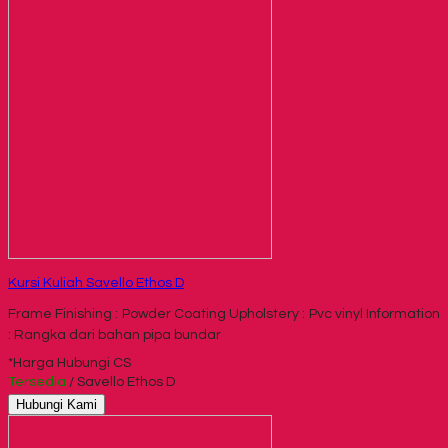
Kursi Kuliah Savello Ethos D
Frame Finishing : Powder Coating Upholstery : Pvc vinyl Information
: Rangka dari bahan pipa bundar
*Harga Hubungi CS
Tersedia
/ Savello Ethos D
Hubungi Kami