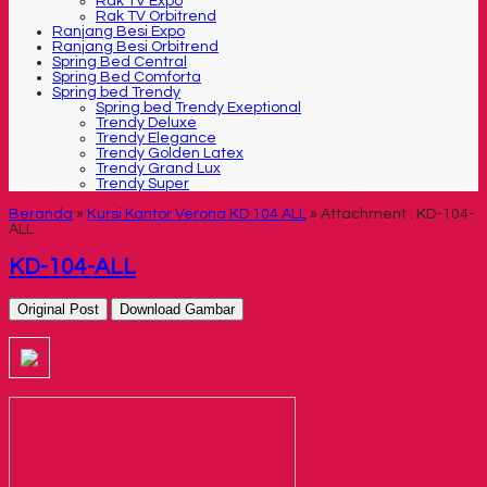
Rak TV Expo
Rak TV Orbitrend
Ranjang Besi Expo
Ranjang Besi Orbitrend
Spring Bed Central
Spring Bed Comforta
Spring bed Trendy
Spring bed Trendy Exeptional
Trendy Deluxe
Trendy Elegance
Trendy Golden Latex
Trendy Grand Lux
Trendy Super
Beranda
»
Kursi Kantor Verona KD 104 ALL
» Attachment : KD-104-
ALL
KD-104-ALL
Original Post
Download Gambar