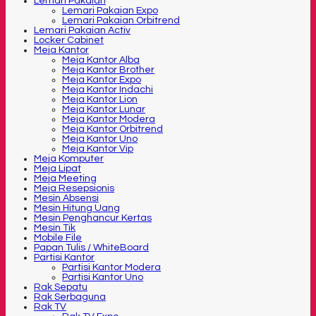
Lemari Pakaian
Lemari Pakaian Expo
Lemari Pakaian Orbitrend
Lemari Pakaian Activ
Locker Cabinet
Meja Kantor
Meja Kantor Alba
Meja Kantor Brother
Meja Kantor Expo
Meja Kantor Indachi
Meja Kantor Lion
Meja Kantor Lunar
Meja Kantor Modera
Meja Kantor Orbitrend
Meja Kantor Uno
Meja Kantor Vip
Meja Komputer
Meja Lipat
Meja Meeting
Meja Resepsionis
Mesin Absensi
Mesin Hitung Uang
Mesin Penghancur Kertas
Mesin Tik
Mobile File
Papan Tulis / WhiteBoard
Partisi Kantor
Partisi Kantor Modera
Partisi Kantor Uno
Rak Sepatu
Rak Serbaguna
Rak TV