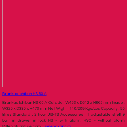
Brankas Ichiban HS 60 A
Brankas Ichiban HS 60 A Outside : W453 x D512 x H665 mm Inside :
W325 x D335 x H470 mm Net Wight : 110/209 Kgs/Lbs Capacity : 50
litres Standard : 2 hour JIS-TS Accessories : 1 adjustable shelf &
built in drawer in lock HS = with alarm, HSC = without alarm
Milleniafurniture.com…
selengkapnya