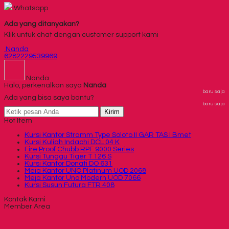
Whatsapp
Ada yang ditanyakan?
Klik untuk chat dengan customer support kami
Nanda
6282229539969
Nanda
Halo, perkenalkan saya
Nanda
baru saja
Ada yang bisa saya bantu?
baru saja
Kirim
Hot Item
Kursi Kantor Stramm Type Soloto II GAR TAS I Bmet
Kursi Kuliah Indachi DCL 04 K
Fire Proof Chubb RPF 9000 Series
Kursi Tunggu Tiger T 126 S
Kursi Kantor Donati DO 631
Meja Kantor UNO Platinum UOD 2068
Meja Kantor Uno Modern UOD 7066
Kursi Susun Futura FTR 408
Kontak Kami
Member Area