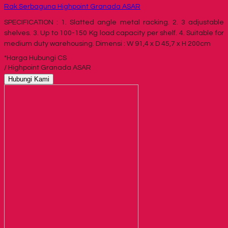
Rak Serbaguna Highpoint Granada ASAR
SPECIFICATION : 1. Slatted angle metal racking. 2. 3 adjustable
shelves. 3. Up to 100-150 Kg load capacity per shelf. 4. Suitable for
medium duty warehousing. Dimensi : W 91,4 x D 45,7 x H 200cm
*Harga Hubungi CS
/ Highpoint Granada ASAR
Hubungi Kami