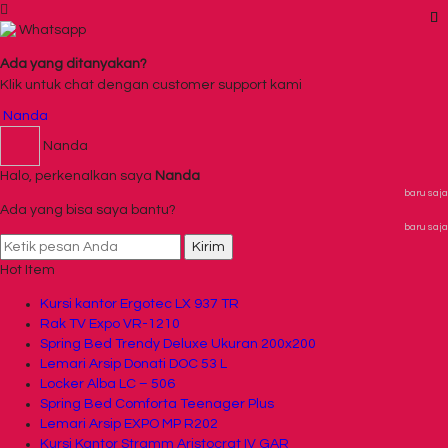
Whatsapp
Ada yang ditanyakan?
Klik untuk chat dengan customer support kami
Nanda
Nanda
Halo, perkenalkan saya
Nanda
baru saja
Ada yang bisa saya bantu?
baru saja
Kirim
Hot Item
Kursi kantor Ergotec LX 937 TR
Rak TV Expo VR-1210
Spring Bed Trendy Deluxe Ukuran 200x200
Lemari Arsip Donati DOC 53 L
Locker Alba LC – 506
Spring Bed Comforta Teenager Plus
Lemari Arsip EXPO MP R202
Kursi Kantor Stramm Aristocrat IV GAR