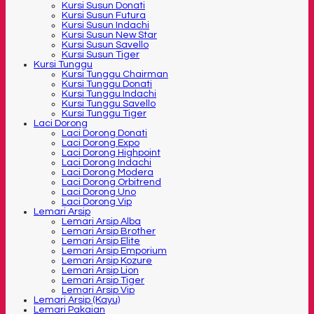
Kursi Susun Donati
Kursi Susun Futura
Kursi Susun Indachi
Kursi Susun New Star
Kursi Susun Savello
Kursi Susun Tiger
Kursi Tunggu
Kursi Tunggu Chairman
Kursi Tunggu Donati
Kursi Tunggu Indachi
Kursi Tunggu Savello
Kursi Tunggu Tiger
Laci Dorong
Laci Dorong Donati
Laci Dorong Expo
Laci Dorong Highpoint
Laci Dorong Indachi
Laci Dorong Modera
Laci Dorong Orbitrend
Laci Dorong Uno
Laci Dorong Vip
Lemari Arsip
Lemari Arsip Alba
Lemari Arsip Brother
Lemari Arsip Elite
Lemari Arsip Emporium
Lemari Arsip Kozure
Lemari Arsip Lion
Lemari Arsip Tiger
Lemari Arsip Vip
Lemari Arsip (Kayu)
Lemari Pakaian