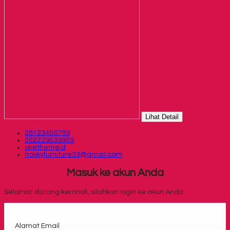
Lihat Detail
08123456789
082229539969
okethemeid
hokkyfurniture03@gmail.com
Masuk ke akun Anda
Selamat datang kembali, silahkan login ke akun Anda.
Alamat Email