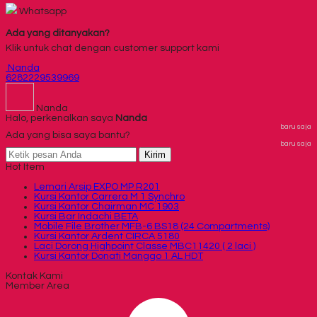
Whatsapp
Ada yang ditanyakan?
Klik untuk chat dengan customer support kami
Nanda
6282229539969
Nanda
Halo, perkenalkan saya
Nanda
baru saja
Ada yang bisa saya bantu?
baru saja
Kirim
Hot Item
Lemari Arsip EXPO MP R201
Kursi Kantor Carrera M 1 Synchro
Kursi Kantor Chairman MC 1903
Kursi Bar Indachi BETA
Mobile File Brother MFB-6 BS18 (24 Compartments)
Kursi Kantor Ardent CIRCA 5180
Laci Dorong Highpoint Classe MBC11420 ( 2 laci )
Kursi Kantor Donati Manggo 1 AL HDT
Kontak Kami
Member Area