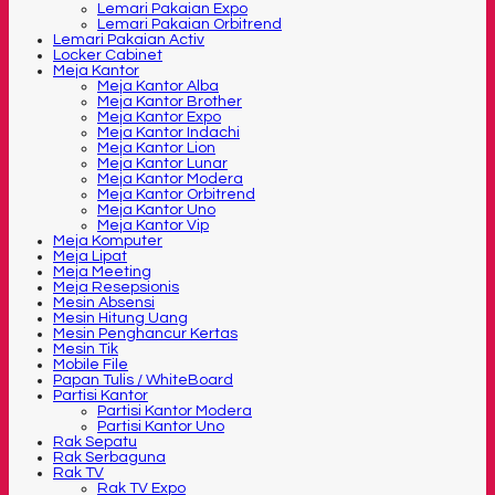
Lemari Pakaian Expo
Lemari Pakaian Orbitrend
Lemari Pakaian Activ
Locker Cabinet
Meja Kantor
Meja Kantor Alba
Meja Kantor Brother
Meja Kantor Expo
Meja Kantor Indachi
Meja Kantor Lion
Meja Kantor Lunar
Meja Kantor Modera
Meja Kantor Orbitrend
Meja Kantor Uno
Meja Kantor Vip
Meja Komputer
Meja Lipat
Meja Meeting
Meja Resepsionis
Mesin Absensi
Mesin Hitung Uang
Mesin Penghancur Kertas
Mesin Tik
Mobile File
Papan Tulis / WhiteBoard
Partisi Kantor
Partisi Kantor Modera
Partisi Kantor Uno
Rak Sepatu
Rak Serbaguna
Rak TV
Rak TV Expo