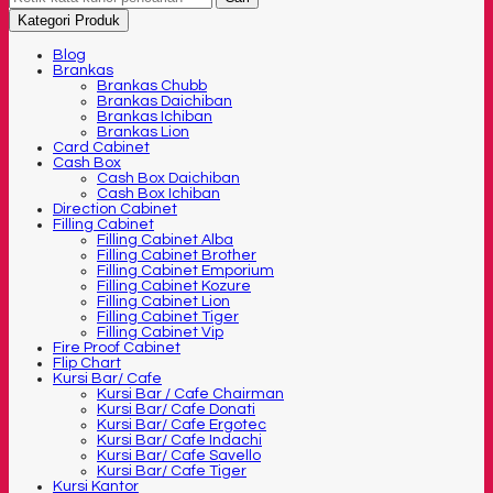
Kategori Produk
Blog
Brankas
Brankas Chubb
Brankas Daichiban
Brankas Ichiban
Brankas Lion
Card Cabinet
Cash Box
Cash Box Daichiban
Cash Box Ichiban
Direction Cabinet
Filling Cabinet
Filling Cabinet Alba
Filling Cabinet Brother
Filling Cabinet Emporium
Filling Cabinet Kozure
Filling Cabinet Lion
Filling Cabinet Tiger
Filling Cabinet Vip
Fire Proof Cabinet
Flip Chart
Kursi Bar/ Cafe
Kursi Bar / Cafe Chairman
Kursi Bar/ Cafe Donati
Kursi Bar/ Cafe Ergotec
Kursi Bar/ Cafe Indachi
Kursi Bar/ Cafe Savello
Kursi Bar/ Cafe Tiger
Kursi Kantor