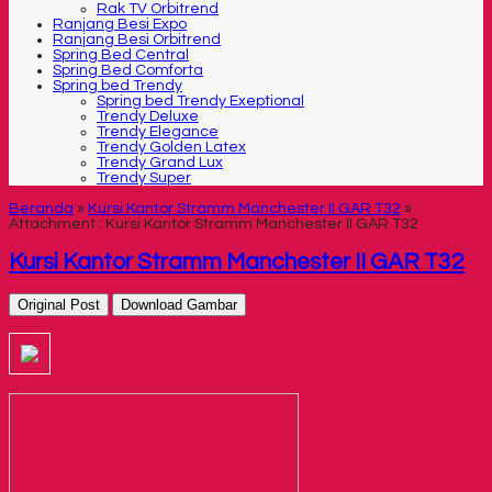
Rak TV Orbitrend
Ranjang Besi Expo
Ranjang Besi Orbitrend
Spring Bed Central
Spring Bed Comforta
Spring bed Trendy
Spring bed Trendy Exeptional
Trendy Deluxe
Trendy Elegance
Trendy Golden Latex
Trendy Grand Lux
Trendy Super
Beranda
»
Kursi Kantor Stramm Manchester II GAR T32
»
Attachment : Kursi Kantor Stramm Manchester II GAR T32
Kursi Kantor Stramm Manchester II GAR T32
Original Post
Download Gambar