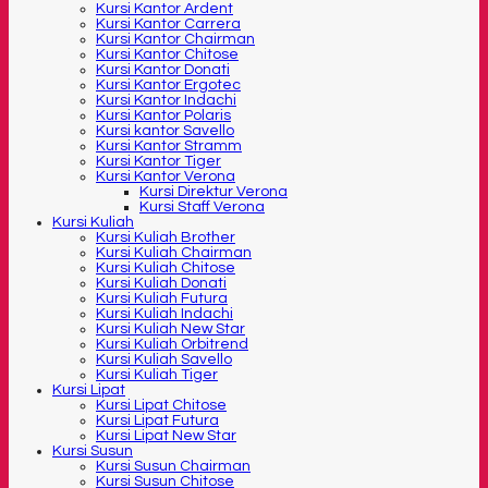
Kursi Kantor Ardent
Kursi Kantor Carrera
Kursi Kantor Chairman
Kursi Kantor Chitose
Kursi Kantor Donati
Kursi Kantor Ergotec
Kursi Kantor Indachi
Kursi Kantor Polaris
Kursi kantor Savello
Kursi Kantor Stramm
Kursi Kantor Tiger
Kursi Kantor Verona
Kursi Direktur Verona
Kursi Staff Verona
Kursi Kuliah
Kursi Kuliah Brother
Kursi Kuliah Chairman
Kursi Kuliah Chitose
Kursi Kuliah Donati
Kursi Kuliah Futura
Kursi Kuliah Indachi
Kursi Kuliah New Star
Kursi Kuliah Orbitrend
Kursi Kuliah Savello
Kursi Kuliah Tiger
Kursi Lipat
Kursi Lipat Chitose
Kursi Lipat Futura
Kursi Lipat New Star
Kursi Susun
Kursi Susun Chairman
Kursi Susun Chitose