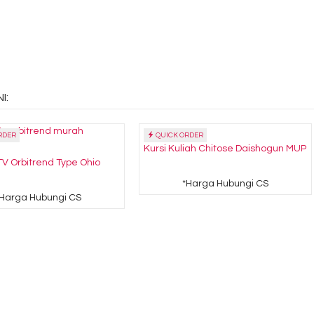
I:
RDER
QUICK ORDER
Kursi Kuliah Chitose Daishogun MUP
V Orbitrend Type Ohio
*Harga Hubungi CS
*Harga Hubungi CS