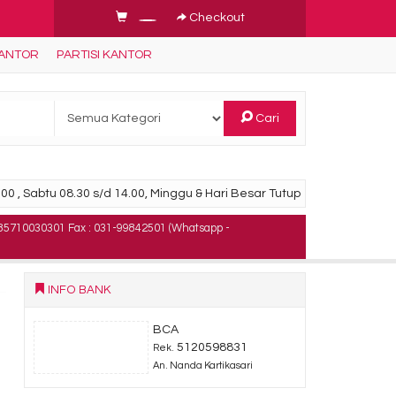
Checkout
KANTOR
PARTISI KANTOR
Cari
00 , Sabtu 08.30 s/d 14.00, Minggu & Hari Besar Tutup
85710030301 Fax : 031-99842501 (Whatsapp -
INFO BANK
BCA
5120598831
Rek.
An. Nanda Kartikasari