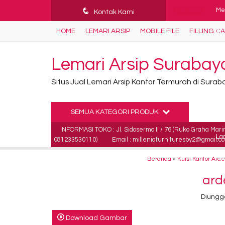
q
Hot Item!
Me
Kontak Kami
HOME
LEMARI ARSIP
MOBILE FILE
FILLING C
Dir
Spr
Lemari Arsip Surabay
Kur
Situs Jual Lemari Arsip Kantor Termurah di Sura
Kur
SEMUA KATEGORI PRODUK
Kur
INFORMASI TOKO : Jl. Sidosermo II / 76 (Ruko Graha Mari
Lac
081233530110)
Email : milleniafurnituresby2@gmail.c
Mo
Beranda
»
Kursi Kantor Ard
ard
Diungg
Download Gambar