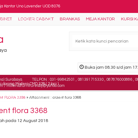
ja Kantor Uno Lavender UOD 8076
ABINET
LOCKER CABINET
BRANKAS
MEJA KANTOR
KURSI 
ection Cabinet Brother B-502
ing Bed Central Gold 2in1
a
si Kantor Carrera King I
baya
si Bar Donati Candy 3
Buka jam 08.30 s/d jam 17.
si Kantor Indachi Cyber II N
na) Surabaya.
TELPON : 031-99842501 , 081391715330 , 087876000886 , 0
i dorong Modera CMD 328 ( 2 laci )
om / milleniafurnituresby@yahoo.com
bile File Alba MF-4-22 (20 Compartements)
ent FLORA 3368
» Attachment : ardent flora 3368
ent flora 3368
ah pada 12 August 2018